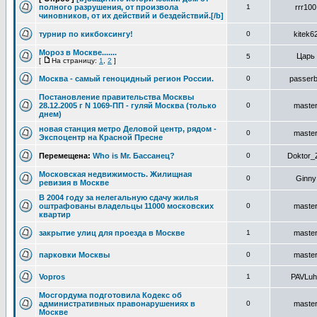
полного разрушения, от произвола
1
rrr100
чиновников, от их действий и бездействий.[/b]
турнир по кикбоксингу!
0
kitek6
Мороз в Москве.......
Царь
5
[
На страницу:
1
,
2
]
Москва - самый геноцидный регион России.
0
passer
Постановление правительства Москвы
28.12.2005 г N 1069-ПП - гуляй Москва (только
0
maste
днем)
новая станция метро Деловой центр, рядом -
0
maste
Экспоцентр на Красной Пресне
Перемещена:
Who is Mr. Бассанец?
0
Doktor_
Московская недвижимость. Жилищная
0
Ginny
ревизия в Москве
В 2004 году за нелегальную сдачу жилья
оштрафованы владельцы 11000 московских
0
maste
квартир
закрытие улиц для проезда в Москве
1
maste
парковки Москвы
0
maste
Vopros
1
PAVLuh
Мосгордума подготовила Кодекс об
административных правонарушениях в
0
maste
Москве