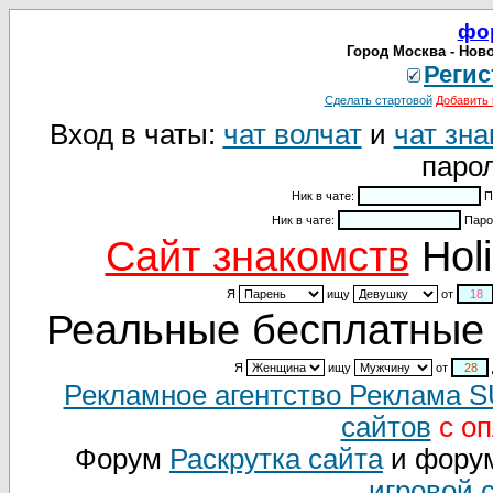
фо
Город Москва - Нов
Регис
Сделать стартовой
Добавить 
Вход в чаты:
чат волчат
и
чат зна
парол
Ник в чате:
П
Ник в чате:
Паро
Cайт знакомств
Holi
Я
ищу
от
Реальные бесплатные 
Я
ищу
от
Рекламное агентство Реклама 
сайтов
с оп
Форум
Раскрутка сайта
и фору
игровой 