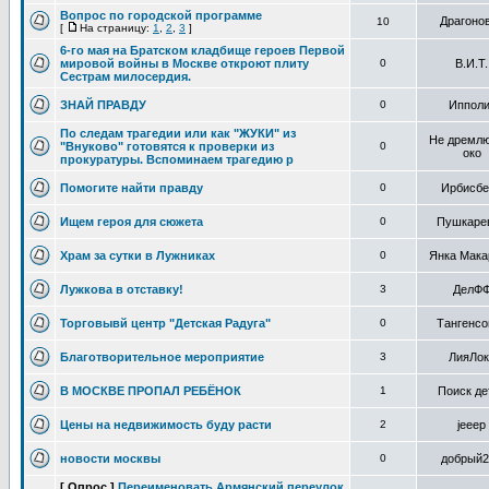
Вопрос по городской программе
Драгоно
10
[
На страницу:
1
,
2
,
3
]
6-го мая на Братском кладбище героев Первой
мировой войны в Москве откроют плиту
0
В.И.Т.
Сестрам милосердия.
ЗНАЙ ПРАВДУ
0
Ипполи
По следам трагедии или как "ЖУКИ" из
Не дремл
"Внуково" готовятся к проверки из
0
око
прокуратуры. Вспоминаем трагедию р
Помогите найти правду
0
Ирбисбе
Ищем героя для сюжета
0
Пушкаре
Храм за сутки в Лужниках
0
Янка Мака
Лужкова в отставку!
3
ДелФ
Торговывй центр "Детская Радуга"
0
Тангенсо
Благотворительное мероприятие
3
ЛияЛок
В МОСКВЕ ПРОПАЛ РЕБЁНОК
1
Поиск де
Цены на недвижимость буду расти
2
jeeep
новости москвы
0
добрый2
[ Опрос ]
Переименовать Армянский переулок