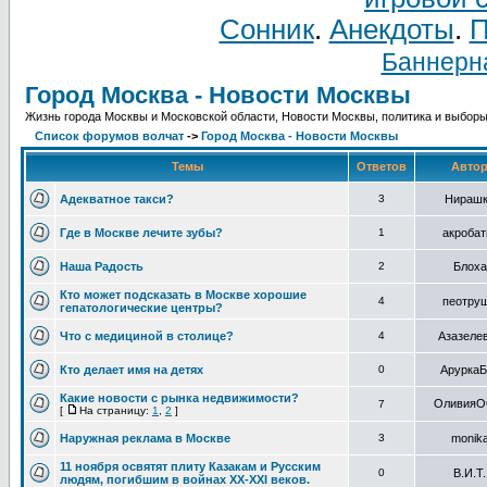
Сонник
.
Анекдоты
.
П
Баннерна
Город Москва - Новости Москвы
Жизнь города Москвы и Московской области, Новости Москвы, политика и выборы
Список форумов волчат
->
Город Москва - Новости Москвы
Темы
Ответов
Авто
Адекватное такси?
3
Нираш
Где в Москве лечите зубы?
1
акробат
Наша Радость
2
Блоха
Кто может подсказать в Москве хорошие
4
пеотру
гепатологические центры?
Что с медициной в столице?
4
Азазеле
Кто делает имя на детях
0
АруркаБ
Какие новости с рынка недвижимости?
Оливия
7
[
На страницу:
1
,
2
]
Наружная реклама в Москве
3
monik
11 ноября освятят плиту Казакам и Русским
0
В.И.Т.
людям, погибшим в войнах ХХ-ХХI веков.