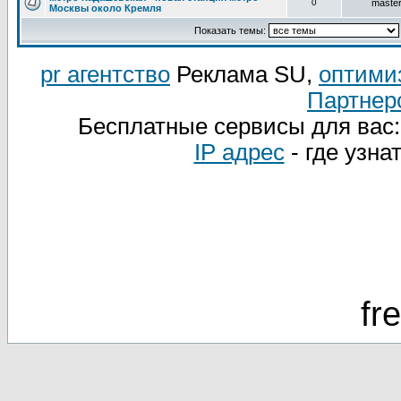
0
maste
Москвы около Кремля
Показать темы:
pr агентство
Реклама SU,
оптими
Партнер
Бесплатные сервисы для вас
IP адрес
- где узна
fr