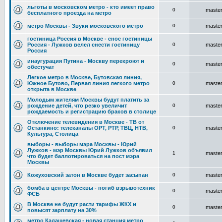
льготы в московском метро - кто имеет право
0
maste
бесплатного проезда на метро
метро Москвы - Звуки московского метро
0
maste
гостиница Россия в Москве - снос гостиницы
Россия - Лужков велел снести гостиницу
0
maste
Россия
инаугурация Путина - Москву перекроют и
0
maste
обестучат
Легкое метро в Москве, Бутовская линия,
Южное Бутово, Первая линия легкого метро
0
maste
открыта в Москве
Молодым жителям Москвы будут платить за
рождение детей, что резко увеличит
0
maste
рождаемость и регистрацию браков в столице
Отключение телевидения в Москве - ТВ от
Останкино: телеканалы ОРТ, РТР, ТВЦ, НТВ,
0
maste
Культура, Столица
выборы - выборы мэра Москвы - Юрий
Лужков - мэр Москвы Юрий Лужков объявил
1
maste
что будет баллотироваться на пост мэра
Москвы
Кожуховский затон в Москве будет засыпан
0
maste
бомба в центре Москвы - погиб взрывотехник
0
maste
ФСБ
В Москве не будут расти тарифы ЖКХ и
0
maste
повысят зарплату на 30%
метро Кадашевская - новая станция метро