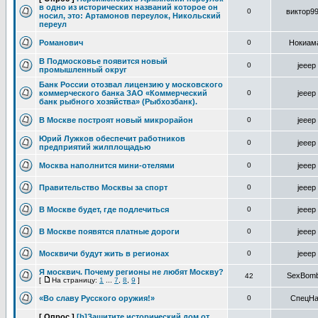
в одно из исторических названий которое он
0
виктор9
носил, это: Артамонов переулок, Никольский
переул
Романович
0
Нокиам
В Подмосковье появится новый
0
jeeep
промышленный округ
Банк России отозвал лицензию у московского
коммерческого банка ЗАО «Коммерческий
0
jeeep
банк рыбного хозяйства» (Рыбхозбанк).
В Москве построят новый микрорайон
0
jeeep
Юрий Лужков обеспечит работников
0
jeeep
предприятий жилплощадью
Москва наполнится мини-отелями
0
jeeep
Правительство Москвы за спорт
0
jeeep
В Москве будет, где подлечиться
0
jeeep
В Москве появятся платные дороги
0
jeeep
Москвичи будут жить в регионах
0
jeeep
Я москвич. Почему регионы не любят Москву?
SexBomb
42
[
На страницу:
1
...
7
,
8
,
9
]
«Во славу Русского оружия!»
0
СпецН
[ Опрос ]
[b]Защитите исторический дом от