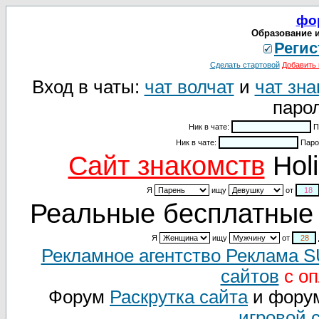
фо
Образование и
Регис
Сделать стартовой
Добавить 
Вход в чаты:
чат волчат
и
чат зна
парол
Ник в чате:
П
Ник в чате:
Паро
Cайт знакомств
Holi
Я
ищу
от
Реальные бесплатные 
Я
ищу
от
Рекламное агентство Реклама 
сайтов
с оп
Форум
Раскрутка сайта
и фору
игровой 