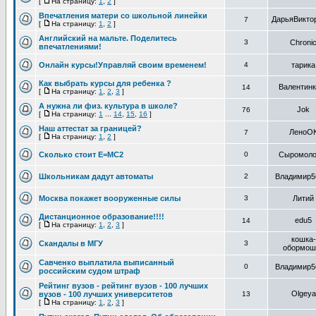
[
На страницу:
1
,
2
]
Впечатления матери со школьной линейки
ДарьяВикто
7
[
На страницу:
1
,
2
]
Английский на мальте. Поделитесь
3
Chroni
впечатлениями!
Онлайн курсы!Управляй своим временем!
4
тарика
Как выбрать курсы для ребенка ?
Валентинк
14
[
На страницу:
1
,
2
,
3
]
А нужна ли физ. культура в школе?
Jok
76
[
На страницу:
1
...
14
,
15
,
16
]
Наш аттестат за границей?
ЛеноО
7
[
На страницу:
1
,
2
]
Cколько стоит Е=МС2
0
Сыромоло
Школьникам дадут автоматы
2
Владимир5
Москва покажет вооруженные силы
3
Литий
Дистанционное образование!!!!
edu5
14
[
На страницу:
1
,
2
,
3
]
кошка-
Скандалы в МГУ
3
обормош
Савченко выплатила выписанный
0
Владимир5
российским судом штраф
Рейтинг вузов - рейтинг вузов - 100 лучших
Olgeya
вузов - 100 лучших университетов
13
[
На страницу:
1
,
2
,
3
]