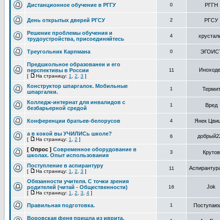
Дистанционное обучение в РГГУ
0
РГГН
День открытых дверей РГСУ
2
РГСУ
Решение проблемы обучения и
4
хрустал
трудоустройства, присоединяйтесь
Треугольник Карпмана
0
ЭГОИС
Предшкольное образованеи и его
Иноход
перспективы в России
11
[
На страницу:
1
,
2
,
3
]
Конструктор шпаргалок. Мобильные
1
Терми
шпаргалки.
Колледж-интернат для инвалидов с
1
Вред
безбарьерной средой
Конференции братьев-белорусов
4
Янек Цви
а в кокой вы УЧИЛИСь школе?
добрый2
6
[
На страницу:
1
,
2
]
[ Опрос ]
Современное оборудование в
3
Крутов
школах. Опыт использования
Поступление в аспирантуру
Аспирантур
11
[
На страницу:
1
,
2
,
3
]
Обязанности учителя. С точки зрения
Jok
родителей (читай - Общественности)
16
[
На страницу:
1
,
2
,
3
,
4
]
Правильная подготовка.
1
Поступаю
Воровская феня пришла из иврита,