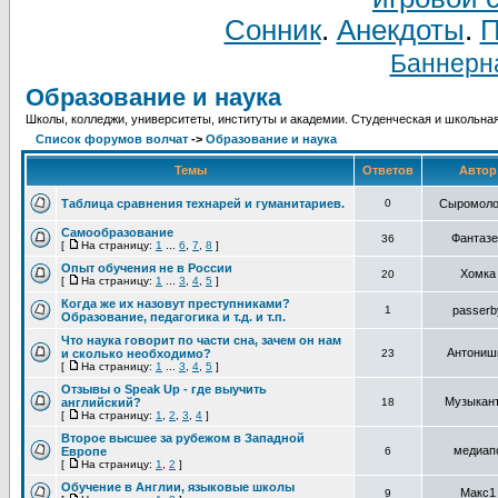
Сонник
.
Анекдоты
.
П
Баннерна
Образование и наука
Школы, колледжи, университеты, институты и академии. Студенческая и школьная
Список форумов волчат
->
Образование и наука
Темы
Ответов
Авто
Таблица сравнения технарей и гуманитариев.
0
Сыромоло
Самообразование
Фантазе
36
[
На страницу:
1
...
6
,
7
,
8
]
Опыт обучения не в России
Хомка
20
[
На страницу:
1
...
3
,
4
,
5
]
Когда же их назовут преступниками?
1
passerb
Образование, педагогика и т.д. и т.п.
Что наука говорит по части сна, зачем он нам
Антониш
и сколько необходимо?
23
[
На страницу:
1
...
3
,
4
,
5
]
Отзывы о Speak Up - где выучить
Музыкан
английский?
18
[
На страницу:
1
,
2
,
3
,
4
]
Второе высшее за рубежом в Западной
медиап
Европе
6
[
На страницу:
1
,
2
]
Обучение в Англии, языковые школы
Макс1
9