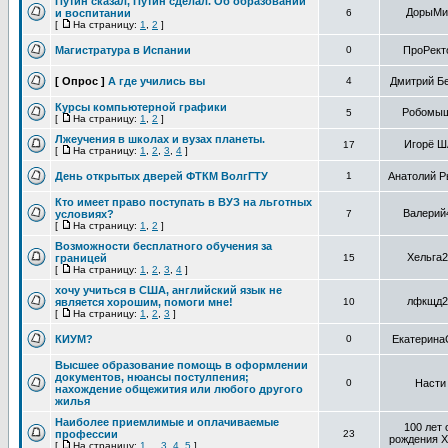
Путин сказал, Путин сделал. Об образовании
ДорыМи
и воспитании
6
[
На страницу:
1
,
2
]
Магистратура в Испании
0
ПроРект
[ Опрос ]
А где учились вы
4
Дмитрий Б
Курсы компьютерной графики
Робомы
5
[
На страницу:
1
,
2
]
Лжеучения в школах и вузах планеты.
Игорё Ш
17
[
На страницу:
1
,
2
,
3
,
4
]
День открытых дверей ФТКМ ВолгГТУ
1
Анатолий Р
Кто имеет право поступать в ВУЗ на льготных
Валерий
условиях?
7
[
На страницу:
1
,
2
]
Возможности бесплатного обучения за
Хельга2
границей
15
[
На страницу:
1
,
2
,
3
,
4
]
хочу учиться в США, английский язык не
лфкщд2
является хорошим, помоги мне!
10
[
На страницу:
1
,
2
,
3
]
КИУМ?
0
Екатерин
Высшее образование помощь в оформлении
документов, нюансы постулпения;
0
Насти
нахождение общежития или любого другого
жилья
Наиболее приемлимые и оплачиваемые
100 лет 
профессии
23
рождения Х
[
На страницу:
1
...
3
,
4
,
5
]