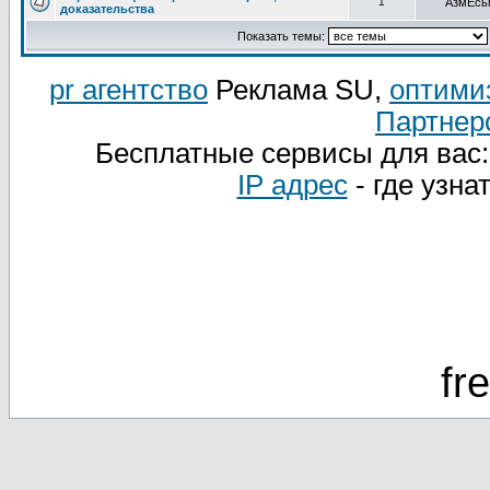
1
АзмЕсь
доказательства
Показать темы:
pr агентство
Реклама SU,
оптими
Партнер
Бесплатные сервисы для вас
IP адрес
- где узна
fr