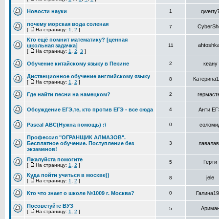
Новости науки
1
qwerty
почему морская вода соленая
CyberSh
7
[
На страницу:
1
,
2
]
Кто ещё помнит математику? [ценная
ahtoshk
школьная задачка]
11
[
На страницу:
1
,
2
,
3
]
Обучение китайскому языку в Пекине
2
кеану
Дистанционное обучение английскому языку
Катерина1
8
[
На страницу:
1
,
2
]
Где найти песни на намецком?
2
гермаст
Обсуждение ЕГЭ,те, кто против ЕГЭ - все сюда
4
Анти ЕГ
Pascal ABC(Нужна помощь) :\
0
соломи
Профессия "ОГРАНЩИК АЛМАЗОВ".
Бесплатное обучение. Поступление без
3
лавалав
экзаменов!
Пжалуйста помогите
Герти
5
[
На страницу:
1
,
2
]
Куда пойти учиться в москве))
jele
8
[
На страницу:
1
,
2
]
Кто что знает о школе №1009 г. Москва?
0
Галина19
Посоветуйте ВУЗ
Арима
5
[
На страницу:
1
,
2
]