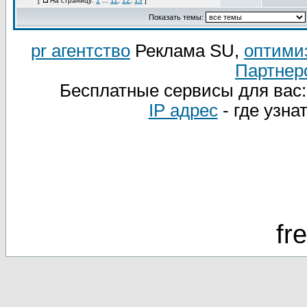
[
На страницу:
1
...
11
,
12
,
13
]
Показать темы:
pr агентство
Реклама SU,
оптими
Партнер
Бесплатные сервисы для вас
IP адрес
- где узна
fr