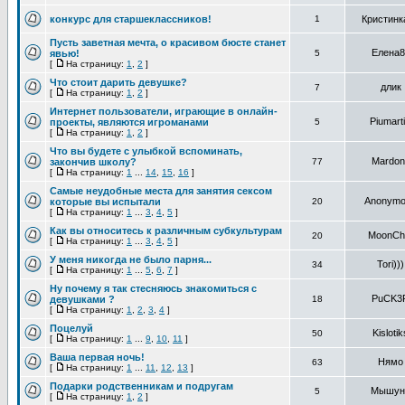
конкурс для старшеклассников!
1
Кристинк
Пусть заветная мечта, о красивом бюсте станет
Елена8
явью!
5
[
На страницу:
1
,
2
]
Что стоит дарить девушке?
длик
7
[
На страницу:
1
,
2
]
Интернет пользователи, играющие в онлайн-
Piumarti
проекты, являются игроманами
5
[
На страницу:
1
,
2
]
Что вы будете с улыбкой вспоминать,
Mardon
закончив школу?
77
[
На страницу:
1
...
14
,
15
,
16
]
Самые неудобные места для занятия сексом
Anonym
которые вы испытали
20
[
На страницу:
1
...
3
,
4
,
5
]
Как вы относитесь к различным субкультурам
MoonChi
20
[
На страницу:
1
...
3
,
4
,
5
]
У меня никогда не было парня...
Tori)))
34
[
На страницу:
1
...
5
,
6
,
7
]
Ну почему я так стесняюсь знакомиться с
PuCK3
девушками ?
18
[
На страницу:
1
,
2
,
3
,
4
]
Поцелуй
Kislotik
50
[
На страницу:
1
...
9
,
10
,
11
]
Ваша первая ночь!
Нямо
63
[
На страницу:
1
...
11
,
12
,
13
]
Подарки родственникам и подругам
Мышун
5
[
На страницу:
1
,
2
]