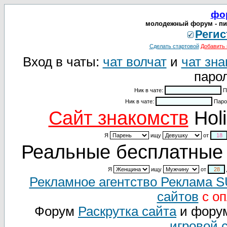
фо
молодежный форум - пи
Регис
Сделать стартовой
Добавить 
Вход в чаты:
чат волчат
и
чат зна
парол
Ник в чате:
П
Ник в чате:
Паро
Cайт знакомств
Holi
Я
ищу
от
Реальные бесплатные 
Я
ищу
от
Рекламное агентство Реклама 
сайтов
с оп
Форум
Раскрутка сайта
и фору
игровой 