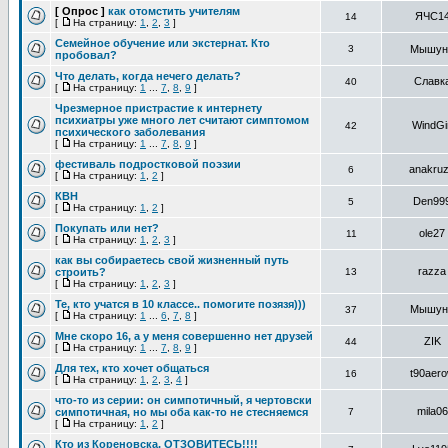
[ Опрос ]
как отомстить учителям
ЯЧС1
14
[
На страницу:
1
,
2
,
3
]
Семейное обучение или экстернат. Кто
3
Мышун
пробовал?
Что делать, когда нечего делать?
Славк
40
[
На страницу:
1
...
7
,
8
,
9
]
Чрезмерное пристрастие к интернету
психиатры уже много лет считают симптомом
WindGir
42
психического заболевания
[
На страницу:
1
...
7
,
8
,
9
]
фестиваль подростковой поэзии
anakru
6
[
На страницу:
1
,
2
]
КВН
Den99
5
[
На страницу:
1
,
2
]
Покупать или нет?
ole27
11
[
На страницу:
1
,
2
,
3
]
как вы собираетесь свой жизненный путь
razza
строить?
13
[
На страницу:
1
,
2
,
3
]
Те, кто учатся в 10 классе.. помогите позязя)))
Мышун
37
[
На страницу:
1
...
6
,
7
,
8
]
Мне скоро 16, а у меня совершенно нет друзей
ZIK
44
[
На страницу:
1
...
7
,
8
,
9
]
Для тех, кто хочет общаться
t90aer
16
[
На страницу:
1
,
2
,
3
,
4
]
что-то из серии: он симпотичный, я чертовски
mila06
симпотичная, но мы оба как-то не стесняемся
7
[
На страницу:
1
,
2
]
Кто из Кореновска, ОТЗОВИТЕСЬ!!!!