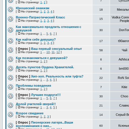
Lyo119
7
[
На страницу:
1
,
2
]
Юношеский онанизм
Михалыч
18
[
На страницу:
1
,
2
,
3
,
4
]
Военно-Патриотический Класс
Vodka Conn
15
[
На страницу:
1
,
2
,
3
,
4
]
Peopl
Как максимально продлить отношения с
DonTo
девушкой
30
[
На страницу:
1
...
5
,
6
,
7
]
Как найти себе девушку?
t90aer
17
[
На страницу:
1
,
2
,
3
,
4
]
[ Опрос ]
Ваш первый сексуальный опыт
Чай
58
[
На страницу:
1
...
10
,
11
,
12
]
Как познакомиться с девушкой?
AdVoca
6
[
На страницу:
1
,
2
]
Десять пунктов Ордена Хранителей.
bm000
6
[
На страницу:
1
,
2
]
[ Опрос ]
Хип-хоп. Реальность или туфта?
RoN So
22
[
На страницу:
1
...
3
,
4
,
5
]
Проблемы поведения
Kitie
7
[
На страницу:
1
,
2
]
[ Опрос ]
Лучшие подруги!!!
Choo
30
[
На страницу:
1
...
5
,
6
,
7
]
Долой учителей-зверей!!
Славк
21
[
На страницу:
1
...
3
,
4
,
5
]
Второе свидание
Серый В
14
[
На страницу:
1
,
2
,
3
]
[ Опрос ]
Пионерские лагеря...Ваши
Ксюньк
воспоминания о них...
60