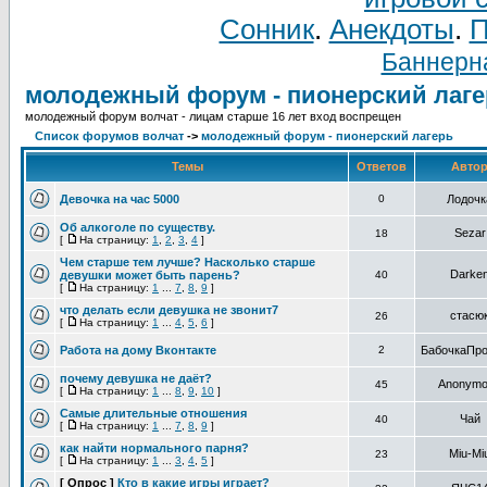
Сонник
.
Анекдоты
.
П
Баннерна
молодежный форум - пионерский лаге
молодежный форум волчат - лицам старше 16 лет вход воспрещен
Список форумов волчат
->
молодежный форум - пионерский лагерь
Темы
Ответов
Авто
Девочка на час 5000
0
Лодочк
Об алкоголе по существу.
Sezar
18
[
На страницу:
1
,
2
,
3
,
4
]
Чем старше тем лучше? Насколько старше
Darke
девушки может быть парень?
40
[
На страницу:
1
...
7
,
8
,
9
]
что делать если девушка не звонит7
стасю
26
[
На страницу:
1
...
4
,
5
,
6
]
Работа на дому Вконтакте
2
БабочкаПро
почему девушка не даёт?
Anonym
45
[
На страницу:
1
...
8
,
9
,
10
]
Самые длительные отношения
Чай
40
[
На страницу:
1
...
7
,
8
,
9
]
как найти нормального парня?
Miu-Mi
23
[
На страницу:
1
...
3
,
4
,
5
]
[ Опрос ]
Кто в какие игры играет?