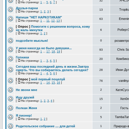
ЯЧС1
32
[
На страницу:
1
...
5
,
6
,
7
]
Друзья-парни
Tropik
13
[
На страницу:
1
,
2
,
3
]
Напиши "НЕТ НАРКОТИКАМ"
Emeni
63
[
На страницу:
1
...
11
,
12
,
13
]
[ Опрос ]
Помогите с решением вопроса, кому
Роберт
не жаль минутки
6
[
На страницу:
1
,
2
]
подсобите мыслью!
0
розаветр
У меня никогда не было девушки...
Chris So
93
[
На страницу:
1
...
17
,
18
,
19
]
Гопники
Комбико
20
[
На страницу:
1
...
3
,
4
,
5
]
Сегодня ваш последний день в жизни.Завтра
Иван Ду
смерть. Что вы собираетесь делать сегодня?
28
[
На страницу:
1
...
4
,
5
,
6
]
[ Опрос ]
мой первый поцелуй
vanilny
76
[
На страницу:
1
...
14
,
15
,
16
]
Не звони мне
2
КатяСус
Ищу друзей
Xen0n
15
[
На страницу:
1
,
2
,
3
,
4
]
Полкан Женя
2
Гость
Я пионер!
TambaTa
5
[
На страницу:
1
,
2
]
Родительское собрание .... для детей
1
Природо-