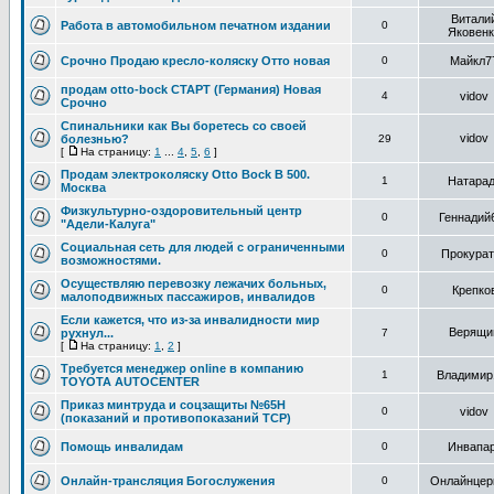
Витали
Работа в автомобильном печатном издании
0
Яковенк
Срочно Продаю кресло-коляску Отто новая
0
Майкл7
продам otto-bock СТАРТ (Германия) Новая
4
vidov
Срочно
Спинальники как Вы боретесь со своей
vidov
болезнью?
29
[
На страницу:
1
...
4
,
5
,
6
]
Продам электроколяску Otto Bock В 500.
1
Натара
Москва
Физкультурно-оздоровительный центр
0
Геннадий
"Адели-Калуга"
Cоциальная сеть для людей с ограниченными
0
Прокурат
возможностями.
Осуществляю перевозку лежачих больных,
0
Крепко
малоподвижных пассажиров, инвалидов
Если кажется, что из-за инвалидности мир
Верящи
рухнул...
7
[
На страницу:
1
,
2
]
Требуется менеджер online в компанию
1
Владимир
TOYOTA AUTOCENTER
Приказ минтруда и соцзащиты №65Н
0
vidov
(показаний и противопоказаний ТСР)
Помощь инвалидам
0
Инвапа
Онлайн-трансляция Богослужения
0
Онлайнцер