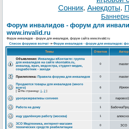
Сонник
.
Анекдоты
.
П
Баннерна
Форум инвалидов - форум для инвали
www.invalid.ru
Форум инвалидов - форум для инвалидов, форум сайта www.invalid.ru
Список форумов волчат
->
Форум инвалидов - форум для инвалидов: фор
Темы
Ответов
Авто
Объявление:
Инвалиды вКонтакте: группа
для инвалидов на сайте vkontakte.ru,
0
master
инвалид, врач, медсестра, студент-медик,
соцработник - заходи
Прилеплена:
Правила форума для инвалидов
0
master
Продаются товары для инвалидов (много
Иркюн
всего)
6
[
На страницу:
1
,
2
]
уропрезервативы conveen
0
паровоз1
Работа на дому
1
БабочкаПро
ищу удалённую работу (москва)
1
алексх
ЗСО Медтехника, интернет-магазин
0
ЗСО
технических средств реабилитации