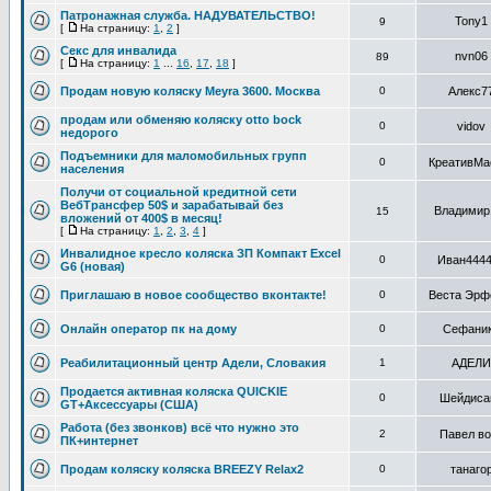
Патронажная служба. НАДУВАТЕЛЬСТВО!
Tony1
9
[
На страницу:
1
,
2
]
Секс для инвалида
nvn06
89
[
На страницу:
1
...
16
,
17
,
18
]
Продам новую коляску Meyra 3600. Москва
0
Алекс7
продам или обменяю коляску otto bock
0
vidov
недорого
Подъемники для маломобильных групп
0
КреативМа
населения
Получи от социальной кредитной сети
ВебТрансфер 50$ и зарабатывай без
Владимир
15
вложений от 400$ в месяц!
[
На страницу:
1
,
2
,
3
,
4
]
Инвалидное кресло коляска ЗП Компакт Excel
0
Иван444
G6 (новая)
Приглашаю в новое сообщество вконтакте!
0
Веста Эрф
Онлaйн опeратор пк нa дому
0
Сефани
Реабилитационный центр Адели, Словакия
1
АДЕЛИ
Продается активная коляска QUICKIE
0
Шейдиса
GT+Аксессуары (США)
Работа (без звонков) всё что нужно это
2
Павел во
ПК+интернет
Продам коляску коляска BREEZY Relax2
0
танаго