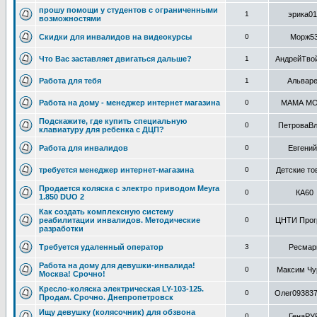
прошу помощи y студентов с ограниченными
1
эрика01
возможностями
Скидки для инвалидов на видеокурсы
0
Морж5
Что Вас заставляет двигаться дальше?
1
АндрейТво
Работа для тебя
1
Альвар
Работа на дому - менеджер интернет магазина
0
МАМА М
Подскажите, где купить специальную
0
ПетроваВ
клавиатуру для ребенка с ДЦП?
Работа для инвалидов
0
Евгений
требуется менеджер интернет-магазина
0
Детские то
Продается коляска с электро приводом Meyra
0
КА60
1.850 DUO 2
Как создать комплексную систему
реабилитации инвалидов. Методические
0
ЦНТИ Прог
разработки
Требуется удаленный оператор
3
Ресмар
Работа на дому для девушки-инвалида!
0
Максим Чу
Москва! Срочно!
Кресло-коляска электрическая LY-103-125.
0
Олег09383
Продам. Срочно. Днепропетровск
Ищу девушку (колясочник) для обзвона
0
ГенаРУ