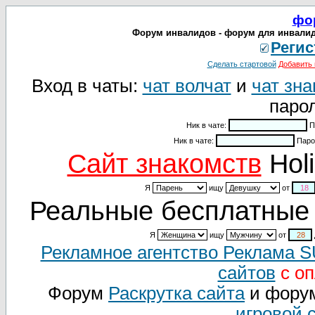
фо
Форум инвалидов - форум для инвалидо
Регис
Сделать стартовой
Добавить 
Вход в чаты:
чат волчат
и
чат зна
парол
Ник в чате:
П
Ник в чате:
Паро
Cайт знакомств
Holi
Я
ищу
от
Реальные бесплатные 
Я
ищу
от
Рекламное агентство Реклама 
сайтов
с оп
Форум
Раскрутка сайта
и фору
игровой 