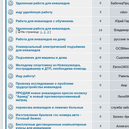
Удаленная работа для инвалидов
0
БабочкаПро
ищу удалённую работу
3
vidov
Работа для инвалидов с обучением.
4
Юрий Ги
Удаленная работа для инвалидов.
Владимир
14
[
На страницу:
1
,
2
,
3
]
Работа для инвалидов на дому
2
русские п
Универсальный электрический подъёмник
0
ОСВМин
для инвалидов
Подъемник для машины и дома
0
Сыроеж
Молодому спортсмену из Новокузнецка,
0
Евген1903
пострадавшему в ДТП, необходима помощь
Ищу работу!
0
Равил
Провожу исследование о проблеме
0
Аюр
трудоустройства инвалидов
ПРОДАМ новое инвалидное кресло-коляску
"Армед" и новый противопролежневый
0
Леон99
матрац
перевозка инвалидов и лежачих больных
0
служба-заб
Изготовление брелков гос номера авто -
0
Бизнес-бр
Готовый бизнес
Бесплатные дистанционные компьютерные
3
Аллигат
курсы для инвалидов