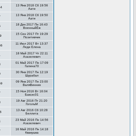
13 Янв 2018 Сб 19:56
64
Аати
13 Янв 2018 Сб 19:50
7
Аати
18 Дек 2017 Пн 16:43
6
ВоенныйЁж
15 Сен 2017 Пт 19:29
9
Позитивчик
11 Июл 2017 Вт 13:37
86
Леди Елена
18 Май 2017 Чт 22:11
1
Азазелевич
01 Май 2017 Пн 17:09
3
Галина70
30 Янв 2017 Пн 12:19
0
Шурабал
09 Янв 2017 Пн 23:00
59
ВаляВинник
15 Ноя 2016 Вт 16:04
7
Баксис01
19 Авг 2016 Пт 21:20
8
ГогольМ
13 Авг 2016 Сб 10:28
6
Беллита
23 Май 2016 Пн 14:56
4
Азазелевич
16 Май 2016 Пн 14:18
7
Квакушка