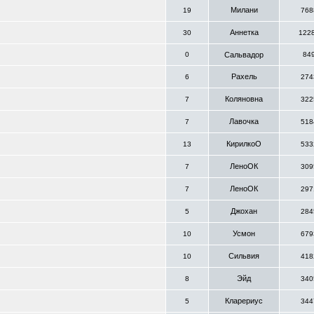
Милани
19
768
Аннетка
30
122
0
Сальвадор
84
Рахель
6
274
Коляновна
7
322
Лавочка
7
518
КирилкоО
13
533
ЛеноОК
7
309
ЛеноОК
7
297
Джохан
5
284
Усмон
10
679
Сильвия
10
418
Эйд
8
340
Кларериус
5
344