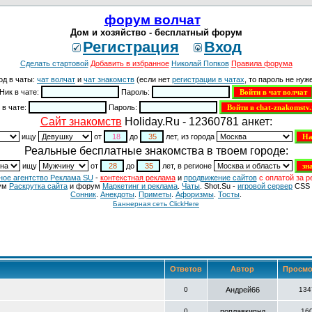
форум волчат
Дом и хозяйство - бесплатный форум
Регистрация
Вход
Сделать стартовой
Добавить в избранное
Николай Попков
Правила форума
од в чаты:
чат волчат
и
чат знакомств
(если нет
регистрации в чатах
, то пароль не нуже
Ник в чате:
Пароль:
 в чате:
Пароль:
Cайт знакомств
Holiday.Ru - 12360781 анкет:
ищу
от
до
лет, из города
Реальные бесплатные знакомства в твоем городе:
ищу
от
до
лет, в регионе
ное агентство Реклама SU
-
контекстная реклама
и
продвижение сайтов
с оплатой за р
ум
Раскрутка сайта
и форум
Маркетинг и реклама
.
Чаты
. Shot.Su -
игровой сервер
CSS 
Сонник
.
Анекдоты
.
Приметы
.
Aфоризмы
.
Тосты
.
Баннерная сеть ClickHere
Ответов
Автор
Просмо
0
Андрей66
134
0
поплавкипнд
16