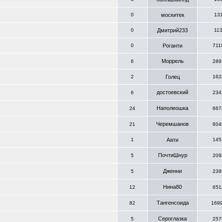
0
москитек
13
0
Дмитрий233
11
0
Роганти
711
Моррель
6
289
2
Голец
162
достоевский
6
234
Наполеошка
24
667
Черемшанов
21
604
1
Аати
145
ПочтиШнур
5
209
Дженни
5
239
Нина80
12
651
Тангенсоида
82
169
Сероглазка
5
257