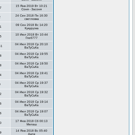
15 Янв 2019 Вт 10:21
7
Соня - Засоня
24 Сен 2018 Пн 16:30
2
светловка
09 Сен 2018 Вс 14:20
1
Кукурузка
10 Июл 2018 Вт 10:44
5
Глеб777
04 Июл 2018 Ср 20:10
41
ВаТуСьКа
04 Июл 2018 Ср 19:55
8
ВаТуСьКа
04 Июл 2018 Ср 19:50
8
ВаТуСьКа
04 Июл 2018 Ср 19:41
4
ВаТуСьКа
04 Июл 2018 Ср 19:37
0
ВаТуСьКа
04 Июл 2018 Ср 19:32
2
ВаТуСьКа
04 Июл 2018 Ср 19:14
6
ВаТуСьКа
04 Июл 2018 Ср 19:07
6
ВаТуСьКа
17 Фев 2018 Сб 00:13
0
Милаш
14 Янв 2018 Вс 05:40
9
Аати