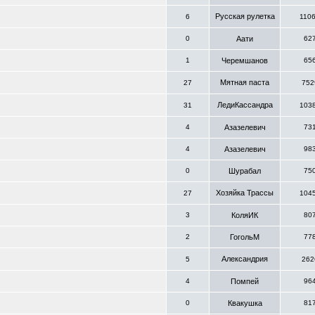
Русская рулетка
6
110
0
Аати
62
1
Черемшанов
65
Мятная паста
27
752
ЛедиКассандра
31
103
4
Азазелевич
73
4
Азазелевич
98
0
Шурабал
75
Хозяйка Трассы
27
104
3
КоляИК
80
2
ГогольМ
77
Александрия
5
262
4
Помпей
96
0
Квакушка
81