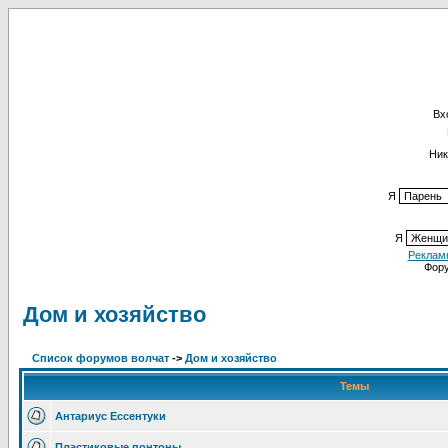
Вх
Ник
Я
Я
Реклам
Фор
Дом и хозяйство
Список форумов волчат
->
Дом и хозяйство
Темы
Антариус Ессентуки
Пластиковые понтоны