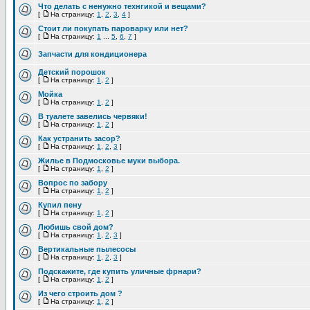
Что делать с ненужно технгикой и вещами?
[
На страницу:
1
,
2
,
3
,
4
]
Стоит ли покупать пароварку или нет?
[
На страницу:
1
...
5
,
6
,
7
]
Запчасти для кондиционера
Детский порошок
[
На страницу:
1
,
2
]
Мойка
[
На страницу:
1
,
2
]
В туалете завелись червяки!
[
На страницу:
1
,
2
]
Как устранить засор?
[
На страницу:
1
,
2
,
3
]
Жилье в Подмосковье муки выбора.
[
На страницу:
1
,
2
]
Вопрос по забору
[
На страницу:
1
,
2
]
Купил пену
[
На страницу:
1
,
2
]
Любишь свой дом?
[
На страницу:
1
,
2
,
3
]
Вертикальные пылесосы
[
На страницу:
1
,
2
,
3
]
Подскажите, где купить уличные фрнари?
[
На страницу:
1
,
2
]
Из чего строить дом ?
[
На страницу:
1
,
2
]