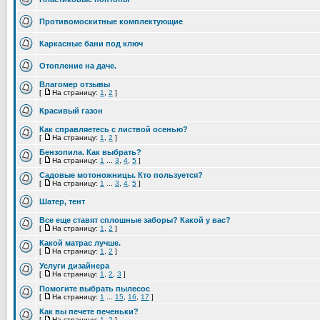
Противомоскитные комплектующие
Каркасные бани под ключ
Отопление на даче.
Влагомер отзывы
[
На страницу:
1
,
2
]
Красивый газон
Как справляетесь с листвой осенью?
[
На страницу:
1
,
2
]
Бензопила. Как выбрать?
[
На страницу:
1
...
3
,
4
,
5
]
Садовые мотоножницы. Кто пользуется?
[
На страницу:
1
...
3
,
4
,
5
]
Шатер, тент
Все еще ставят сплошные заборы? Какой у вас?
[
На страницу:
1
,
2
]
Какой матрас лучше.
[
На страницу:
1
,
2
]
Услуги дизайнера
[
На страницу:
1
,
2
,
3
]
Помогите выбрать пылесос
[
На страницу:
1
...
15
,
16
,
17
]
Как вы печете печеньки?
[
На страницу:
1
,
2
]