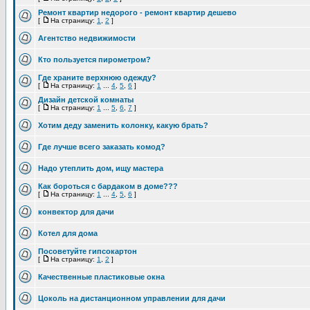
Ремонт квартир недорого - ремонт квартир дешево
[
На страницу:
1
,
2
]
Агентство недвижимости
Кто пользуется пирометром?
Где храните верхнюю одежду?
[
На страницу:
1
...
4
,
5
,
6
]
Дизайн детской комнаты
[
На страницу:
1
...
5
,
6
,
7
]
Хотим деду заменить колонку, какую брать?
Где лучше всего заказать комод?
Надо утеплить дом, ищу мастера
Как бороться с бардаком в доме???
[
На страницу:
1
...
4
,
5
,
6
]
конвектор для дачи
Котел для дома
Посоветуйте гипсокартон
[
На страницу:
1
,
2
]
Качественные пластиковые окна
Цоколь на дистанционном управлении для дачи