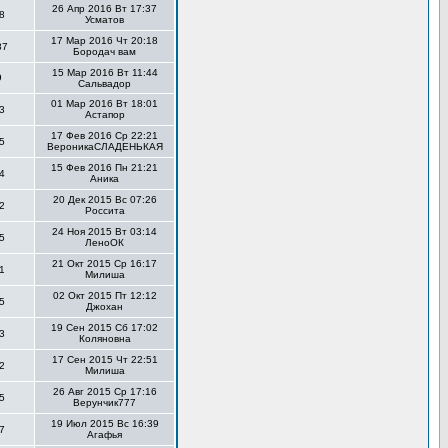
26 Апр 2016 Вт 17:37
8
Усматов
17 Мар 2016 Чт 20:18
87
Бородач вам
15 Мар 2016 Вт 11:44
9
Сальвадор
01 Мар 2016 Вт 18:01
3
Астапор
17 Фев 2016 Ср 22:21
5
ВероникаСЛАДЕНЬКАЯ
15 Фев 2016 Пн 21:21
4
Аника
20 Дек 2015 Вс 07:26
2
Россита
24 Ноя 2015 Вт 03:14
5
ЛеноОК
21 Окт 2015 Ср 16:17
1
Милиша
02 Окт 2015 Пт 12:12
5
Джохан
19 Сен 2015 Сб 17:02
3
Коляновна
17 Сен 2015 Чт 22:51
2
Милиша
26 Авг 2015 Ср 17:16
5
Верунчик777
19 Июл 2015 Вс 16:39
7
Агафья