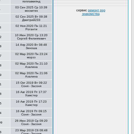
поплавкипнд
03 Сен 2025 Ср 10:39
1
сервис
ремонт psp
москитек
знакомства
02 Сен 2025 Вт 09:38
3
Дмитрий233
02 Ноя 2020 Пн 11:21
8
Роганти
10 Июн 2020 Ср 13:20
2
Сергей Филиппович
14 Апр 2020 Вт 08:48
8
Зиноша
02 Мар 2020 Пн 23:24
7
морзз
02 Мар 2020 Пн 21:10
8
Азалина
02 Мар 2020 Пн 21:06
9
Азалина
15 Окт 2019 Вт 09:22
1
Соня - Засоня
16 Авг 2019 Пт 17:37
8
Хамстер
16 Авг 2019 Пт 17:23
5
Хамстер
16 Авг 2019 Пт 09:15
4
Соня - Засоня
26 Июн 2019 Ср 09:20
99
Соня - Засоня
23 Мар 2019 Сб 08:48
6
Соня - Засоня