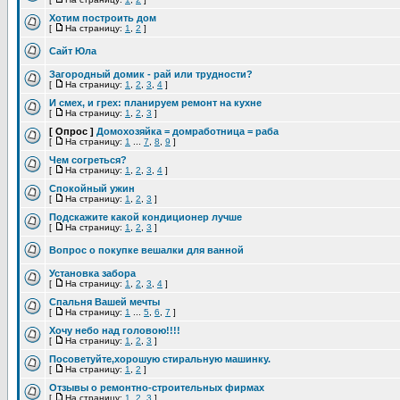
Хотим построить дом
[
На страницу:
1
,
2
]
Сайт Юла
Загородный домик - рай или трудности?
[
На страницу:
1
,
2
,
3
,
4
]
И смех, и грех: планируем ремонт на кухне
[
На страницу:
1
,
2
,
3
]
[ Опрос ]
Домохозяйка = домработница = раба
[
На страницу:
1
...
7
,
8
,
9
]
Чем согреться?
[
На страницу:
1
,
2
,
3
,
4
]
Спокойный ужин
[
На страницу:
1
,
2
,
3
]
Подскажите какой кондиционер лучше
[
На страницу:
1
,
2
,
3
]
Вопрос о покупке вешалки для ванной
Установка забора
[
На страницу:
1
,
2
,
3
,
4
]
Спальня Вашей мечты
[
На страницу:
1
...
5
,
6
,
7
]
Хочу небо над головою!!!!
[
На страницу:
1
,
2
,
3
]
Посоветуйте,хорошую стиральную машинку.
[
На страницу:
1
,
2
]
Отзывы о ремонтно-строительных фирмах
[
На страницу:
1
,
2
,
3
]