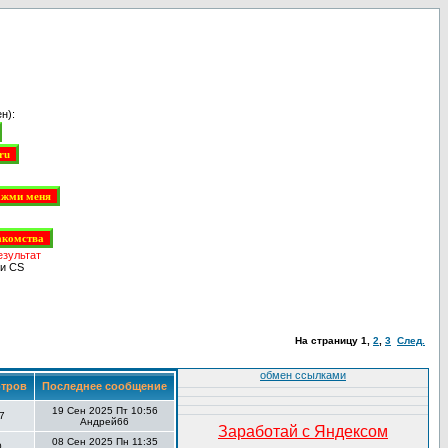
н):
езультат
и CS
На страницу
1
,
2
,
3
След.
обмен ссылками
тров
Последнее сообщение
19 Сен 2025 Пт 10:56
7
Андрей66
Заработай с Яндексом
08 Сен 2025 Пн 11:35
0