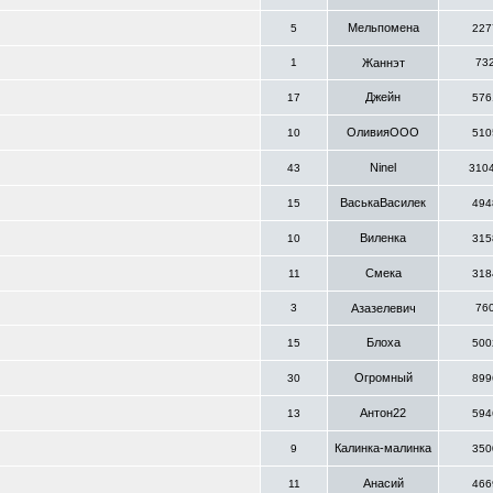
Мельпомена
5
227
1
Жаннэт
73
Джейн
17
576
ОливияООО
10
510
Ninel
43
310
ВаськаВасилек
15
494
Виленка
10
315
Смека
11
318
3
Азазелевич
76
Блоха
15
500
Огромный
30
899
Антон22
13
594
Калинка-малинка
9
350
Анасий
11
466