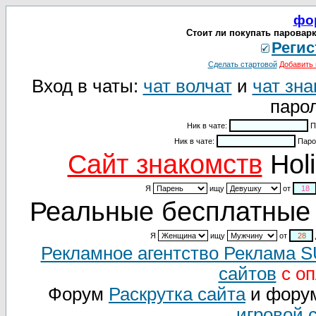
фо
Стоит ли покупать пароварк
Регис
Сделать стартовой
Добавить 
Вход в чаты:
чат волчат
и
чат зна
парол
Ник в чате:
П
Ник в чате:
Паро
Cайт знакомств
Holi
Я
ищу
от
Реальные бесплатные 
Я
ищу
от
Рекламное агентство Реклама 
сайтов
с оп
Форум
Раскрутка сайта
и фору
игровой 