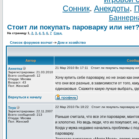
Сонник
.
Анекдоты
.
П
Баннерна
Стоит ли покупать пароварку или нет
На страницу
1
,
2
,
3
,
4
,
5
,
6
,
7
След.
Список форумов волчат
->
Дом и хозяйство
Автор
Сообщ
21 Мар 2010 Вс 17:11
Стоит ли покупать пароварку и
Аннетка
Зарегистрирован: 21.03.2010
Всего сообщений: 12
Хочу купить себе пароварку, но не знаю как 
Откуда: Москва
Возраст: 43
что они все разные, в зависимости от того, как
Пол: Женский
одинаковые. Скажите какую лучше выбрать, где
Вернуться к началу
22 Мар 2010 Пн 18:22
Стоит ли покупать пароварку и
Toya
Зарегистрирован: 22.11.2007
Всего сообщений: 213
Раньше считала, что все эти пароварки, мантов
Откуда: Москва
Пол: Женский
и хлопотно. Но ведь люди, что их покупают, не 
Когда у мужа недавно начались проблемы с по
пароварку.