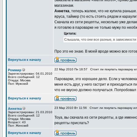
Заказала в магазине «Мегги Молл», прямо дом
магазинам.
Аннетка
, теперь жалею, что не купила раньше.
яруса, таймер (то есть стоять рядом и караули
Скачала из сети рецепты, несколько уже делаю
я готовлю в пароварке не только мужу по необх
Цитата:
Слышала, что они все разные, в зависимости о
Про это не знаю. В моей вроде можно все готов
Вернуться к началу
22 Мар 2010 Пн 18:57
Стоит ли покупать пароварку и
Роммир
Зарегистрирован: 04.01.2010
Всего сообщений: 12
Пароварки, это хорошее дело. Если у человека
Откуда: Москва
Пол: Мужской
меня есть друг, у него гастрит и приходиться п
что не вкусно должно получаться. Попробовал у
Вернуться к началу
23 Мар 2010 Вт 11:56
Стоит ли покупать пароварку и
Аннетка
Зарегистрирован: 21.03.2010
Всего сообщений: 12
Toya, вы скачала из сети рецепты, а где именн
Откуда: Москва
Возраст: 43
рецепты прислать?
Пол: Женский
Вернуться к началу