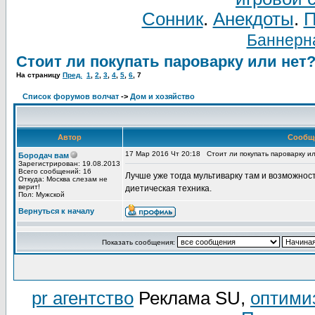
Сонник
.
Анекдоты
.
П
Баннерна
Стоит ли покупать пароварку или нет
На страницу
Пред.
1
,
2
,
3
,
4
,
5
,
6
,
7
Список форумов волчат
->
Дом и хозяйство
Автор
Сообщ
17 Мар 2016 Чт 20:18
Стоит ли покупать пароварку и
Бородач вам
Зарегистрирован: 19.08.2013
Всего сообщений: 16
Лучше уже тогда мультиварку там и возможнос
Откуда: Москва слезам не
верит!
диетическая техника.
Пол: Мужской
Вернуться к началу
Показать сообщения:
pr агентство
Реклама SU,
оптими