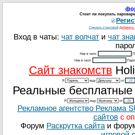
фо
Стоит ли покупать пароварк
Регис
Сделать стартовой
Добавить 
Вход в чаты:
чат волчат
и
чат зна
парол
Ник в чате:
П
Ник в чате:
Паро
Cайт знакомств
Holi
Я
ищу
от
Реальные бесплатные 
Я
ищу
от
Рекламное агентство Реклама 
сайтов
с оп
Форум
Раскрутка сайта
и фору
игровой 