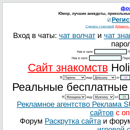
фо
Юмор, лучшие анекдоты, прикольные
Регис
Сделать стартовой
Добавить 
Вход в чаты:
чат волчат
и
чат зна
парол
Ник в чате:
П
Ник в чате:
Паро
Cайт знакомств
Holi
Я
ищу
от
Реальные бесплатные 
Я
ищу
от
Рекламное агентство Реклама 
сайтов
с оп
Форум
Раскрутка сайта
и фору
игровой 