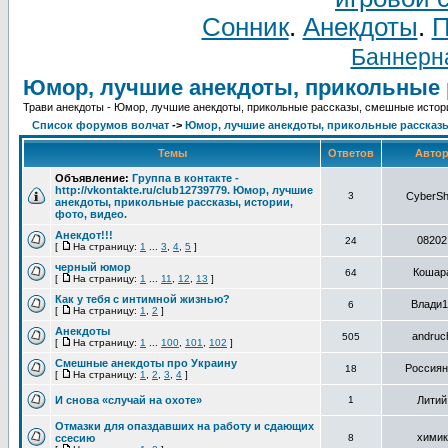
Сонник
.
Анекдоты
.
П
Баннерна
Юмор, лучшие анекдоты, прикольные 
Трави анекдоты - Юмор, лучшие анекдоты, прикольные рассказы, смешные истор
Список форумов волчат
->
Юмор, лучшие анекдоты, прикольные рассказ
Темы
Ответов
Авто
Объявление:
Группа в контакте -
http://vkontakte.ru/club12739779. Юмор, лучшие
3
CyberSh
анекдоты, прикольные рассказы, истории,
фото, видео.
Анекдот!!!
08202
24
[
На страницу:
1
...
3
,
4
,
5
]
черный юмор
Кошар
64
[
На страницу:
1
...
11
,
12
,
13
]
Как у тебя с интимной жизнью?
Влади1
6
[
На страницу:
1
,
2
]
Анекдоты
andruc
505
[
На страницу:
1
...
100
,
101
,
102
]
Смешные анекдоты про Украину
Россиян
18
[
На страницу:
1
,
2
,
3
,
4
]
И снова «случай на охоте»
1
Литий
Отмазки для опаздавших на работу и сдающих
химик
ссесию
8