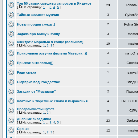
Топ 50 самых смешных запросов в Яндексе
Тополь
23
[
На страницу:
1
...
3
,
4
,
5
]
Тайные желания мужчин
3
CyberSh
Новая порция смеха :)
2
Polina St
Задача про Мишу и Машу
3
maste
анекдот с моралью в конце (большом)
maste
10
[
На страницу:
1
,
2
,
3
]
Прикольная озвучка фильма Маверик :))
4
патрОт
Прыжок антилопы))))
1
Соне4к
Ради смеха
1
sanyc
Сюрприз под Рождество!
1
Влади1
Загадки от "Мурзилки"
2
Падона
блатные и тюремные слова и выражения
4
FREIGTHL
Программисты шутют…
CIPA
9
[
На страницу:
1
,
2
]
Дневник сисадмина
Darkro
23
[
На страницу:
1
...
3
,
4
,
5
]
Сиськи
maste
12
[
На страницу:
1
,
2
,
3
]