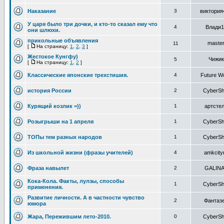
Наказание
3
виктория
У царя было три дочки, и кто-то сказал ему что
4
Влади1
они шлюхи.
прикольные объявления
maste
11
[
На страницу:
1
,
2
,
3
]
Жестокое Кунгфу)
Чижик
5
[
На страницу:
1
,
2
]
Классические японские трехстишия.
4
Future Wo
история России
2
CyberSh
Курящий козлик =))
1
артсте
Розыгрыши на 1 апреля
1
CyberSh
ТОПы тем разных народов
1
CyberSh
Из школьной жизни (фразы учителей)
4
amkcity
Фраза навылет
2
GALIN
Кока-Кола. Факты, лулзы, способы
1
CyberSh
применения.
Развитие личности. А в частности чувство
2
Фантаз
юмора
Жара, Пережившим лето-2010.
0
CyberSh