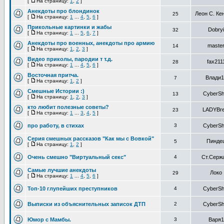
[
На страницу:
1
,
2
]
Анекдоты про блондинок
Леон С. Ке
25
[
На страницу:
1
...
4
,
5
,
6
]
Прикольные картинки и жабы
Dobryi
32
[
На страницу:
1
...
5
,
6
,
7
]
Анекдоты про военных, анекдоты про армию
maste
14
[
На страницу:
1
,
2
,
3
]
Видео приколы, пародии т т.д.
fax211
28
[
На страницу:
1
...
4
,
5
,
6
]
Восточная притча.
Влади1
7
[
На страницу:
1
,
2
]
Смешные Истории :)
CyberSh
13
[
На страницу:
1
,
2
,
3
]
кто любит полезные советы?
LADYBre
23
[
На страницу:
1
...
3
,
4
,
5
]
про работу, в стихах
3
CyberSh
Серия смешных рассказов "Как мы с Вовкой"
Пинде
5
[
На страницу:
1
,
2
]
Очень смешно "Виртуальный секс"
4
Ст.Серж
Самые лучшие анекдоты
Локо
29
[
На страницу:
1
...
4
,
5
,
6
]
Топ-10 глупейших преступников
4
CyberSh
Выписки из объяснительных записок ДТП
2
CyberSh
Юмор с Мамбы.
3
Варя1