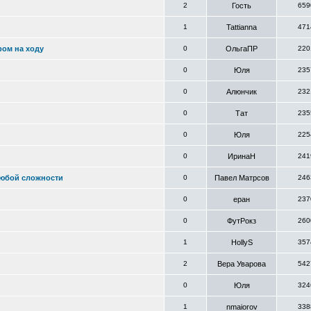
2
Гость
659
1
Tattianna
471
ром на ходу
0
ОльгаПР
220
0
Юля
235
0
Алюнчик
232
0
Тат
235
0
Юля
225
0
ИринаН
241
любой сложности
0
Павел Матрсов
246
0
еран
237
0
ФутРокз
260
1
HollyS
357
2
Вера Уварова
542
0
Юля
324
1
nmaiorov
338