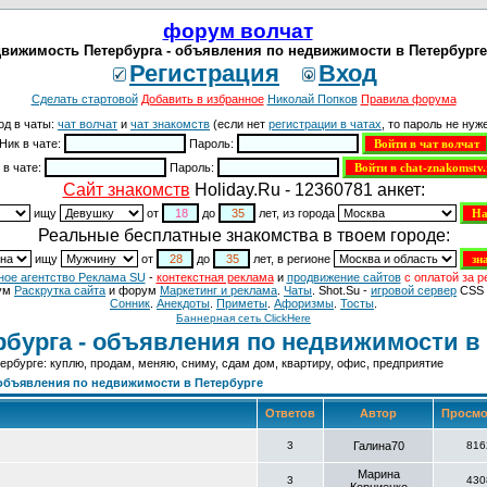
форум волчат
движимость Петербурга - объявления по недвижимости в Петербург
Регистрация
Вход
Сделать стартовой
Добавить в избранное
Николай Попков
Правила форума
од в чаты:
чат волчат
и
чат знакомств
(если нет
регистрации в чатах
, то пароль не нуже
Ник в чате:
Пароль:
 в чате:
Пароль:
Cайт знакомств
Holiday.Ru - 12360781 анкет:
ищу
от
до
лет, из города
Реальные бесплатные знакомства в твоем городе:
ищу
от
до
лет, в регионе
ное агентство Реклама SU
-
контекстная реклама
и
продвижение сайтов
с оплатой за р
ум
Раскрутка сайта
и форум
Маркетинг и реклама
.
Чаты
. Shot.Su -
игровой сервер
CSS 
Сонник
.
Анекдоты
.
Приметы
.
Aфоризмы
.
Тосты
.
Баннерная сеть ClickHere
рбурга - объявления по недвижимости в
рбурге: куплю, продам, меняю, сниму, сдам дом, квартиру, офис, предприятие
 объявления по недвижимости в Петербурге
Ответов
Автор
Просмо
3
Галина70
816
Марина
3
430