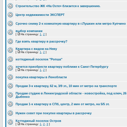
Строительство ЖК «На Охте» близится к завершению.
Центр недвижимости ЭКСПЕРТ
Срочно сниму 2-х комнатную квартиру в г.Пушкин или метро Купчино
выбор компании
[
На страницу:
1
,
2
]
Где взять квартиру в рассрочку?
Квартира с видом на Неву
[
На страницу:
1
,
2
]
коттеджный поселок "Ропша"
хочется приобрести квартиру поближе к Санкт Петербургу
[
На страницу:
1
,
2
]
покупка квартиры в Ленобласти
Продам 3-к квартиру, 62 м, 3/9 эт., 10 мин от метро на транспорте
Продам студию в Ленинградской области - новостройка, под ключ, 26 м,
Дыбенко
Продам 1-к квартиру в СПб, центр, 2 мин от метро, на 5/5 эт.
Нужен совет при покупке квартиры в рассрочку
Коттеджный поселок Остров
[
На страницу:
1
,
2
,
3
]