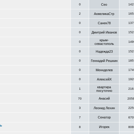
0
Сео
142
2
АнжеликаСтр
165
0
Санек78
137
0
Дмитрий Иванов
152
крым-
0
149
севастополь
0
Надежда23
152
0
Геннадий Решкин
185
0
Меннделев
174
0
АлексейХ
192
квартира
1
216
посуточно
Анасий
70
205
3
Леонид Лехин
225
Сенатор
7
670
ть
Игорек
8
808