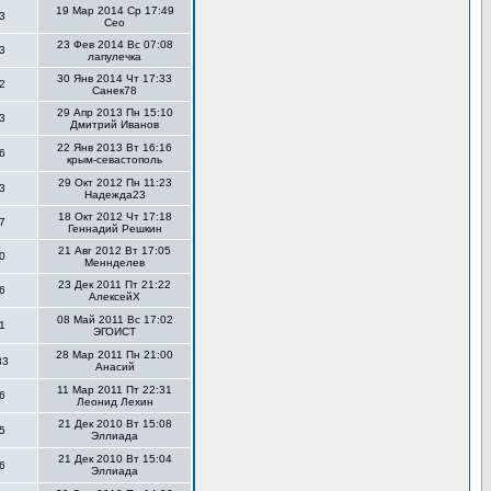
19 Мар 2014 Ср 17:49
3
Сео
23 Фев 2014 Вс 07:08
3
лапулечка
30 Янв 2014 Чт 17:33
2
Санек78
29 Апр 2013 Пн 15:10
3
Дмитрий Иванов
22 Янв 2013 Вт 16:16
6
крым-севастополь
29 Окт 2012 Пн 11:23
3
Надежда23
18 Окт 2012 Чт 17:18
7
Геннадий Решкин
21 Авг 2012 Вт 17:05
0
Меннделев
23 Дек 2011 Пт 21:22
6
АлексейХ
08 Май 2011 Вс 17:02
1
ЭГОИСТ
28 Мар 2011 Пн 21:00
83
Анасий
11 Мар 2011 Пт 22:31
6
Леонид Лехин
21 Дек 2010 Вт 15:08
5
Эллиада
21 Дек 2010 Вт 15:04
6
Эллиада