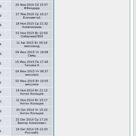
20 Фев 2016 Сб 15:57
3
ФФеодорр
27 Янв 2016 Ср 16:17
6
Елизавета1
18 Ноя 2015 Ср 21:32
8
Алевтинушка
01 Ноя 2015 Вс 12:03
1
Спбпутмик7854
11 Авг 2015 Вт 09:19
4
миссоксид
09 Июл 2015 Чт 18:08
6
Свящ
15 Июн 2015 Пн 17:46
1
Татьяна К
04 Июн 2015 Чт 08:37
7
миссокси
02 Июн 2015 Вт 10:05
1
миссокси
18 Ноя 2014 Вт 21:12
4
Антон Усольцев
11 Ноя 2014 Вт 15:17
0
Антон Усольцев
30 Окт 2014 Чт 15:22
6
Антон Усольцев
22 Окт 2014 Ср 17:24
7
Виктор Алексеевич
18 Окт 2014 Сб 12:20
1
Ростик81