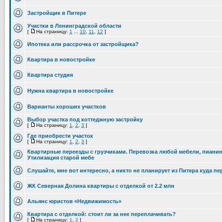
Застройщик в Питере
Участки в Ленинградской области
[
На страницу:
1
...
10
,
11
,
12
]
Ипотека или рассрочка от застройщика?
Квартира в новостройке
Квартира студия
Нужна квартира в новостройке
Варианты хороших участков
Выбор участка под коттеджную застройку
[
На страницу:
1
,
2
,
3
]
Где приобрести участок
[
На страницу:
1
,
2
,
3
]
Квартирные переезды с грузчиками. Перевозка любой мебели, пианино
Утилизация старой мебе
Слушайте, мне вот интересно, а никто не планирует из Питера куда п
ЖК Северная Долина квартиры с отделкой от 2.2 млн
Альянс юристов «Недвижимость»
Квартира с отделкой: стоит ли за нее переплачивать?
[
На страницу:
1
,
2
]