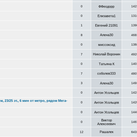
0
ФФеодорр
142
0
Елизавета1
131
1
Евгений 21091
139
Алена30
8
468
0
миссоксид
138
Николай Воронин
7
492
0
Татьяна К
140
соболев333
7
480
3
Алена30
149
0
Антон Усольцев
142
 23/25 эт., 6 мин от метро, рядом Мега-
0
Антон Усольцев
142
0
Антон Усольцев
144
Виктор
0
146
Алексеевич
Рашалек
12
643