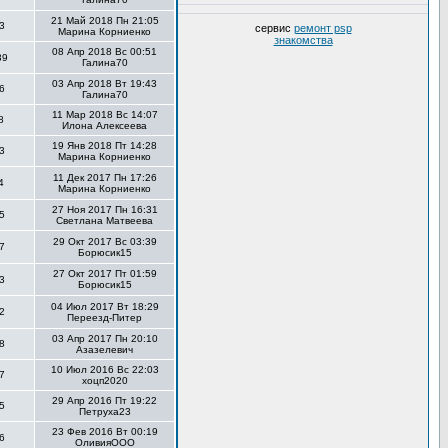
21 Май 2018 Пн 21:05
3
сервис
ремонт psp
Марина Корниенко
знакомства
08 Апр 2018 Вс 00:51
39
Галина70
03 Апр 2018 Вт 19:43
6
Галина70
11 Мар 2018 Вс 14:07
8
Илона Алексеева
19 Янв 2018 Пт 14:28
3
Марина Корниенко
11 Дек 2017 Пн 17:26
4
Марина Корниенко
27 Ноя 2017 Пн 16:31
5
Светлана Матвеева
29 Окт 2017 Вс 03:39
7
Борюсик15
27 Окт 2017 Пт 01:59
3
Борюсик15
04 Июл 2017 Вт 18:29
2
Переезд-Питер
03 Апр 2017 Пн 20:10
8
Азазелевич
10 Июл 2016 Вс 22:03
7
хоцп2020
29 Апр 2016 Пт 19:22
5
Петруха23
23 Фев 2016 Вт 00:19
6
ОливияООО