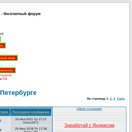
е - бесплатный форум
н):
езультат
и CS
 Петербурге
На страницу
1
,
2
,
3
След.
обмен ссылками
тров
Последнее сообщение
24 Ноя 2021 Ср 17:27
2
Ольга1971
Заработай с Яндексом
26 Июл 2019 Пт 17:36
8
Галина70