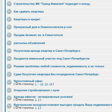
Строительство ЖК "Гранд Фамилия" подходит к концу.
Как сдавать квартиру
Квартиры в кредит
Прекрасный дом в Ломоносовском р-оне
Продам 3комнат. кв. в Севастополе
рассылка объявлений
Посуточная аренда квартир в Санкт-Петербурге
Продается земельный участок под Санкт-Петербургом
Решаем проблемы любой сложности, недвижимость и не только
Сдам Посуточно квартира Без посредников Санкт-Петербург.
Непостоянный офис
[
На страницу:
1
...
13
,
14
,
15
]
Открытие стройкомпании с нуля
Аренда офисов - антикризисные условия!
[
На страницу:
1
,
2
]
Виртуальная экскурсия поможет выгодно продать Вашу недвижимос
[
На страницу:
1
,
2
]