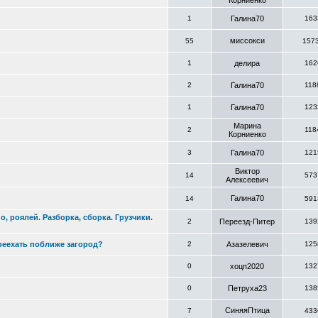
Корниенко
1
Галина70
163
миссокси
55
157
1
делира
162
2
Галина70
118
1
Галина70
123
Марина
2
118
Корниенко
3
Галина70
121
Виктор
14
573
Алексеевич
Галина70
14
591
, роялей. Разборка, сборка. Грузчики.
2
Переезд-Питер
139
ереехать поближе загород?
2
Азазелевич
125
0
хоцп2020
132
0
Петруха23
138
СиняяПтица
7
433