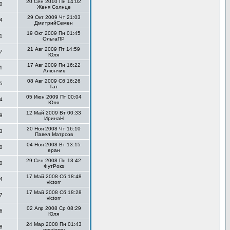
20 Сен 2010 Пн 14:02
0
Женя Солнце
29 Окт 2009 Чт 21:03
4
ДмитрийСемен
19 Окт 2009 Пн 01:45
1
ОльгаПР
21 Авг 2009 Пт 14:59
7
Юля
17 Авг 2009 Пн 16:22
1
Алюнчик
08 Авг 2009 Сб 16:26
5
Тат
05 Июн 2009 Пт 00:04
4
Юля
12 Май 2009 Вт 00:33
9
ИринаН
20 Ноя 2008 Чт 16:10
3
Павел Матрсов
04 Ноя 2008 Вт 13:15
0
еран
29 Сен 2008 Пн 13:42
0
ФутРокз
17 Май 2008 Сб 18:48
4
victorr
17 Май 2008 Сб 18:28
7
victorr
02 Апр 2008 Ср 08:29
6
Юля
24 Мар 2008 Пн 01:43
8
nmaiorov