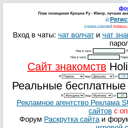
фо
План похищения Крошки Ру - Юмор, лучшие ане
Регис
Сделать стартовой
Добавить 
Вход в чаты:
чат волчат
и
чат зна
парол
Ник в чате:
П
Ник в чате:
Паро
Cайт знакомств
Holi
Я
ищу
от
Реальные бесплатные 
Я
ищу
от
Рекламное агентство Реклама 
сайтов
с оп
Форум
Раскрутка сайта
и фору
игровой 