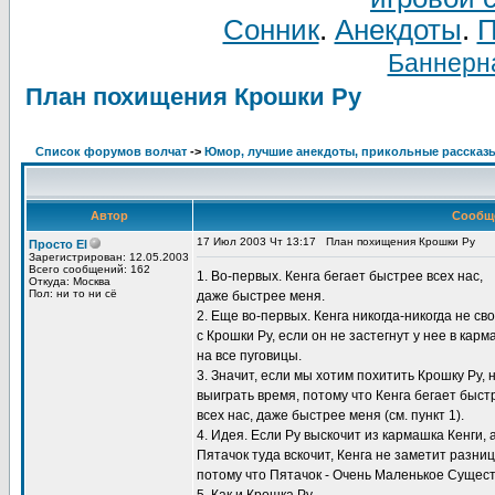
Сонник
.
Анекдоты
.
П
Баннерна
План похищения Крошки Ру
Список форумов волчат
->
Юмор, лучшие анекдоты, прикольные рассказ
Автор
Сообщ
17 Июл 2003 Чт 13:17
План похищения Крошки Ру
Просто El
Зарегистрирован: 12.05.2003
Всего сообщений: 162
1. Во-первых. Кенга бегает быстрее всех нас,
Откуда: Москва
Пол: ни то ни сё
даже быстрее меня.
2. Еще во-первых. Кенга никогда-никогда не св
с Крошки Ру, если он не застегнут у нее в кар
на все пуговицы.
3. Значит, если мы хотим похитить Крошку Ру, 
выиграть время, потому что Кенга бегает быст
всех нас, даже быстрее меня (см. пункт 1).
4. Идея. Если Ру выскочит из кармашка Кенги, 
Пятачок туда вскочит, Кенга не заметит разниц
потому что Пятачок - Очень Маленькое Сущест