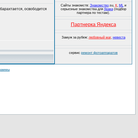
Сайты знакомств:
Знакомство
.su,
К
,
ML
и
 барахтается, освободится
серьезные знакомства для
брака
(подбор
партнера по тестам).
Партнерка Яндекса
Замуж за рубеж:
любовный маг
,
невеста
сервис
ремонт фотоаппаратов
граммы