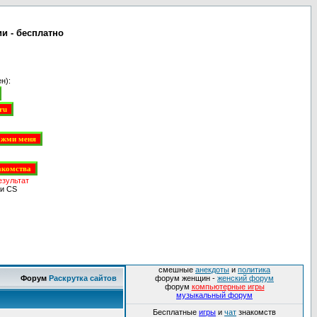
и - бесплатно
н):
езультат
и CS
смешные
анекдоты
и
политика
Форум
Раскрутка сайтов
форум женщин -
женский форум
форум
компьютерные игры
музыкальный форум
Бесплатные
игры
и
чат
знакомств