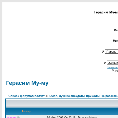
Герасим Му-м
Вх
Ник
Я
Я
Реклам
Фор
Герасим Му-му
Список форумов волчат
->
Юмор, лучшие анекдоты, прикольные рассказ
Автор
16 Июл 2003 Ср 23:18
Герасим Му-му