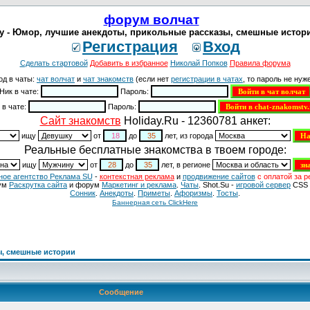
форум волчат
у - Юмор, лучшие анекдоты, прикольные рассказы, смешные истори
Регистрация
Вход
Сделать стартовой
Добавить в избранное
Николай Попков
Правила форума
од в чаты:
чат волчат
и
чат знакомств
(если нет
регистрации в чатах
, то пароль не нуже
Ник в чате:
Пароль:
 в чате:
Пароль:
Cайт знакомств
Holiday.Ru - 12360781 анкет:
ищу
от
до
лет, из города
Реальные бесплатные знакомства в твоем городе:
ищу
от
до
лет, в регионе
ное агентство Реклама SU
-
контекстная реклама
и
продвижение сайтов
с оплатой за р
ум
Раскрутка сайта
и форум
Маркетинг и реклама
.
Чаты
. Shot.Su -
игровой сервер
CSS 
Сонник
.
Анекдоты
.
Приметы
.
Aфоризмы
.
Тосты
.
Баннерная сеть ClickHere
ы, смешные истории
Сообщение