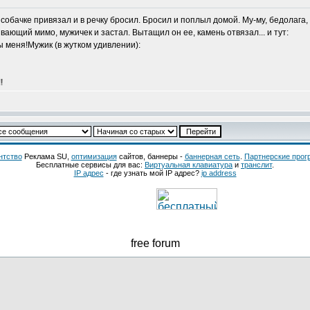
обачке привязал и в речку бросил. Бросил и поплыл домой. Му-му, бедолага,
вающий мимо, мужичек и застал. Вытащил он ее, камень отвязал... и тут:
ы меня!Мужик (в жутком удивлении):
!
нтство
Реклама SU,
оптимизация
сайтов, баннеры -
баннерная сеть
.
Партнерские про
Бесплатные сервисы для вас:
Виртуальная клавиатура
и
транслит
.
IP адрес
- где узнать мой IP адрес?
ip address
free forum