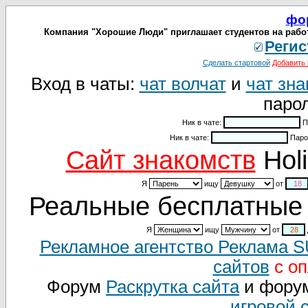
фо
Компания "Хорошие Люди" приглашает студентов на работу
Регис
Сделать стартовой
Добавить 
Вход в чаты:
чат волчат
и
чат зна
парол
Ник в чате:
П
Ник в чате:
Паро
Cайт знакомств
Holi
Я
ищу
от
Реальные бесплатные 
Я
ищу
от
Рекламное агентство Реклама 
сайтов
с оп
Форум
Раскрутка сайта
и фору
игровой 