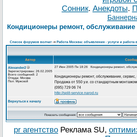
Сонник
.
Анекдоты
.
П
Баннерна
Кондиционеры ремонт, обслуживание
Список форумов волчат
->
Работа Москва: объявления - услуги и работа 
Автор
Сообщ
27 Июн 2005 Пн 18:26
Кондиционеры ремонт, обслу
Alexander2
Зарегистрирован: 26.02.2005
Всего сообщений: 2
Кондиционеры ремонт, обслуживание, сервис,
Откуда: Москва
Пол: Мужской
Продажа от 550 у.е. со стандартным монтажом
(095) 729 06 74
http://split-service.narod.ru
Вернуться к началу
Показать сообщения:
pr агентство
Реклама SU,
оптими