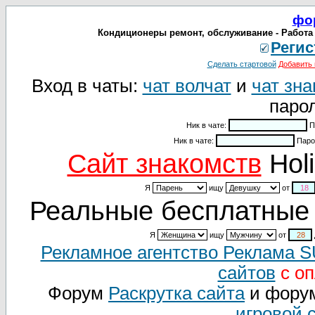
фо
Кондиционеры ремонт, обслуживание - Работа М
Регис
Сделать стартовой
Добавить 
Вход в чаты:
чат волчат
и
чат зна
парол
Ник в чате:
П
Ник в чате:
Паро
Cайт знакомств
Holi
Я
ищу
от
Реальные бесплатные 
Я
ищу
от
Рекламное агентство Реклама 
сайтов
с оп
Форум
Раскрутка сайта
и фору
игровой 