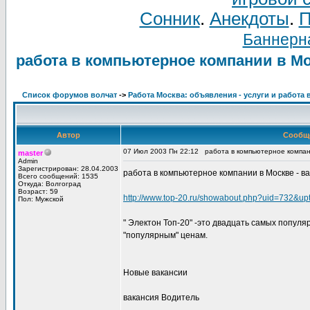
Сонник
.
Анекдоты
.
П
Баннерна
работа в компьютерное компании в Мо
Список форумов волчат
->
Работа Москва: объявления - услуги и работа 
Автор
Сообщ
07 Июл 2003 Пн 22:12
работа в компьютерное компан
master
Admin
Зарегистрирован: 28.04.2003
работа в компьютерное компании в Москве - в
Всего сообщений: 1535
Откуда: Волгоград
Возраст: 59
http://www.top-20.ru/showabout.php?uid=732&up
Пол: Мужской
" Электон Топ-20" -это двадцать самых попул
"популярным" ценам.
Новые вакансии
вакансия Водитель