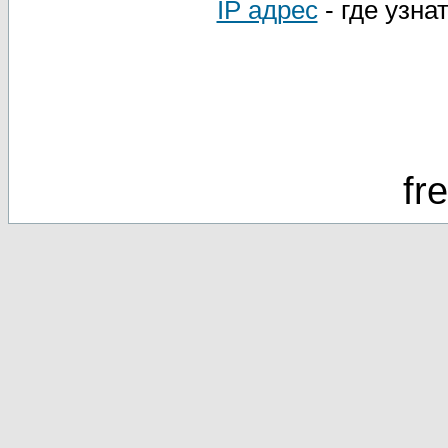
IP адрес
- где узна
fr