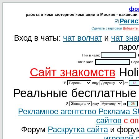
фо
работа в компьютерное компании в Москве - вакансии -
Регис
Сделать стартовой
Добавить 
Вход в чаты:
чат волчат
и
чат зна
парол
Ник в чате:
П
Ник в чате:
Паро
Cайт знакомств
Holi
Я
ищу
от
Реальные бесплатные 
Я
ищу
от
Рекламное агентство Реклама 
сайтов
с оп
Форум
Раскрутка сайта
и фору
игровой 