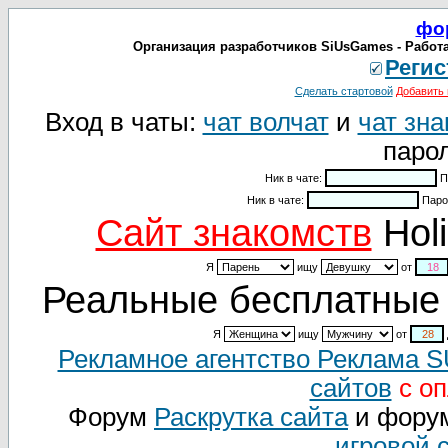
фо
Организация разработчиков SiUsGames - Работа 
Регис
Сделать стартовой
Добавить 
Вход в чаты:
чат волчат
и
чат зна
парол
Ник в чате:
П
Ник в чате:
Паро
Cайт знакомств
Holi
Я
ищу
от
Реальные бесплатные 
Я
ищу
от
Рекламное агентство Реклама 
сайтов
с оп
Форум
Раскрутка сайта
и фору
игровой 