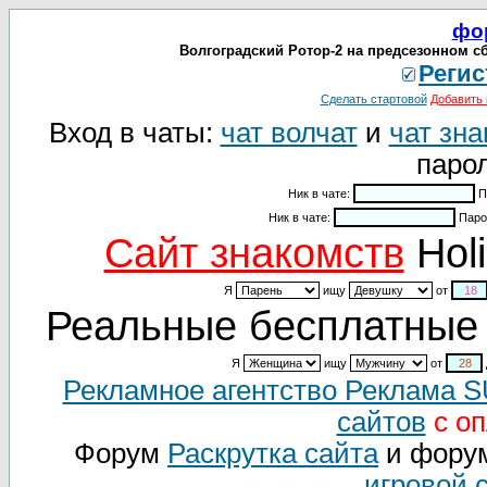
фо
Волгоградский Ротор-2 на предсезонном сб
Регис
Сделать стартовой
Добавить 
Вход в чаты:
чат волчат
и
чат зна
парол
Ник в чате:
П
Ник в чате:
Паро
Cайт знакомств
Holi
Я
ищу
от
Реальные бесплатные 
Я
ищу
от
Рекламное агентство Реклама 
сайтов
с оп
Форум
Раскрутка сайта
и фору
игровой 