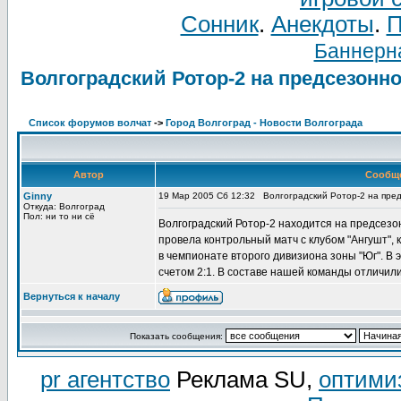
Сонник
.
Анекдоты
.
П
Баннерна
Волгоградский Ротор-2 на предсезонн
Список форумов волчат
->
Город Волгоград - Новости Волгограда
Автор
Сообщ
Ginny
19 Мар 2005 Сб 12:32
Волгоградский Ротор-2 на пре
Откуда: Волгоград
Пол: ни то ни сё
Волгоградский Ротор-2 находится на предсезо
провела контрольный матч с клубом "Ангушт", 
в чемпионате второго дивизиона зоны "Юг". В 
счетом 2:1. В составе нашей команды отличил
Вернуться к началу
Показать сообщения:
pr агентство
Реклама SU,
оптими