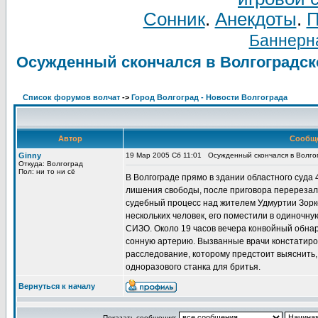
Сонник
.
Анекдоты
.
П
Баннерна
Осужденный скончался в Волгоградск
Список форумов волчат
->
Город Волгоград - Новости Волгограда
Автор
Сообщ
Ginny
19 Мар 2005 Сб 11:01
Осужденный скончался в Волго
Откуда: Волгоград
Пол: ни то ни сё
В Волгограде прямо в здании областного суда
лишения свободы, после приговора перерезал 
судебный процесс над жителем Удмуртии Зорк
нескольких человек, его поместили в одиночну
СИЗО. Около 19 часов вечера конвойный обнар
сонную артерию. Вызванные врачи констатиро
расследование, которому предстоит выяснить, 
одноразового станка для бритья.
Вернуться к началу
Показать сообщения: