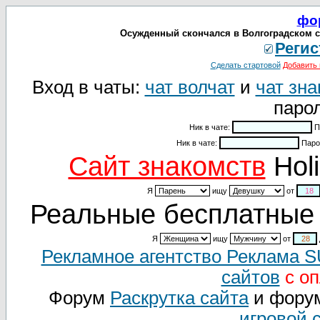
фо
Осужденный скончался в Волгоградском суд
Регис
Сделать стартовой
Добавить 
Вход в чаты:
чат волчат
и
чат зна
парол
Ник в чате:
П
Ник в чате:
Паро
Cайт знакомств
Holi
Я
ищу
от
Реальные бесплатные 
Я
ищу
от
Рекламное агентство Реклама 
сайтов
с оп
Форум
Раскрутка сайта
и фору
игровой 