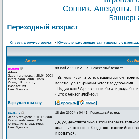
Сонник
.
Анекдоты
.
П
Баннерна
Переходный возраст
Список форумов волчат
->
Юмор, лучшие анекдоты, прикольные рассказ
Автор
Сообщ
09 Май 2003 Пт 21:36
Переходный возраст
master
Admin
Зарегистрирован: 28.04.2003
- Вы меня извините, но с вашим сыном творит
Всего сообщений: 1535
Откуда: Волгоград
перемену он с криками бегает за девочками...
Возраст: 59
- Подумаешь! А разве вы не бегали, когда бы
Пол: Мужской
- Это с бензопилой-то?!
Вернуться к началу
28 Дек 2006 Чт 04:41
Переходный возраст
Gaffrua
Зарегистрирован: 11.12.2006
Всего сообщений: 116
Да, уж, действительно в этом возрасте только 
Откуда: Нижневартовск
Пол: Мужской
знаешь, что от несоблюдения техники безопасн
и родиться.