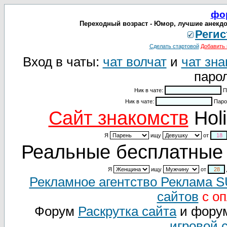
фо
Переходный возраст - Юмор, лучшие анекдо
Регис
Сделать стартовой
Добавить 
Вход в чаты:
чат волчат
и
чат зна
парол
Ник в чате:
П
Ник в чате:
Паро
Cайт знакомств
Holi
Я
ищу
от
Реальные бесплатные 
Я
ищу
от
Рекламное агентство Реклама 
сайтов
с оп
Форум
Раскрутка сайта
и фору
игровой 