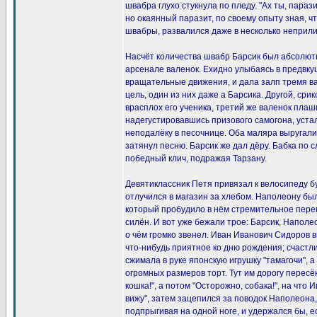
швабра глухо стукнула по пледу. "Ах ты, парази
но окаянный паразит, по своему опыту зная, чт
швабры, развалился даже в несколько неприли
Насчёт количества швабр Барсик был абсолютн
арсенале валенок. Ехидно улыбаясь в предвку
вращательные движения, и дала залп тремя ва
цель, один из них даже а Барсика. Другой, ср
врасплох его ученика, третий же валенок плаш
надегустировавшись призового самогона, уста
неподалёку в песочнице. Оба маляра выругали
затянул песню. Барсик же дал дёру. Бабка по 
победный клич, подражая Тарзану.
Девятиклассник Петя привязал к велосипеду бу
отлучился в магазин за хлебом. Наполеону был
который пробудило в нём стремительное пере
силён. И вот уже бежали трое: Барсик, Наполе
о чём громко звенел. Иван Иванович Сидоров в
что-нибудь приятное ко дню рождения; счастл
сжимала в руке японскую игрушку "тамагочи", 
огромных размеров торт. Тут им дорогу пересёк
кошка!", а потом "Осторожно, собака!", на что
вижу", затем зацепился за поводок Наполеона,
подпрыгивая на одной ноге, и удержался бы, е