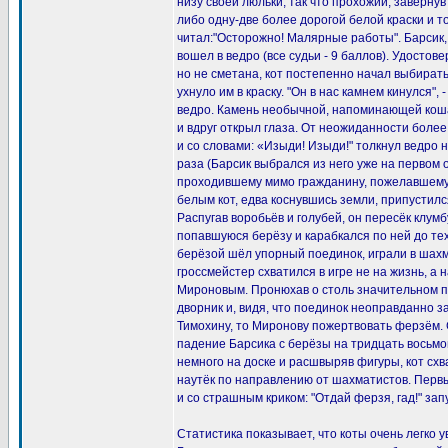
низу своей люльки, так что прохожий, завернув
либо одну-две более дорогой белой краски и то
читал:"Осторожно! Малярные работы". Барсик, 
вошел в ведро (все судьи - 9 баллов). Удостове
но не сметана, кот постепенно начал выбират
ухнуло им в краску. "Он в нас камнем кинулся",
ведро. Камень необычной, напоминающей коша
и вдруг открыл глаза. От неожиданности боле
и со словами: «Изыди! Изыди!" толкнул ведро 
раза (Барсик выбрался из него уже на первом 
проходившему мимо гражданину, пожелавшему
белым кот, едва коснувшись земли, припустилс
Распугав воробьёв и голубей, он пересёк клум
попавшуюся берёзу и карабкался по ней до тех 
берёзой шёл упорный поединок, играли в шах
гроссмейстер схватился в игре не на жизнь, а
Мироновым. Пронюхав о столь значительном п
дворник и, видя, что поединок неоправданно з
Тимохину, то Миронову пожертвовать ферзём. С
падение Барсика с берёзы на тридцать восьмо
немного на доске и расшвыряв фигуры, кот сх
наутёк по направлению от шахматистов. Первы
и со страшным криком: "Отдай ферзя, гад!" за
Статистика показывает, что коты очень легко 