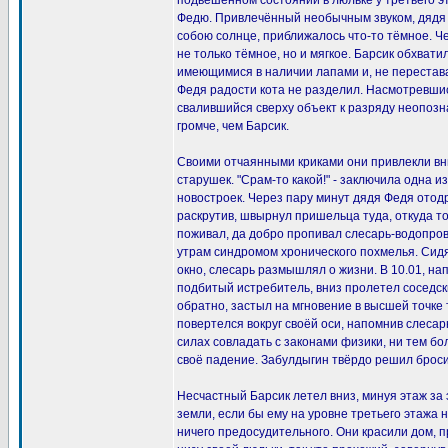
подвешенном состоянии в люльке у третьего 
Федю. Привлечённый необычным звуком, дядя 
собою солнце, приближалось что-то тёмное. Че
не только тёмное, но и мягкое. Барсик обхвати
имеющимися в наличии лапами и, не переставая
Федя радости кота не разделил. Насмотревши
свалившийся сверху объект к разряду неопоз
громче, чем Барсик.
Своими отчаянными криками они привлекли вн
старушек. "Срам-то какой!" - заключила одна из
новостроек. Через пару минут дядя Федя отод
раскрутив, швырнул пришельца туда, откуда то
поживал, да добро пропивал слесарь-водопро
утрам синдромом хронического похмелья. Сидя 
окно, слесарь размышлял о жизни. В 10.01, н
подбитый истребитель, вниз пролетел соседски
обратно, застыл на мгновение в высшей точке 
повертелся вокруг своёй оси, напомнив слесарю
силах совладать с законами физики, ни тем б
своё падение. Забулдыгин твёрдо решил броси
Несчастный Барсик летел вниз, минуя этаж за
земли, если бы ему на уровне третьего этажа
ничего предосудительного. Они красили дом, 