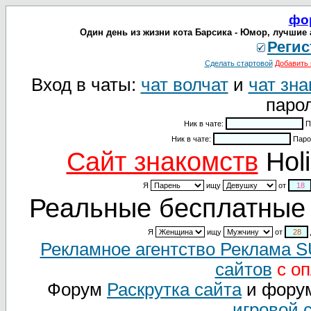
фо
Один день из жизни кота Барсика - Юмор, лучшие
Регис
Сделать стартовой
Добавить 
Вход в чаты:
чат волчат
и
чат зна
парол
Ник в чате:
П
Ник в чате:
Паро
Cайт знакомств
Holi
Я
ищу
от
Реальные бесплатные 
Я
ищу
от
Рекламное агентство Реклама 
сайтов
с оп
Форум
Раскрутка сайта
и фору
игровой 