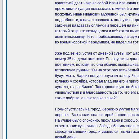
вражеский дзот накрыл собой Иван Иванович т
прохожим ситуация показалась комичной и они
поскольку Иван Иванович мужчиной был крупны
подробности, а начал раздавать оплеухи напра
закончил раздавать оплеухи и перешёл на пин
который открыто возмущался и всё хотел выясн
девятикласснику Пете, прибежавшему на шум 
во время короткой передышки, не видел ли тот 
Уже под вечер, устав от дневной суеты, кот Б
номер 35 на девятом этаже. Его впустили домой
почтением, потому что она обычно выпрашивал
всплеснула руками: "Он на этот раз весь белый
будут мыть, Барсик понуро опустил голову. Чер
коленях у хозяйки, которая гладила его и приг
думала, ты разбился". Так хорошо и уютно был
удовольствия и в благодарность за то, что его
такие добрые, а некоторые злые?"
Ночь спустилась на город, бережно укутав мя
деревья. Все спали, спал и герой нашего расс
На улице было спокойно, прохладно и хорошо, 
стрекотание кузнечиков. Звёзды безмолвно пе
сверху на спящий город и умилялся. Была тихая
новый день.