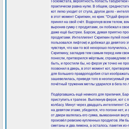
Госкомстата, вероятность попасть табуреткой с
практически равна нулю. В общем, среднестат
кот легко уходит от стула, другое дело - интел
в этот момент Скрипкин, но крик: "Отдай ферзя,
принял на свой счёт. Вздрогнув всем телом, в
выронив сумку с продуктами, он побежал к свое
даже ещё быстрее. Барсик, думая приятно пров
продуктами. Интеллигент Скрипкин пулей понёс
пользовался лифтом) и добежал до девятого эт
чувствуя, что как-то всё нехорошо получилось
Скрипкину, загладив тем самым перед ним свою 
понесли, притворился мёртвым, справедливо п
быть, и простили бы, но ферзя уж точно не пр
позвонил в дверь, в этот момент кот, притвор
для большего правдоподобия стал изображать 
зашевелилась, приведя того в неописуемый уж
почётный труженик метлы ударился в бега по 
Подёргавшись ещё немного для приличия, Бар
приступить к трапезе. Выплюнув ферзя, кот 
колбасу. Минут через двадцать интеллигент 
на девятом этаже, убедился, что погони нет, и
от двери валялась его сумка, вымазанная внут
произвёл ревизию купленных продуктов. Им бы
сметаны и два лимона, а осталось: пакетик из-