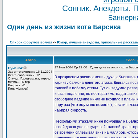
Сонник
.
Анекдоты
.
П
Баннерна
Один день из жизни кота Барсика
Список форумов волчат
->
Юмор, лучшие анекдоты, прикольные рассказ
Автор
Сообщ
17 Ноя 2004 Ср 22:00
Один день из жизни кота Барси
Пумёнок
Зарегистрирован: 16.11.2004
Всего сообщений: 12
В прекрасном расположении духа, объевшись с
Откуда: Город-сказка, город-
мечта... Питер
карнизу балкона девятого этажа. Двигаясь пос
Возраст: 41
головой в побелку стены. Тут он задумал разв
Пол: Женский
и стал медленно, но неотвратимо, падать вни
свободное падение никак не входило в планы к
пару раз (что ему мало помогло), закатил глаз
набирая скорость.
Несколькими этажами ниже покуривал на балк
своей давно уже не кудрявой головой траектор
от времени сплёвывая вниз на маляров, котор