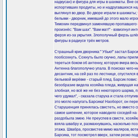
надкусан) и фигура для игры в шахматы. Вне се
испортивших продукты, но и надругавшихся на
выглянул во двор. Во дворе играли в шахматы
белыми - дворник, имевший до этого мало игро
Тимохин передвинул заменявшую пропавшего 
произнёс: "Вам шах". "Вам мат!" - взвизгнул и
ферзя из-за укрытия. Злополучный ферзь шлёп
фигуры в радиусе трёх метров.
Страшный крик дворника:" Убью!" застал Барси
пообсохнуть. Сохнуть было скучно, лапы прили
тереться боком об антенну, которую вчера вес
Антенна благополучно упала. В поисках чего-ни
десантник, на сей раз по лестнице, спустился 
бельевой верёвке - старый плед. Барсик повис 
безобразие видела хозяйка пледа, живущая на
злобная, но всё же не без некоторого шарма, 
чего удумал", - сказала старуха и стала отпуги
это могло напугать Барсика! Наоборот, он пере
Старушенция принялась свистеть, но вместо с
самое шипение, которое наводило соседей на 
раздобыла змею. Не преуспев в свисте, хозяйк
взяла швабру и, размахнувшись, насколько поз
этажа. Швабра, просвистев мимо маляров, вотк
Барсика, тот посмотрел вверх, затем резко по