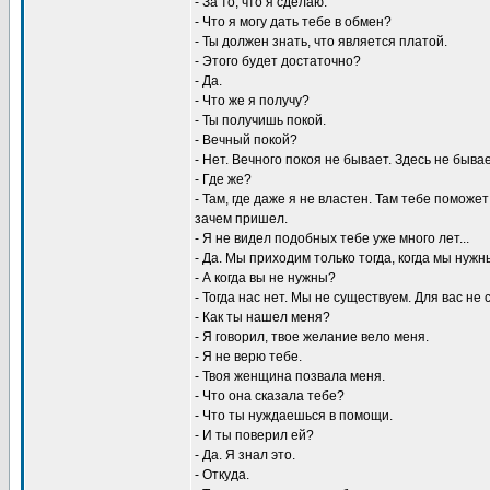
- За то, что я сделаю.
- Что я могу дать тебе в обмен?
- Ты должен знать, что является платой.
- Этого будет достаточно?
- Да.
- Что же я получу?
- Ты получишь покой.
- Вечный покой?
- Hет. Вечного покоя не бывает. Здесь не бывае
- Где же?
- Там, где даже я не властен. Там тебе поможет
зачем пришел.
- Я не видел подобных тебе уже много лет...
- Да. Мы приходим только тогда, когда мы нуж
- А когда вы не нужны?
- Тогда нас нет. Мы не существуем. Для вас не
- Как ты нашел меня?
- Я говорил, твое желание вело меня.
- Я не верю тебе.
- Твоя женщина позвала меня.
- Что она сказала тебе?
- Что ты нуждаешься в помощи.
- И ты поверил ей?
- Да. Я знал это.
- Откуда.