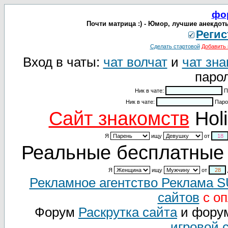
фо
Почти матрица :) - Юмор, лучшие анекдот
Регис
Сделать стартовой
Добавить 
Вход в чаты:
чат волчат
и
чат зна
парол
Ник в чате:
П
Ник в чате:
Паро
Cайт знакомств
Holi
Я
ищу
от
Реальные бесплатные 
Я
ищу
от
Рекламное агентство Реклама 
сайтов
с оп
Форум
Раскрутка сайта
и фору
игровой 