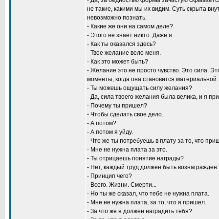
- Да, за бедностью формы зачастую скрываетс
не такие, какими мы их видим. Суть скрыта вн
невозможно познать.
- Какие же они на самом деле?
- Этого не знает никто. Даже я.
- Как ты оказался здесь?
- Твое желание вело меня.
- Как это может быть?
- Желание это не просто чувство. Это сила. 
моменты, когда она становится материальной.
- Ты можешь ощущать силу желания?
- Да, сила твоего желания была велика, и я пр
- Почему ты пришел?
- Чтобы сделать свое дело.
- А потом?
- А потом я уйду.
- Что же ты потребуешь в плату за то, что при
- Мне не нужна плата за это.
- Ты отрицаешь понятие награды?
- Hет, каждый труд должен быть вознагражден
- Принцип чего?
- Всего. Жизни. Смерти...
- Hо ты же сказал, что тебе не нужна плата.
- Мне не нужна плата, за то, что я пришел.
- За что же я должен наградить тебя?