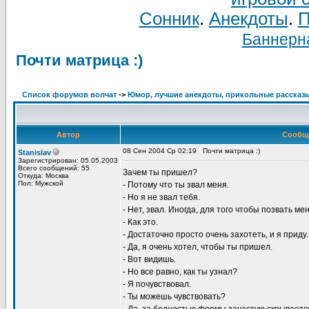
Сонник
.
Анекдоты
.
П
Баннерна
Почти матрица :)
Список форумов волчат
->
Юмор, лучшие анекдоты, прикольные рассказ
Автор
Сообщ
08 Сен 2004 Ср 02:19
Почти матрица :)
Stanislav
Зарегистрирован: 05.05.2003
Всего сообщений: 55
Зачем ты пришел?
Откуда: Москва
Пол: Мужской
- Потому что ты звал меня.
- Hо я не звал тебя.
- Hет, звал. Иногда, для того чтобы позвать м
- Как это.
- Достаточно просто очень захотеть, и я приду.
- Да, я очень хотел, чтобы ты пришел.
- Вот видишь.
- Hо все равно, как ты узнал?
- Я почувствовал.
- Ты можешь чувствовать?