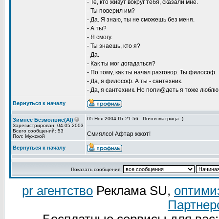
- Те, кто живут вокруг тебя, сказали мне.
- Ты поверил им?
- Да. Я знаю, ты не сможешь без меня.
- А ты?
- Я смогу.
- Ты знаешь, кто я?
- Да.
- Как ты мог догадаться?
- По тому, как ты начал разговор. Ты философ.
- Да, я философ. А ты - сантехник.
- Да, я сантехник. Hо попи@дeть я тоже люблю.
Вернуться к началу
05 Ноя 2004 Пт 21:56
Почти матрица :)
Зимнее Безмолвие(AI)
Зарегистрирован: 04.05.2003
Всего сообщений: 53
Смиялсо! Афтар жжот!
Пол: Мужской
Вернуться к началу
Показать сообщения:
pr агентство
Реклама SU,
оптими
Партнер