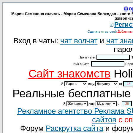
фо
Мария Семенова скачать - Мария Семенова Волкодав - книги М
живопись
Регис
Сделать стартовой
Добавить 
Вход в чаты:
чат волчат
и
чат зна
парол
Ник в чате:
П
Ник в чате:
Паро
Cайт знакомств
Holi
Я
ищу
от
Реальные бесплатные 
Я
ищу
от
Рекламное агентство Реклама 
сайтов
с оп
Форум
Раскрутка сайта
и фору