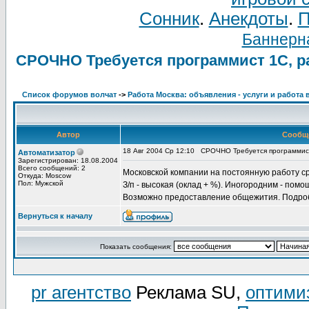
Сонник
.
Анекдоты
.
П
Баннерна
СРОЧНО Требуется программист 1С, ра
Список форумов волчат
->
Работа Москва: объявления - услуги и работа 
Автор
Сообщ
18 Авг 2004 Ср 12:10
СРОЧНО Требуется программист 
Автоматизатор
Зарегистрирован: 18.08.2004
Всего сообщений: 2
Московской компании на постоянную работу с
Откуда: Moscow
Пол: Мужской
З/п - высокая (оклад + %). Иногородним - помо
Возможно предоставление общежития. Подро
Вернуться к началу
Показать сообщения:
pr агентство
Реклама SU,
оптими