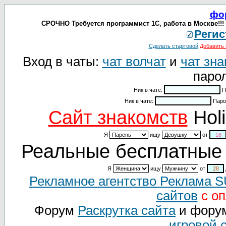
фо
СРОЧНО Требуется программист 1С, работа в Москве!!! 
Регис
Сделать стартовой
Добавить 
Вход в чаты:
чат волчат
и
чат зна
парол
Ник в чате:
П
Ник в чате:
Паро
Cайт знакомств
Holi
Я
ищу
от
Реальные бесплатные 
Я
ищу
от
Рекламное агентство Реклама 
сайтов
с оп
Форум
Раскрутка сайта
и фору
игровой 