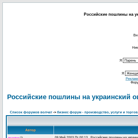
Российские пошлины на ук
Вх
Ник
Я
Я
Реклам
Фор
Российские пошлины на украинский о
Список форумов волчат
->
бизнес форум - производство, услуги и торго
Автор
09 Май 2003 Пт 00:13
Российские пошлины на украин