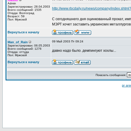
master
Admin
Зарегистрирован: 28.04.2003
http://www.rbcdaily.ru/news/company/index.shtm
Всего сообщений: 1535
Откуда: Волгоград
Возраст: 59
С сегодняшнего дня оцинкованный прокат, имп
Пол: Мужской
МЭРТ хочет заставить украинских металлургов
Вернуться к началу
09 Май 2003 Пт 09:24
Man_of_Rain
Зарегистрирован: 06.05.2003
Всего сообщений: 1276
давно надо было. демпингуют хохлы...
Откуда: оттуда
Пол: Мужской
Вернуться к началу
Показать сообщения:
pr аге