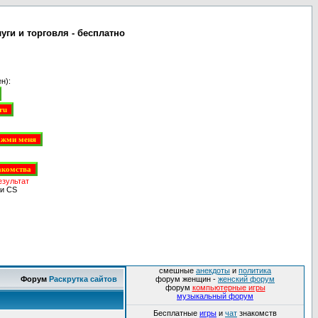
ги и торговля - бесплатно
н):
езультат
и CS
смешные
анекдоты
и
политика
Форум
Раскрутка сайтов
форум женщин -
женский форум
форум
компьютерные игры
музыкальный форум
Бесплатные
игры
и
чат
знакомств