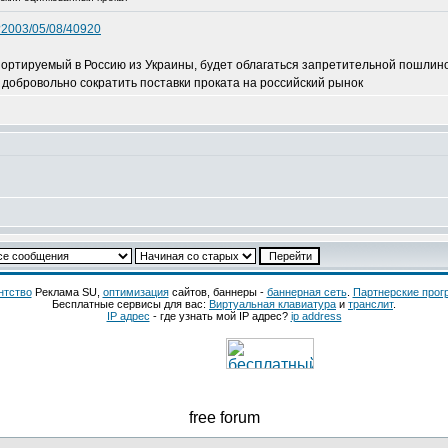
l?2003/05/08/40920
ортируемый в Россию из Украины, будет облагаться запретительной пошлино
 добровольно сократить поставки проката на российский рынок
нтство
Реклама SU,
оптимизация
сайтов, баннеры -
баннерная сеть
.
Партнерские про
Бесплатные сервисы для вас:
Виртуальная клавиатура
и
транслит
.
IP адрес
- где узнать мой IP адрес?
ip address
free forum