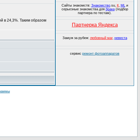
Сайты знакомств:
Знакомство
.su,
К
,
ML
и
серьезные знакомства для
брака
(подбор
партнера по тестам).
й в 24,3%. Таким образом
Партнерка Яндекса
Замуж за рубеж:
любовный маг
,
невеста
сервис
ремонт фотоаппаратов
граммы