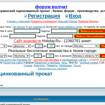
форум волчат
раинский оцинкованный прокат - бизнес форум - производство, услу
Регистрация
Вход
Сделать стартовой
Добавить в избранное
Николай Попков
Правила форума
од в чаты:
чат волчат
и
чат знакомств
(если нет
регистрации в чатах
, то пароль не нуже
Ник в чате:
Пароль:
 в чате:
Пароль:
Cайт знакомств
Holiday.Ru - 12360781 анкет:
ищу
от
до
лет, из города
Реальные бесплатные знакомства в твоем городе:
ищу
от
до
лет, в регионе
ное агентство Реклама SU
-
контекстная реклама
и
продвижение сайтов
с оплатой за р
ум
Раскрутка сайта
и форум
Маркетинг и реклама
.
Чаты
. Shot.Su -
игровой сервер
CSS 
Сонник
.
Анекдоты
.
Приметы
.
Aфоризмы
.
Тосты
.
Баннерная сеть ClickHere
цинкованный прокат
вля
Сообщение
ский оцинкованный прокат