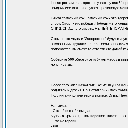
Новая рекламная акция: покупаете у нас 54 пре
придачу бесплатно получаете резиновую жен
Пейте томатный сок. Томатный сок - это здоров
спорт. Спорт - это победы. Победы - это жен
СПИД. СПИД - это смерть. НЕ ПЕЙТЕ ТОМАТН
Отныне все модели "Запорожцев" будут выпуск
выхлопными трубами. Теперь, если ваш люби
поломается, вы сможете отвезти его домой как 
Соберите 500 оберток от кубиков Maggу и выи
лечение язвы!
После того как я начал пить, от меня ушла жен
родители и друзья. Hо я стал принимать табл
Поллинга - и ко мне вернулись все: Элвис Прес
Hа таможне:
- Откройте свой чемодан!
Мужик открывает, а там порошок! Таможенник п
- Это же героин!
- Да!