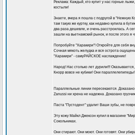
Реклама: Каждый, кто купит у нас горные лыжи
костыли!
Знаете, вчера я пошла с подругой в "Нежную К
там такую же куртку, как недавно купила в бутик
два раза дешевле, и очень расстроилась. А се
зашли на вьетнамский рынок, и после этого я ч
Попробуйте "Харакири"! Откройте для себя вн
Сочная мякоть желудка и вся острота ощущен
"Харакири" - самуРАЙСКОЕ наслаждение!
Народ! Нас столько лет дурили!!! Оказывается
Кнорр вовсе не кубики! Они параллелепипеды!!
Параллельные линии пересекаются. Доказано 
Zanussi ни хрена не надежна. Доказано грузч
Паста "Пустодент" удалит Ваши зубы, не повр
Эту кожу Майкл Джексон купил в магазине "Мир
Сокольниках.
Они стиpают. Они моют. Они готовят. Они yбиpа