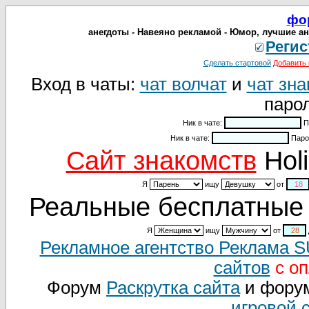
фо
анегдоты - Навеяно рекламой - Юмор, лучшие а
Регис
Сделать стартовой
Добавить 
Вход в чаты:
чат волчат
и
чат зна
парол
Ник в чате:
П
Ник в чате:
Паро
Cайт знакомств
Holi
Я
ищу
от
Реальные бесплатные 
Я
ищу
от
Рекламное агентство Реклама 
сайтов
с оп
Форум
Раскрутка сайта
и фору
игровой 