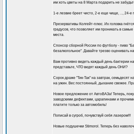
им хоть цветы на 8 Маpта подаpить не забyдьт
1-е лезвие бреет чисто, 2-е еще чище, ..., 24-е
Презервативы Колгейт-плюс. Их головка гнётся
градусов, что позволяет им проникать в самы
места.
Спонсор сборной России по футболу - пиво "Б
безалкогольное". Давайте трезво оценивать 
Вам пpотивно видеть каждый день бактеpии на
пpедставьте, ЧТО видят каждый день ОHИ?
Сорок драже "Тик-Так" на завтрак, семьдесят н
на ужин. Вес постоянный, дыхание свежее. Пр
Новое предложение от АвтоВАЗа! Теперь, пок
заводскими дефектами, царапинами и прочими
платите только за автомобиль!
Пописай в сугроб, почувствуй себя лазером!!!
Новые подушечки Stimorol. Теперь без наволоч