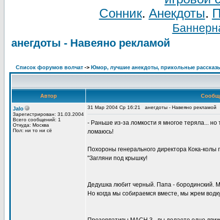
Сонник
.
Анекдоты
.
П
Баннерна
анегдоты - Навеяно рекламой
Список форумов волчат
->
Юмор, лучшие анекдоты, прикольные рассказ
Автор
Сообщ
31 Мар 2004 Ср 16:21
анегдоты - Навеяно рекламой
Jalo
Зарегистрирован: 31.03.2004
Всего сообщений: 1
- Раньше из-за ломкости я многое теряла... но 
Откуда: Москва
Пол: ни то ни сё
ломаюсь!
Похороны генерального директора Кока-колы 
"Загляни под крышку!
Дедушка любит черный. Папа - бородинский. М
Но когда мы собираемся вместе, мы жрем водку