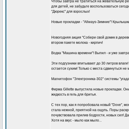
Чтобы завтра не тратиться на жевательную ре
для детей, не забудьте воспользоваться сегод
"Дюрекс" для взрослых!
Новые прокладки - "Аllwауs-Зимние"! Крылышки
Новогодняя акция "Собери свой домик в деревн
втором пакете молока - кирпич!
Водка "Машина времени"! Выпил - и уже завтра
Эти подгузники впитывают до 30 литров влаги!
остается сухим! Только с места сдвинуться не 
Магнитофон "Электроника-302" системы "угад
Фирма Gillettе выпустила новые прокладки. О
жидкость в гель для бритья.
С тех пор, как я попробовала новый "Dove", м
стала нежной, приятной на ощупь. Поры раскр
почувствовала прилив бодрости, новых сил! Д
Хотя на вкус - мыло как мыло...