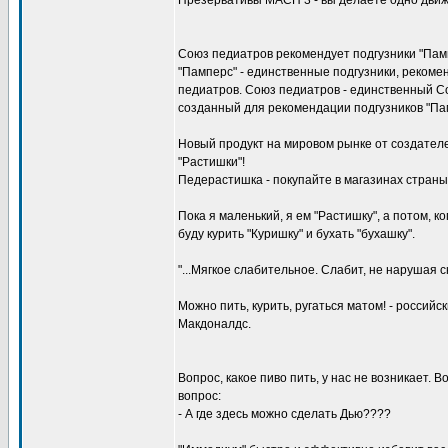
Презервативы MACH 3 - вы делаете одно движ
Союз педиатров рекомендует подгузники "Пам
"Памперс" - единственные подгузники, реком
педиатров. Союз педиатров - единственный С
созданный для рекомендации подгузников "Па
Hовый продукт на мировом рынке от создателе
"Растишки"!
Педерастишка - покупайте в магазинах страны
Пока я маленький, я ем "Растишку", а потом, ко
буду курить "Куришку" и бухать "бухашку".
"...Мягкое слабительное. Слабит, не нарушая с
Можно пить, курить, ругаться матом! - российс
Макдоналдс.
Вопрос, какое пиво пить, у нас не возникает. В
вопрос:
- А где здесь можно сделать Дью????