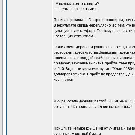
- А почему желтого цвета?
- Теперь - БАHАHОВЫЙ!!!
Певица в рекламе: - Гастроли, концерты, ночны
В результате спишь нерегулярно и с тем, кто п
чувствуешь дискомфорт. Поэтому презерватив
настоящим открытием...
...Они любят дорогие игрушки, они посещают 
рестораны, здесь чувства фальшивы, здесь ка
гением слова и каждый озабочен лишь своим и
придурок, захочешь выпить Спрайта, тебе при
собой. Ведь там где можно купить "Клико" 1864
долларов бутылка, Спрайт не продается. Да и 
хрен нужен.
Я обработала дуршлаг пастой BLEND-A-MED.
результат! За полгода ни одной новой дырки!
Пришлите четыре крышечки от унитаза и вы 
рулончик туалетной бумаги