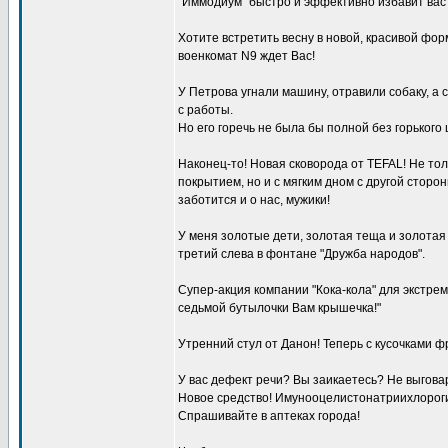
"Иммодиум" быстро и эффективно избавит вас 
Хотите встретить весну в новой, красивой фо
военкомат N9 ждет Вас!
У Петрова угнали машину, отравили собаку, а 
с работы.
Но его горечь не была бы полной без горького 
Наконец-то! Новая сковорода от TEFAL! Не то
покрытием, но и с мягким дном с другой сторо
заботится и о нас, мужики!
У меня золотые дети, золотая теща и золотая 
третий слева в фонтане "Дружба народов".
Супер-акция компании "Кока-кола" для экстре
седьмой бутылочки Вам крышечка!"
Утренний стул от Данон! Теперь с кусочками ф
У вас дефект речи? Вы заикаетесь? Не выгова
Новое средство! Имунооцелистонатриихлорог
Спрашивайте в аптеках города!