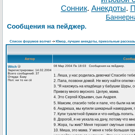
Сонник
.
Анекдоты
.
П
Баннерна
Сообщения на пейджер.
Список форумов волчат
->
Юмор, лучшие анекдоты, прикольные рассказ
Автор
Сообщ
08 Мар 2004 Пн 18:03
Сообщения на пейджер.
Witch
Зарегистрирован: 14.02.2004
Всего сообщений: 37
1. Леша, у нас родилась девочка! Спасибо теб
Откуда: Баку
Пол: ни то ни сё
2. Папа, позвони домой. Не могу найти опилки 
3. "Я нахожусь на кладбище у бабушки Шуры, с
Привезу много вкусного. Целую, мама.
4. Это Сергей Юрьевич, сын Андрея.
5. Максим, спасибо тебе и папе, что были на 
6. Андрюша, мы купили шикарный намордник, 
7. Купи туалетной бумаги и что-нибудь попить.
8. Дорогой, я не уехала на дачу, потому что мн
9. Жора, ты жив? Меня терзают смутные сомн
10. Миша, это мама. У меня к тебе большая пр