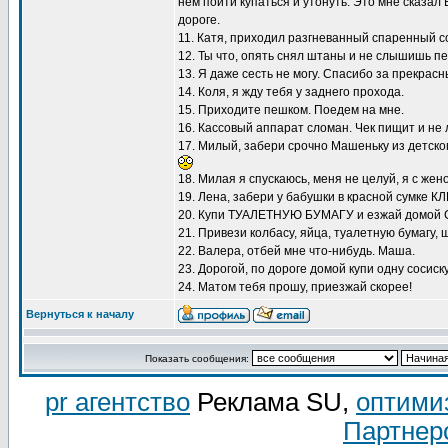
нем пойти купаться и утонуть. Это мне сказал
дороге.
11. Катя, приходил разгневанный спаренный 
12. Ты что, опять снял штаны и не слышишь п
13. Я даже сесть не могу. Спасибо за прекрасн
14. Коля, я жду тебя у заднего прохода.
15. Приходите пешком. Поедем на мне.
16. Кассовый аппарат сломан. Чек пищит и не 
17. Милый, забери срочно Машеньку из детско
18. Милая я спускаюсь, меня не целуй, я с жен
19. Лена, забери у бабушки в красной сумк
20. Купи ТУАЛЕТНУЮ БУМАГУ и езжай домой С
21. Привези колбасу, яйца, туалетную бумагу, 
22. Валера, отбей мне что-нибудь. Маша.
23. Дорогой, по дороге домой купи одну сосиску
24. Матом тебя прошу, приезжай скорее!
Вернуться к началу
Показать сообщения:
pr агентство
Реклама SU,
оптими
Партнер