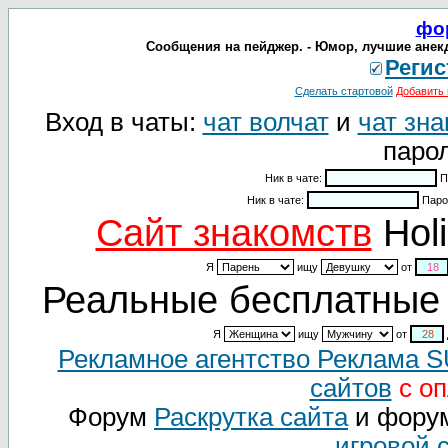
фо
Сообщения на пейджер. - Юмор, лучшие анек
Регис
Сделать стартовой
Добавить 
Вход в чаты:
чат волчат
и
чат зна
парол
Ник в чате:
П
Ник в чате:
Паро
Cайт знакомств
Holi
Я
ищу
от
Реальные бесплатные 
Я
ищу
от
Рекламное агентство Реклама 
сайтов
с оп
Форум
Раскрутка сайта
и фору
игровой 