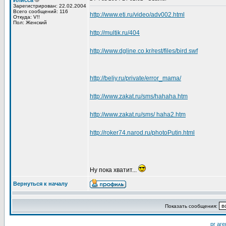
Илисса
Зарегистрирован: 22.02.2004
Всего сообщений: 116
http://www.eti.ru/video/adv002.html
Откуда: V!!
Пол: Женский
http://multik.ru/404
http://www.dgline.co.kr/rest/files/bird.swf
http://beliy.ru/private/error_mama/
http://www.zakat.ru/sms/hahaha.htm
http://www.zakat.ru/sms/ haha2.htm
http://roker74.narod.ru/photoPutin.html
Ну пока хватит...
Вернуться к началу
Показать сообщения:
pr аге