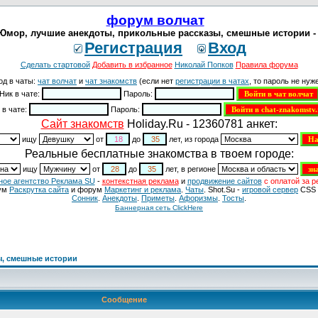
форум волчат
Юмор, лучшие анекдоты, прикольные рассказы, смешные истории -
Регистрация
Вход
Сделать стартовой
Добавить в избранное
Николай Попков
Правила форума
од в чаты:
чат волчат
и
чат знакомств
(если нет
регистрации в чатах
, то пароль не нуже
Ник в чате:
Пароль:
 в чате:
Пароль:
Cайт знакомств
Holiday.Ru - 12360781 анкет:
ищу
от
до
лет, из города
Реальные бесплатные знакомства в твоем городе:
ищу
от
до
лет, в регионе
ное агентство Реклама SU
-
контекстная реклама
и
продвижение сайтов
с оплатой за р
ум
Раскрутка сайта
и форум
Маркетинг и реклама
.
Чаты
. Shot.Su -
игровой сервер
CSS 
Сонник
.
Анекдоты
.
Приметы
.
Aфоризмы
.
Тосты
.
Баннерная сеть ClickHere
ы, смешные истории
Сообщение