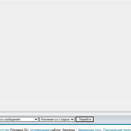
нтство
Реклама SU,
оптимизация
сайтов, баннеры -
баннерная сеть
.
Партнерские про