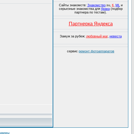
Сайты знакомств:
Знакомство
.su,
К
,
ML
и
серьезные знакомства для
брака
(подбор
партнера по тестам).
Партнерка Яндекса
Замуж за рубеж:
любовный маг
,
невеста
сервис
ремонт фотоаппаратов
граммы