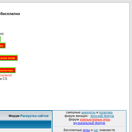
 бесплатно
н):
езультат
и CS
смешные
анекдоты
и
политика
Форум
Раскрутка сайтов
форум женщин -
женский форум
форум
компьютерные игры
музыкальный форум
Бесплатные
игры
и
чат
знакомств