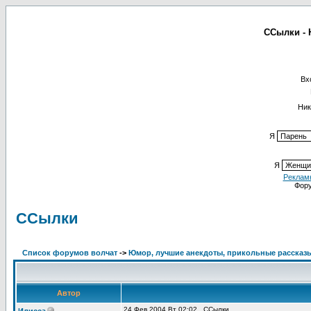
ССылки - 
Вх
Ник
Я
Я
Реклам
Фор
ССылки
Список форумов волчат
->
Юмор, лучшие анекдоты, прикольные рассказ
Автор
24 Фев 2004 Вт 02:02
ССылки