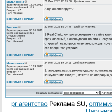
21 Июн 2025 Сб 05:38
Двойная пластика
Мельпомена
Зарегистрирован: 18.09.2012
Всего сообщений: 123
А где он оперирует?
Возраст: 47
Пол: Женский
Вернуться к началу
22 Июн 2025 Вс 04:46
Двойная пластика
Россита
Зарегистрирован: 30.06.2011
Всего сообщений: 201
В Real Clinic, контакты смотрите на сайте кли
Откуда: Москва
Возраст: 45
врач классный, я очень довольна, что к нему 
Пол: Женский
открытый, на вопросы отвечает, консультируе
сто процентов устроил.
Вернуться к началу
24 Июн 2025 Вт 05:11
Двойная пластика
Мельпомена
Зарегистрирован: 18.09.2012
Всего сообщений: 123
Благодарна вам за рекомендацию, почитала пр
Возраст: 47
Пол: Женский
консультацию сходить, может и на операцию д
Вернуться к началу
Показать сообщения:
pr агентство
Реклама SU,
оптими
Партнер