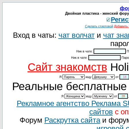
фо
Двойная пластика - женский фору
Регис
Сделать стартовой
Добавить 
Вход в чаты:
чат волчат
и
чат зна
парол
Ник в чате:
П
Ник в чате:
Паро
Cайт знакомств
Holi
Я
ищу
от
Реальные бесплатные 
Я
ищу
от
Рекламное агентство Реклама 
сайтов
с оп
Форум
Раскрутка сайта
и фору
игровой 