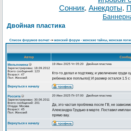
Сонник
.
Анекдоты
.
П
Баннерна
Двойная пластика
Список форумов волчат
->
женский форум - женские тайны, женская логи
Автор
Сообщ
19 Июн 2025 Чт 05:20
Двойная пластика
Мельпомена
Зарегистрирован: 18.09.2012
Всего сообщений: 123
Кто-то делал и подтяжку, и увеличение груди 
Возраст: 47
Пол: Женский
ребенка все поплыло(( И размер остался 1.5 с
Вернуться к началу
20 Июн 2025 Пт 07:00
Двойная пластика
Россита
Зарегистрирован: 30.06.2011
Всего сообщений: 201
Да, это частая проблема после ГВ, не зависим
Откуда: Москва
Возраст: 45
Александра Грудько в марте. Поставил имплан
Пол: Женский
прямо вау.
Вернуться к началу