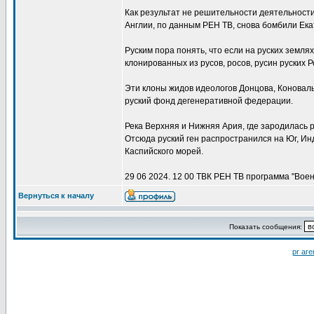
Как результат не решительности деятельност
Англии, по данным РЕН ТВ, снова бомбили Ека
Руским пора понять, что если на руских земля
клонированных из русов, росов, русин руских 
Эти клоны жидов идеологов Донцова, Коноваль
руский фонд дегенеративной федерации.
Река Верхняя и Нижняя Ария, где зародилась р
Отсюда руский ген распространился на Юг, Инд
Каспийского морей.
29 06 2024. 12 00 ТВК РЕН ТВ программа "Вое
Вернуться к началу
Показать сообщения:
pr аге