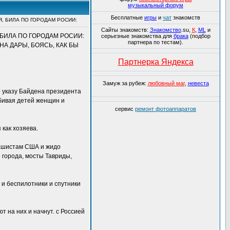
музыкальный форум
Бесплатные
игры
и
чат
знакомств
Я, БИЛА ПО ГОРОДАМ РОСИИ:
Сайты знакомств:
Знакомство
.su,
К
,
ML
и
, БИЛА ПО ГОРОДАМ РОСИИ:
серьезные знакомства для
брака
(подбор
партнера по тестам).
НА ДАРЫ, БОЯСЬ, КАК БЫ
Партнерка Яндекса
Замуж за рубеж:
любовный маг
,
невеста
 указу Байдена президента
убивая детей женщин и
сервис
ремонт фотоаппаратов
как хозяева.
фашистам США и жидо
 города, мосты Тавриды,
ы и беспилотники и спутники
 на них и начнут. с Россией