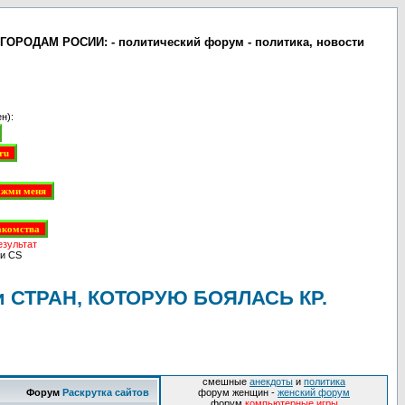
ОРОДАМ РОСИИ: - политический форум - политика, новости
н):
езультат
и CS
и СТРАН, КОТОРУЮ БОЯЛАСЬ КР.
смешные
анекдоты
и
политика
Форум
Раскрутка сайтов
форум женщин -
женский форум
форум
компьютерные игры