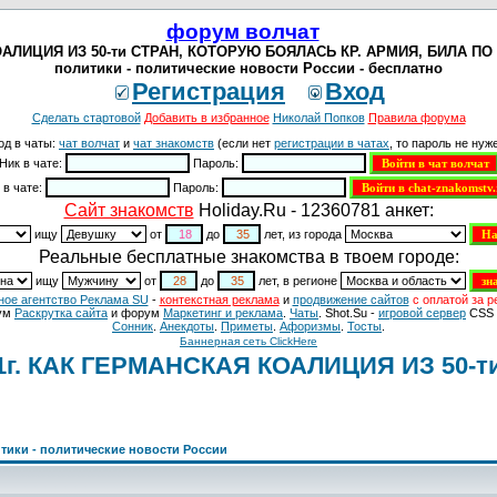
форум волчат
ЛИЦИЯ ИЗ 50-ти СТРАН, КОТОРУЮ БОЯЛАСЬ КР. АРМИЯ, БИЛА ПО Г
политики - политические новости России - бесплатно
Регистрация
Вход
Сделать стартовой
Добавить в избранное
Николай Попков
Правила форума
од в чаты:
чат волчат
и
чат знакомств
(если нет
регистрации в чатах
, то пароль не нуже
Ник в чате:
Пароль:
 в чате:
Пароль:
Cайт знакомств
Holiday.Ru - 12360781 анкет:
ищу
от
до
лет, из города
Реальные бесплатные знакомства в твоем городе:
ищу
от
до
лет, в регионе
ное агентство Реклама SU
-
контекстная реклама
и
продвижение сайтов
с оплатой за р
ум
Раскрутка сайта
и форум
Маркетинг и реклама
.
Чаты
. Shot.Su -
игровой сервер
CSS 
Сонник
.
Анекдоты
.
Приметы
.
Aфоризмы
.
Тосты
.
Баннерная сеть ClickHere
г. КАК ГЕРМАНСКАЯ КОАЛИЦИЯ ИЗ 50-т
тики - политические новости России