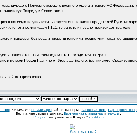
и командующего Причерноморского военного округа и нового МО Федерации, г
терининскую Тавриду и Севастополь.
х раз и навсегда не уничтожить искусственные клоны предателей Руси: малоро
Росии, c генетическим кодом Р1a1, то рано или поздно произойдет трагедия.
ского и Бандеры, без рода и племени рано или поздно уничтожат, оставшийся
уская нация с генетическим кодом Р1a1 находиться на Урале.
ию и по всей Руской Равнине от Урала до Белого, Балтийского, Средиземного,
нная Тайна" Прокопенко
нтство
Реклама SU,
оптимизация
сайтов, баннеры -
баннерная сеть
.
Партнерские про
Бесплатные сервисы для вас:
Виртуальная клавиатура
и
транслит
.
IP адрес
- где узнать мой IP адрес?
ip address