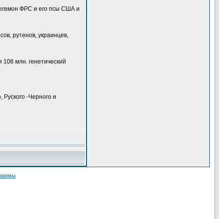
егемон ФРС и его псы США и
сов, рутенов, украинцев,
 106 млн. генетический
 Руского -Черного и
граммы