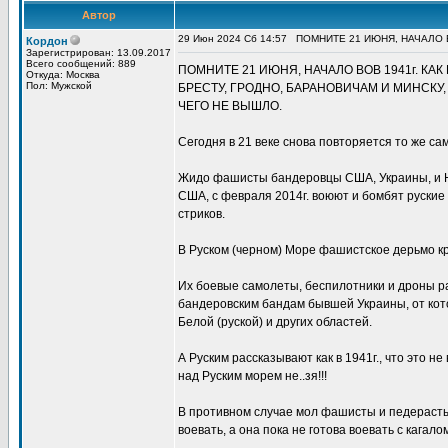
Автор
29 Июн 2024 Сб 14:57
ПОМНИТЕ 21 ИЮНЯ, НАЧАЛО В
Кордон
Зарегистрирован: 13.09.2017
Всего сообщений: 889
ПОМНИТЕ 21 ИЮНЯ, НАЧАЛО ВОВ 1941г. КА
Откуда: Москва
Пол: Мужской
БРЕСТУ, ГРОДНО, БАРАНОВИЧАМ И МИНСКУ,
ЧЕГО НЕ ВЫШЛО.
Сегодня в 21 веке снова повторяется то же са
Жидо фашисты бандеровцы США, Украины, и Н
США, с февраля 2014г. воюют и бомбят руские 
стриков.
В Руском (черном) Море фашистское дерьмо кр
Их боевые самолеты, беспилотники и дроны р
бандеровским бандам бывшей Украины, от котор
Белой (руской) и других областей.
А Руским рассказывают как в 1941г., что это н
над Руским морем не..зя!!!
В противном случае мол фашисты и педерасты 
воевать, а она пока не готова воевать с кага