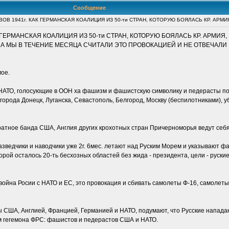
Сообщение
ОВ 1941г. КАК ГЕРМАНСКАЯ КОАЛИЦИЯ ИЗ 50-ти СТРАН, КОТОРУЮ БОЯЛАСЬ КР. АРМИ
К ГЕРМАНСКАЯ КОАЛИЦИЯ ИЗ 50-ти СТРАН, КОТОРУЮ БОЯЛАСЬ КР. АРМИЯ
 А МЫ В ТЕЧЕНИЕ МЕСЯЦА СЧИТАЛИ ЭТО ПРОВОКАЦИЕЙ И НЕ ОТВЕЧАЛИ 
мое.
АТО, голосующие в ООН ха фашизм и фашистскую символику и педерасты по
города Донецк, Луганска, Севастополь, Белгород, Москву (беспилотниками), 
атное банда США, Англия других крохотных стран Причерноморья ведут себя 
азведчики и наводчики уже 2г. 6мес. летают над Руским Морем и указывают 
ой осталось 20-ть бесхозных областей без жида - президента, цели - руские
е война Росии с НАТО и ЕС, это провокация и сбивать самолеты Ф-16, самолет
США, Англией, Францией, Германией и НАТО, подумают, что Русские нападают
лом гегемона ФРС: фашистов и педерастов США и НАТО.