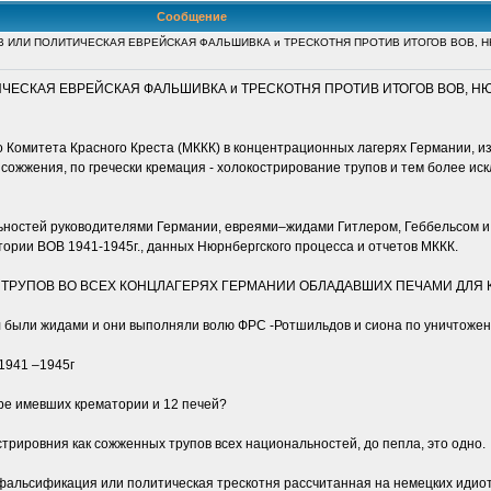
Сообщение
 ИЛИ ПОЛИТИЧЕСКАЯ ЕВРЕЙСКАЯ ФАЛЬШИВКА и ТРЕСКОТНЯ ПРОТИВ ИТОГОВ ВОВ, 
ЧЕСКАЯ ЕВРЕЙСКАЯ ФАЛЬШИВКА и ТРЕСКОТНЯ ПРОТИВ ИТОГОВ ВОВ, 
омитета Красного Креста (МККК) в концентрационных лагерях Германии, изд
о сожжения, по гречески кремация - холокострирование трупов и тем более ис
ностей руководителями Германии, евреями–жидами Гитлером, Геббельсом и и
стории ВОВ 1941-1945г., данных Нюрнбергского процесса и отчетов МККК.
ТРУПОВ ВО ВСЕХ КОНЦЛАГЕРЯХ ГЕРМАНИИ ОБЛАДАВШИХ ПЕЧАМИ ДЛЯ 
ал были жидами и они выполняли волю ФРС -Ротшильдов и сиона по уничтожен
1941 –1945г
ере имевших крематории и 12 печей?
трировния как сожженных трупов всех национальностей, до пепла, это одно.
я фальсификация или политическая трескотня рассчитанная на немецких идио