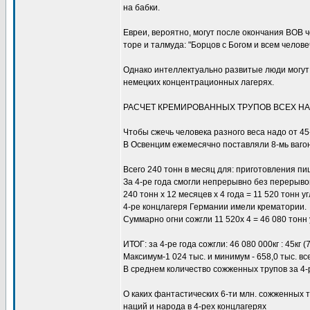
на бабки.
Евреи, вероятно, могут после окончания ВОВ ч
торе и талмуда: "Борцов с Богом и всем челов
Однако интеллектуально развитые люди могут
немецких концентрационных лагерях.
РАСЧЕТ КРЕМИРОВАННЫХ ТРУПОВ ВСЕХ Н
Чтобы сжечь человека разного веса надо от 45- 
В Освенцим ежемесячно поставляли 8-мь вагоно
Всего 240 тонн в месяц для: приготовления пи
За 4-ре года смогли непрерывно без перерыво
240 тонн х 12 месяцев х 4 года = 11 520 тонн угл
4-ре концлагеря Германии имели крематории.
Суммарно огни сожгли 11 520х 4 = 46 080 тонн у
ИТОГ: за 4-ре года сожгли: 46 080 000кг : 45кг (7
Максимум-1 024 тыс. и минимум - 658,0 тыс. вс
В среднем количество сожженных трупов за 4-ре
О каких фантастических 6-ти млн. сожженных т
наций и народа в 4-рех концлагерях