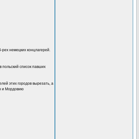
-рех немецких концлагерей.
в польский список павших
елей этих городов вырезать, а
ан и Мордовию