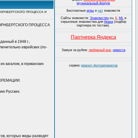
музыкальный форум
Бесплатные
игры
и
чат
знакомств
НЮРНБЕРГСКОГО ПРОЦЕССА И
Сайты знакомств:
Знакомство
.su,
К
,
ML
и
серьезные знакомства для
брака
(подбор
НЮРНБЕРГСКОГО ПРОЦЕССА
партнера по тестам).
Партнерка Яндекса
анный в 1948 г.,
ключительно еврейских (по-
Замуж за рубеж:
любовный маг
,
невеста
х кагалом, в германских
сервис
ремонт фотоаппаратов
КРЕМАЦИИ.
ию Русских.
тов, которых жиды разводят