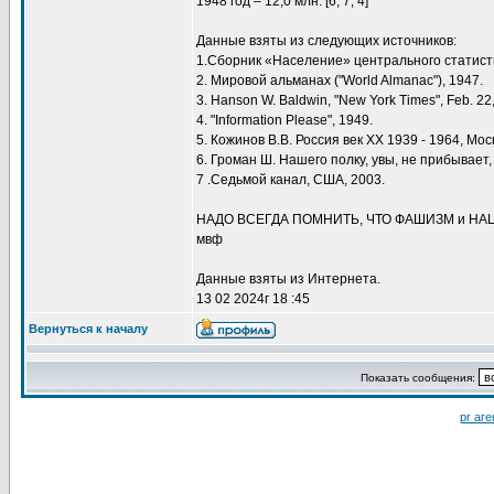
1948 год – 12,0 млн. [6, 7, 4]
Данные взяты из следующих источников:
1.Сборник «Население» центрального статистиче
2. Мировой альманах ("World Almanac"), 1947.
3. Hanson W. Baldwin, "New York Times", Feb. 22,
4. "Information Please", 1949.
5. Кожинов В.В. Россия век XX 1939 - 1964, Мос
6. Громан Ш. Нашего полку, увы, не прибывает,
7 .Седьмой канал, США, 2003.
НАДО ВСЕГДА ПОМНИТЬ, ЧТО ФАШИЗМ и Н
мвф
Данные взяты из Интернета.
13 02 2024г 18 :45
Вернуться к началу
Показать сообщения:
pr аге