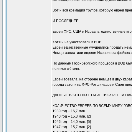
Вот и вся кремация трупов, которую евреи пр
И ПОСЛЕДНЕЕ.
Евреи ФРС, США и Исраэль, единственные кто 
Хотя и не участвовали в ВОВ.
Евреи единственные умудрились продать немц
Немцы заплатили евреям Исраэля за фейковы
Но данным Нюрнбергского процесса в ВОВ было
поляков в 6 млн.
Евреи воевала, на стороне немцев в двух кара
города затопить. ФРС-Ротшильдов и Сион пре
ДАННЫЕ ВЗЯТЫ ИЗ СТАТИСТИКИ РОСТА НА
КОЛИЧЕСТВО ЕВРЕЕВ ПО ВСЕМУ МИРУ ГОВОРЯ
1939 год – 16,7 млн.
1940 год – 15,3 млн. [2]
1946 год – 14,0 млн. [5]
1947 год – 15,7 млн. [2]