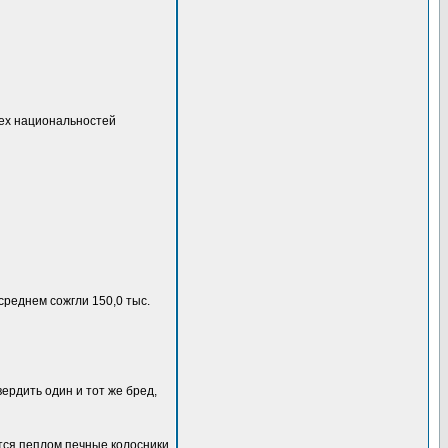
 всех национальностей
среднем сожгли 150,0 тыс.
вердить один и тот же бред,
тся пеплом печные колосники.