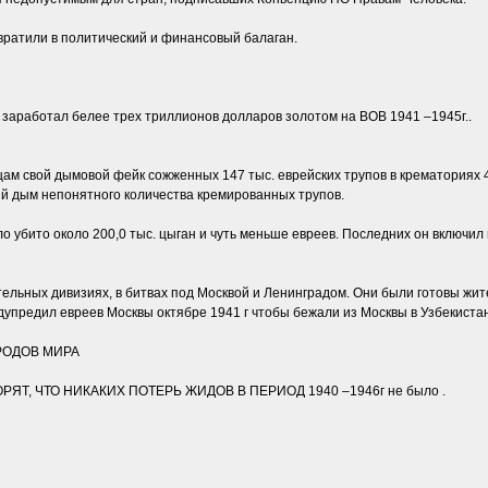
евратили в политический и финансовый балаган.
заработал белее трех триллионов долларов золотом на ВОВ 1941 –1945г..
ам свой дымовой фейк сожженных 147 тыс. еврейских трупов в крематориях 4
й дым непонятного количества кремированных трупов.
 убито около 200,0 тыс. цыган и чуть меньше евреев. Последних он включил 
тельных дивизиях, в битвах под Москвой и Ленинградом. Они были готовы жит
дупредил евреев Москвы октябре 1941 г чтобы бежали из Москвы в Узбекист
РОДОВ МИРА
Т, ЧТО НИКАКИХ ПОТЕРЬ ЖИДОВ В ПЕРИОД 1940 –1946г не было .