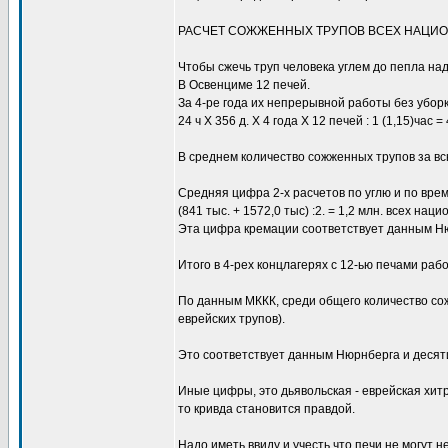
РАСЧЕТ СОЖЖЕННЫХ ТРУПОВ ВСЕХ НАЦИО
Чтобы сжечь труп человека углем до пепла надо
В Освенциме 12 печей.
За 4-ре года их непрерывной работы без уборк
24 ч Х 356 д. Х 4 года Х 12 печей : 1 (1,15)час
В среднем количество сожженных трупов за всю
Средняя цифра 2-х расчетов по углю и по вр
(841 тыс. + 1572,0 тыс) :2. = 1,2 млн. всех нац
Эта цифра кремации соответствует данным Н
Итого в 4-рех концлагерях с 12-ью печами ра
По данным МККК, среди общего количество сожж
еврейских трупов).
Это соответствует данным Нюрнберга и десяти 
Иные цифры, это дьявольская - еврейская хитр
то кривда становится правдой.
Надо иметь ввиду и учесть что печи не могут