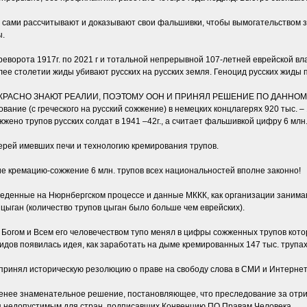
ки сами рассчитывают и доказывают свои фальшивки, чтобы вымогательством 
ы.
переворота 1917г. по 2021 г и тотальной непрерывной 107-летней еврейской вл
лее столетии жиды убивают русских на русских земля. Геноцид русских жиды 
РЕКРАСНО ЗНАЮТ РЕАЛИИ, ПОЭТОМУ ООН И ПРИНЯЛ РЕШЕНИЕ ПО ДАННОМ
ание (с греческого на русский сожжение) в немецких концлагерях 920 тыс. – 1
жено трупов русских солдат в 1941 –42г., а считает фальшивкой цифру 6 млн
ерей имевших печи и технологию кремирования трупов.
е кремацию-сожжение 6 млн. трупов всех национальностей вполне законно!
веденные на Нюрнбергском процессе и данные МККК, как организации заним
и цыган (количество трупов цыган было больше чем еврейских).
с Богом и Всем его человечеством тупо менял в цифры сожженных трупов кото
 жидов появилась идея, как заработать на дыме кремированных 147 тыс. трупа
 принял историческую резолюцию о праве на свободу слова в СМИ и Интернет
енее знаменательное решение, постановляющее, что преследование за отри
я недопустимым для стран, подписавших Конвенцию ПО Правам Человека.