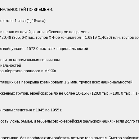
НАЛЬНОСТЕЙ ПО ВРЕМЕНИ.
 около 1 часа.(1, 15часа).
и пепла из печей, сожгли в Освенциме по времени:
 = 420,48 (365, 64)тыс. трупов Х 4-ре концлагеря = 1.6819 (1,4626) млн. трупов
 войну всего - 1572,0 тыс. всех национальностей
емени по максимальным величинам
иональностей
юрнбергского процесса и МКККа
ботавших без перерыва кремировали 1,2 млн. трупов всех национальностей
енных трупов, еврейских было не более 10-15% (120,0 тыс. - 180, 0 тыс. = в 
годам следствия с 1945 по 1955 г.
ость, ложь, обман, и геббельсовско-еврейская фальсификация: - если долго т
 непрерывно, без профилактики работать четыре года подряд. Быстро забиваю