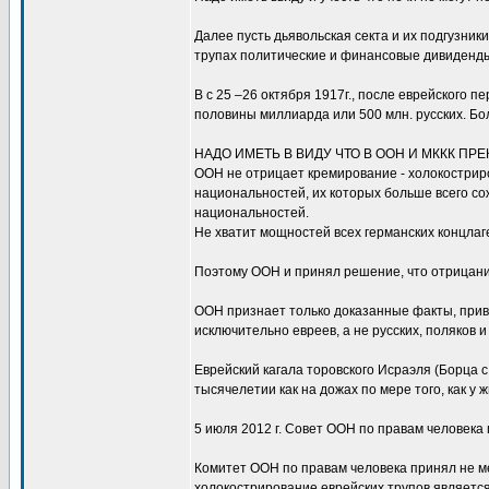
Далее пусть дьявольская секта и их подгузни
трупах политические и финансовые дивиденд
В с 25 –26 октября 1917г., после еврейского 
половины миллиарда или 500 млн. русских. Бо
НАДО ИМЕТЬ В ВИДУ ЧТО В ООН И МККК П
ООН не отрицает кремирование - холокостриров
национальностей, их которых больше всего сож
национальностей.
Не хватит мощностей всех германских концлаг
Поэтому ООН и принял решение, что отрицани
ООН признает только доказанные факты, при
исключительно евреев, а не русских, поляков 
Еврейский кагала торовского Исраэля (Борца 
тысячелетии как на дожах по мере того, как у
5 июля 2012 г. Совет ООН по правам человека
Комитет ООН по правам человека принял не м
холокострирование еврейских трупов являетс