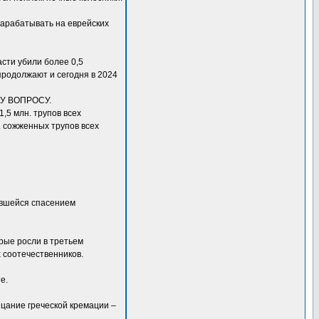
зарабатывать на еврейских
асти убили более 0,5
продолжают и сегодня в 2024
У ВОПРОСУ.
,5 млн. трупов всех
. сожженных трупов всех
авшейся спасением
рые росли в третьем
х соотечественников.
е.
цание греческой кремации –