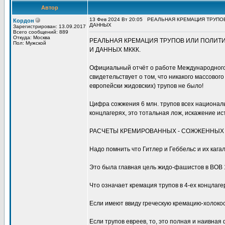
Автор
13 Фев 2024 Вт 20:05
РЕАЛЬНАЯ КРЕМАЦИЯ ТРУПОВ
Кордон
ДАННЫХ
Зарегистрирован: 13.09.2017
Всего сообщений: 889
Откуда: Москва
РЕАЛЬНАЯ КРЕМАЦИЯ ТРУПОВ ИЛИ ПОЛИТИ
Пол: Мужской
И ДАННЫХ МККК.
Официальный отчёт о работе Международного К
свидетельствует о том, что никакого массовог
европейски жидовских) трупов не было!
Цифра сожжения 6 млн. трупов всех националь
концлагерях, это тотальная лож, искажение и
РАСЧЕТЫ КРЕМИРОВАННЫХ - СОЖЖЕННЫХ 
Надо помнить что Гитлер и Геббельс и их каг
Это была главная цель жидо-фашистов в ВОВ 
Что означает кремация трупов в 4-ех концлаг
Если имеют ввиду греческую кремацию-холокос
Если трупов евреев, то, это полная и наивна