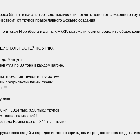
ерез 55 лет, в начале третьего тысячелетия отлить пепел от сожженного труп
ечеством", от трупов православного Божьего создания.
 по итогам Нюрнберга и данных МККК, математически определить общее коли
АЦИОНАЛЬНОСТЕЙ ПО УГЛЮ.
до 70 кг угля.
в угля по 30 тонн в каждом вагоне.
щи, кремации трупов и других нужд.
в и профилактик печей сжечь:
я!!!
гля!!!
0)кг = 1024 тыс. (658 тыс.) трупов!!!
ех национальностей!!!
 года Войны всего: - 841 тыс. трупов.
рупах всех наций и народов можно говорить, если средняя цифра не дотягива