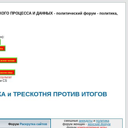
 ПРОЦЕССА И ДАННЫХ - политический форум - политика,
н):
езультат
и CS
А и ТРЕСКОТНЯ ПРОТИВ ИТОГОВ
смешные
анекдоты
и
политика
Форум
Раскрутка сайтов
форум женщин -
женский форум
форум
компьютерные игры