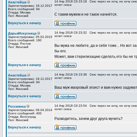
14 Апр 2018 Сб 23:18
Секс через не хочу, не хочу се
Анастейша
хочет секса
Зарегистрирован: 18.12.2017
Всего сообщений: 94
Откуда: Москва
С таким мужем и не такое начнётся.
Пол: Женский
Вернуться к началу
14 Апр 2018 Сб 23:32
Секс через не хочу, не хочу се
ДарьяИскусница
хочет секса
Зарегистрирован: 05.02.2015
Всего сообщений: 190
Откуда: Ростов
Вы мужа не любите, да и себя тоже... Но вот з
Пол: Женский
бы его.
Может, вам стерилизацию сделать,что бы не тр
Вернуться к началу
14 Апр 2018 Сб 23:38
Секс через не хочу, не хочу се
Анастейша
хочет секса
Зарегистрирован: 18.12.2017
Всего сообщений: 94
Откуда: Москва
Ваш муж махровый эгоист и вам нужно задумат
Пол: Женский
Вернуться к началу
14 Апр 2018 Сб 23:54
Секс через не хочу, не хочу се
Россиянка
хочет секса
Зарегистрирован: 09.04.2014
Всего сообщений: 400
Откуда: Волгоград
Разводитесь, зачем друг друга мучить?
Пол: Женский
Вернуться к началу