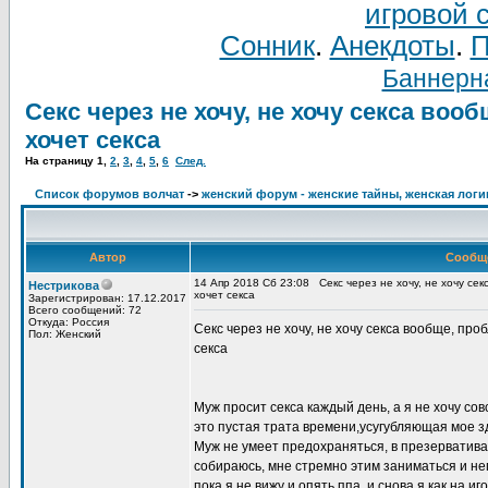
игровой 
Сонник
.
Анекдоты
.
П
Баннерна
Секс через не хочу, не хочу секса воо
хочет секса
На страницу
1
,
2
,
3
,
4
,
5
,
6
След.
Список форумов волчат
->
женский форум - женские тайны, женская логи
Автор
Сообщ
14 Апр 2018 Сб 23:08
Секс через не хочу, не хочу се
Нестрикова
хочет секса
Зарегистрирован: 17.12.2017
Всего сообщений: 72
Откуда: Россия
Секс через не хочу, не хочу секса вообще, про
Пол: Женский
секса
Муж просит секса каждый день, а я не хочу совс
это пустая трата времени,усугубляющая мое зд
Муж не умеет предохраняться, в презервативах 
собираюсь, мне стремно этим заниматься и не
пока я не вижу и опять ппа, и снова я как на и