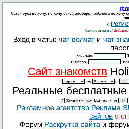
фо
Секс через не хочу, не хочу секса вообще, проблема не хочу 
ло
Регис
Сделать стартовой
Добавить 
Вход в чаты:
чат волчат
и
чат зна
парол
Ник в чате:
П
Ник в чате:
Паро
Cайт знакомств
Holi
Я
ищу
от
Реальные бесплатные 
Я
ищу
от
Рекламное агентство Реклама 
сайтов
с оп
Форум
Раскрутка сайта
и фору