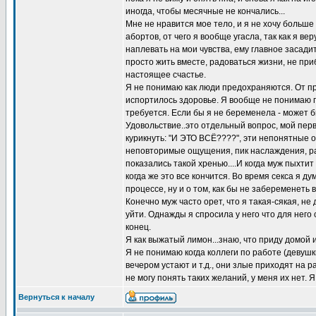
иногда, чтобы месячные не кончались...
Мне не нравится мое тело, и я не хочу больше 
абортов, от чего я вообще угасла, так как я в
наплевать на мои чувства, ему главное засадит
просто жить вместе, радоваться жизни, не при
настоящее счастье.
Я не понимаю как люди предохраняются. От п
испортилось здоровье. Я вообще не понимаю п
требуется. Если бы я не беременела - может бы
Удовольствие..это отдельный вопрос, мой перв
курикнуть: "И ЭТО ВСЁ????", эти непонятные 
неповторимые ощущения, пик наслаждения, ра
показались такой хренью....И когда муж пыхтит 
когда же это все кончится. Во время секса я ду
процессе, ну и о том, как бы не забеременеть 
Конечно муж часто орет, что я такая-сякая, не
уйти. Однажды я спросила у него что для него с
конец.
Я как выжатый лимон...знаю, что приду домой 
Я не понимаю когда коллеги по работе (девушки
вечером устают и т.д., они злые приходят на р
не могу понять таких желаний, у меня их нет. 
Вернуться к началу