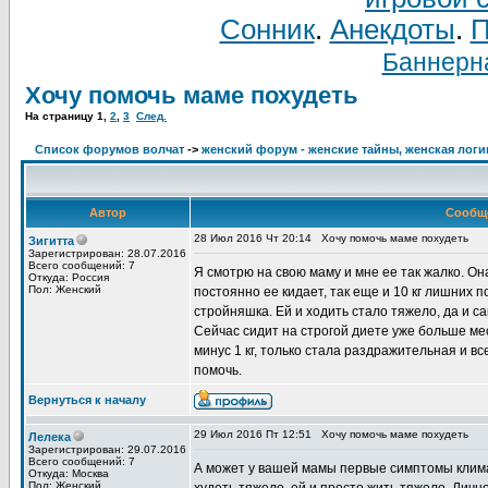
Сонник
.
Анекдоты
.
П
Баннерна
Хочу помочь маме похудеть
На страницу
1
,
2
,
3
След.
Список форумов волчат
->
женский форум - женские тайны, женская логи
Автор
Сообщ
28 Июл 2016 Чт 20:14
Хочу помочь маме похудеть
Зигитта
Зарегистрирован: 28.07.2016
Всего сообщений: 7
Я смотрю на свою маму и мне ее так жалко. Она
Откуда: Россия
Пол: Женский
постоянно ее кидает, так еще и 10 кг лишних п
стройняшка. Ей и ходить стало тяжело, да и са
Сейчас сидит на строгой диете уже больше мес
минус 1 кг, только стала раздражительная и вс
помочь.
Вернуться к началу
29 Июл 2016 Пт 12:51
Хочу помочь маме похудеть
Лелека
Зарегистрирован: 29.07.2016
Всего сообщений: 7
А может у вашей мамы первые симптомы клима
Откуда: Москва
Пол: Женский