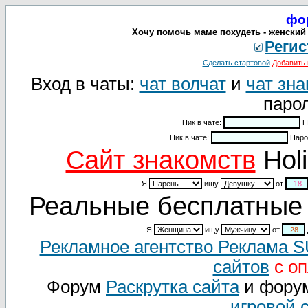
фо
Хочу помочь маме похудеть - женский 
Регис
Сделать стартовой
Добавить 
Вход в чаты:
чат волчат
и
чат зна
парол
Ник в чате:
П
Ник в чате:
Паро
Cайт знакомств
Holi
Я
ищу
от
Реальные бесплатные 
Я
ищу
от
Рекламное агентство Реклама 
сайтов
с оп
Форум
Раскрутка сайта
и фору
игровой 