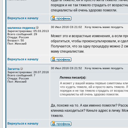
худеть тяжело, ей и просто жить тяжело. Лично
порядок и не так тяжело страдать от возрастн
специалисты ей очень здорово помогли.
Вернуться к началу
30 Июл 2016 Сб 21:02
Хочу помочь маме похудеть
малинка-лединка
Зарегистрирован: 05.03.2013
Всего сообщений: 29
Может это и возрастные изменения, а если пр
Откуда: Россия
Возраст: 50
обратиться, чтобы проконсультировали, и сдел
Пол: Женский
Получается, что за одну процедуру можно 2 см
маму специалистам.
Вернуться к началу
30 Июл 2016 Сб 21:52
Хочу помочь маме похудеть
Зигитта
Зарегистрирован: 28.07.2016
Всего сообщений: 7
Лелека писал(а):
Откуда: Россия
Пол: Женский
А может у вашей мамы первые симптомы клим
что худеть тяжело, ей и просто жить тяжело. 
порядок и не так тяжело страдать от возраст
специалисты ей очень здорово помогли.
Да, похоже на то. А как именно помогли? Расс
клиника находиться? Киньте адрес в личку. Мож
тяжело.
Вернуться к началу