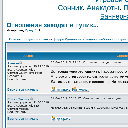
Сонник
.
Анекдоты
.
П
Баннерна
Отношения заходят в тупик...
На страницу
Пред.
1
,
2
Список форумов волчат
->
форум Мужчина и женщина, любовь - форум о
Автор
Сообщ
20 Дек 2019 Пт 17:12
Отношения заходят в тупик...
Амикта
Зарегистрирован: 20.12.2019
Всего сообщений: 2
Вот всегда меня это удивляет. Надо же просто 
Откуда: Санкт-Петербург
Возраст: 47
А то все внутри своей головы крутят, а потом
Пол: Женский
Да, говорить - страшно и неприятно. Но это н
Вернуться к началу
21 Дек 2019 Сб 12:17
Отношения заходят в тупик...
Соня - Засоня
Зарегистрирован: 21.06.2016
Всего сообщений: 335
нужно разговаривать друг с другом, прислушива
Откуда: Москва
Пол: Женский
Вернуться к началу