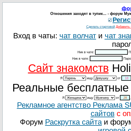
фо
Отношения заходят в тупик... - форум Му
Регис
Сделать стартовой
Добавить 
Вход в чаты:
чат волчат
и
чат зна
парол
Ник в чате:
П
Ник в чате:
Паро
Cайт знакомств
Holi
Я
ищу
от
Реальные бесплатные 
Я
ищу
от
Рекламное агентство Реклама 
сайтов
с оп
Форум
Раскрутка сайта
и фору
игровой 