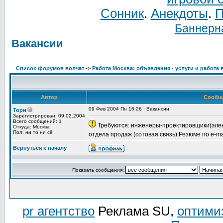
Сонник
.
Анекдоты
.
П
Баннерна
Вакансии
Список форумов волчат
->
Работа Москва: объявления - услуги и работа 
Автор
Сообщ
09 Фев 2004 Пн 16:26
Вакансии
Тори
Зарегистрирован: 09.02.2004
Всего сообщений: 1
Требуются: инженеры-проектировщики(эле
Откуда: Москва
Пол: ни то ни сё
отдела продаж (сотовая связь).Резюме по e-mail
Вернуться к началу
Показать сообщения:
pr агентство
Реклама SU,
оптими