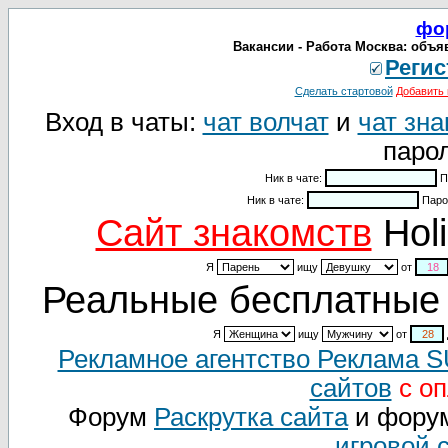
фо
Вакансии - Работа Москва: объяв
Регис
Сделать стартовой
Добавить 
Вход в чаты:
чат волчат
и
чат зна
парол
Ник в чате:
П
Ник в чате:
Паро
Cайт знакомств
Holi
Я
ищу
от
Реальные бесплатные 
Я
ищу
от
Рекламное агентство Реклама 
сайтов
с оп
Форум
Раскрутка сайта
и фору
игровой 