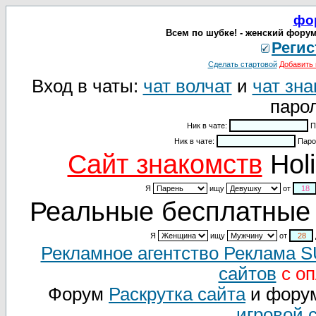
фо
Всем по шубке! - женский форум
Регис
Сделать стартовой
Добавить 
Вход в чаты:
чат волчат
и
чат зна
парол
Ник в чате:
П
Ник в чате:
Паро
Cайт знакомств
Holi
Я
ищу
от
Реальные бесплатные 
Я
ищу
от
Рекламное агентство Реклама 
сайтов
с оп
Форум
Раскрутка сайта
и фору
игровой 