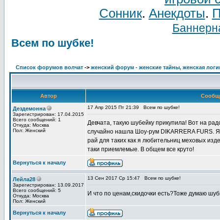
Сонник
.
Анекдоты
.
П
Баннерна
Всем по шубке!
Список форумов волчат
->
женский форум - женские тайны, женская логи
Автор
Сообщ
17 Апр 2015 Пт 21:39
Всем по шубке!
Дездемонна
Зарегистрирован: 17.04.2015
Всего сообщений: 1
Девчата, такую шубейку прикупила! Вот на р
Откуда: Москва
Пол: Женский
случайно нашла Шоу-рум DIKARRERA FURS. Я у
рай для таких как я любительниц меховых изде
таки приемлемые. В общем все круто!
Вернуться к началу
13 Сен 2017 Ср 15:47
Всем по шубке!
Лейла28
Зарегистрирован: 13.09.2017
Всего сообщений: 5
И что по ценам,скидочки есть?Тоже думаю шубк
Откуда: Москва
Пол: Женский
Вернуться к началу