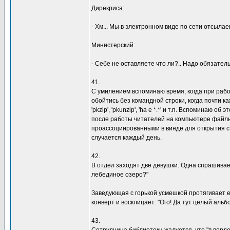
Дирекриса:
- Хм... Мы в электронном виде по сети отсылаем
Министерский:
- Себе не оставляете что ли?.. Надо обязател
41.
С умилением вспоминаю время, когда при раб
обойтись без командной строки, когда почти к
'pkzip', 'pkunzip', 'ha e *.*' и т.п. Вспоминаю о
после работы читателей на компьютере файлы .z
проассоциированными в винде для открытия с M
случается каждый день.
42.
В отдел заходят две девушки. Одна спрашивает
лебединое озеро?"
Заведующая с горькой усмешкой протягивает е
конверт и восклицает: "Ого! Да тут целый альбо
43.