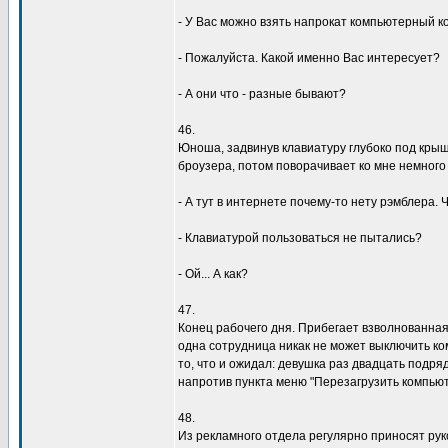
- У Вас можно взять напрокат компьютерный к
- Пожалуйста. Какой именно Вас интересует?
- А они что - разные бывают?
46.
Юноша, задвинув клавиатуру глубоко под крыш
броузера, потом поворачивает ко мне немного 
- А тут в интернете почему-то нету рэмблера. 
- Клавиатурой пользоваться не пытались?
- Ой... А как?
47.
Конец рабочего дня. Прибегает взволнованная
одна сотрудница никак не может выключить ком
то, что и ожидал: девушка раз двадцать подр
напротив пункта меню "Перезагрузить компьют
48.
Из рекламного отдела регулярно приносят ру