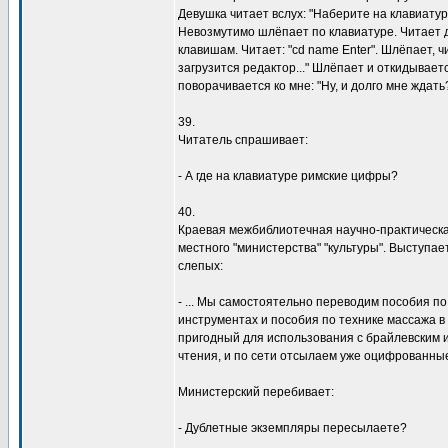
Девушка читает вслух: "Наберите на клавиатуре
Невозмутимо шлёпает по клавиатуре. Читает д
клавишам. Читает: "cd name Enter". Шлёпает, чи
загрузится редактор..." Шлёпает и откидываетс
поворачивается ко мне: "Ну, и долго мне ждать
39.
Читатель спрашивает:
- А где на клавиатуре римские цифры?
40.
Краевая межбиблиотечная научно-практическа
местного "министерства" "культуры". Выступае
слепых:
- ... Мы самостоятельно переводим пособия п
инструментах и пособия по технике массажа 
пригодный для использования с брайлевским 
чтения, и по сети отсылаем уже оцифрованные
Министерский перебивает:
- Дублетные экземпляры пересылаете?