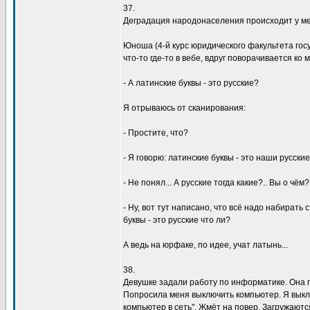
37.
Деградация народонаселения происходит у ме
Юноша (4-й курс юридического факультета гос
что-то где-то в вебе, вдруг поворачивается ко
- А латинские буквы - это русские?
Я отрываюсь от сканирования:
- Простите, что?
- Я говорю: латинские буквы - это наши русски
- Не понял... А русские тогда какие?.. Вы о чём?
- Ну, вот тут написано, что всё надо набирать
буквы - это русские что ли?
А ведь на юрфаке, по идее, учат латынь...
38.
Девушке задали работу по информатике. Она п
Попросила меня выключить компьютер. Я выклю
компьютер в сеть". Жмёт на повер. Загружаютс