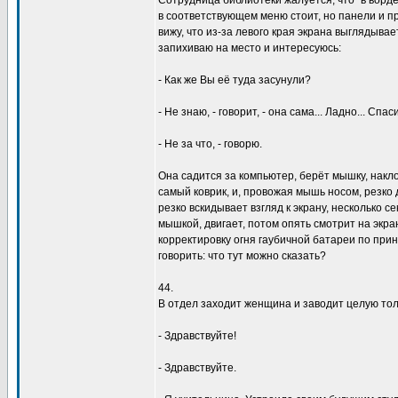
Сотрудница библиотеки жалуется, что "в ворде
в соответствующем меню стоит, но панели и п
вижу, что из-за левого края экрана выглядыва
запихиваю на место и интересуюсь:
- Как же Вы её туда засунули?
- Не знаю, - говорит, - она сама... Ладно... Спа
- Не за что, - говорю.
Она садится за компьютер, берёт мышку, накло
самый коврик, и, провожая мышь носом, резко д
резко вскидывает взгляд к экрану, несколько с
мышкой, двигает, потом опять смотрит на экр
корректировку огня гаубичной батареи по прин
говорить: что тут можно сказать?
44.
В отдел заходит женщина и заводит целую тол
- Здравствуйте!
- Здравствуйте.