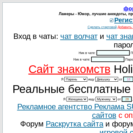
фо
Ламеры - Юмор, лучшие анекдоты, пр
Регис
Сделать стартовой
Добавить 
Вход в чаты:
чат волчат
и
чат зна
парол
Ник в чате:
П
Ник в чате:
Паро
Cайт знакомств
Holi
Я
ищу
от
Реальные бесплатные 
Я
ищу
от
Рекламное агентство Реклама 
сайтов
с оп
Форум
Раскрутка сайта
и фору
игровой 