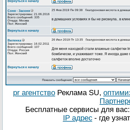
Вернуться к началу
25 Фев 2019 Пн 09:38
Гиалуроновая кислота в домаш
Соня - Засоня
Зарегистрирован: 21.06.2016
Всего сообщений: 335
в домашних условиях я бы не рискнула.. в клин
Откуда: Москва
Пол: Женский
Вернуться к началу
26 Июл 2019 Пт 13:35
Гиалуроновая кислота в домаш
Виленка
Зарегистрирован: 16.02.2011
Всего сообщений: 107
Для меня находкой стали влажные салфетки In
Откуда: Россия
Пол: Женский
бомбически, и ухаживают тоже. Я иногда даже 
салфеток вполне достаточно
Вернуться к началу
Показать сообщения:
pr агентство
Реклама SU,
оптими
Партнер
Бесплатные сервисы для вас
IP адрес
- где узна