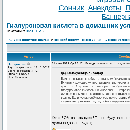
Сонник
.
Анекдоты
.
П
Баннерна
Гиалуроновая кислота в домашних ус
На страницу
Пред.
1
,
2
,
3
Список форумов волчат
->
женский форум - женские тайны, женская логи
Автор
Сообщ
21 Фев 2018 Ср 19:27
Гиалуроновая кислота в домаш
Нестрикова
Зарегистрирован: 17.12.2017
Всего сообщений: 72
ДарьяИскусница писал(а):
Откуда: Россия
Пол: Женский
Вам надо также снабдить организм “гиалуронк
Бульон и холодец — поставщики гиалуроната 
красоты. Ведь вместе с наваристым бульоном
гиалуроновая кислота, но и коллаген. Эффект
лучше брать мясо, в котором кости составля
важно. Если же вы собираетесь приготовить б
случае не срезайте шкурку! Она содержит гиа
Класс!! Обожаю холодец!! Теперь буду на холо
мужчина доволен будет)