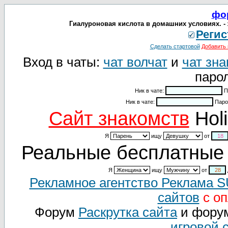
фо
Гиалуроновая кислота в домашних условиях. - 
Регис
Сделать стартовой
Добавить 
Вход в чаты:
чат волчат
и
чат зна
парол
Ник в чате:
П
Ник в чате:
Паро
Cайт знакомств
Holi
Я
ищу
от
Реальные бесплатные 
Я
ищу
от
Рекламное агентство Реклама 
сайтов
с оп
Форум
Раскрутка сайта
и фору
игровой 