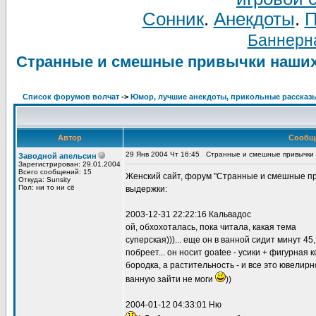
Сонник
.
Анекдоты
.
П
Баннерна
Странные и смешные привычки наши
Список форумов волчат
->
Юмор, лучшие анекдоты, прикольные рассказ
Автор
Сообщ
29 Янв 2004 Чт 16:45
Странные и смешные привычки
Заводной апельсин
Зарегистрирован: 29.01.2004
Всего сообщений: 15
Женский сайт, форум "Странные и смешные п
Откуда: Sunsity
Пол: ни то ни сё
выдержки:
2003-12-31 22:22:16 Кальвадос
ой, обхохоталась, пока читала, какая тема
суперская)))... еще он в ванной сидит минут 45
побреет... он носит goatee - усики + фигурная 
бородка, а растительность - и все это ювелирн
ванную зайти не моги
))
2004-01-12 04:33:01 Ню