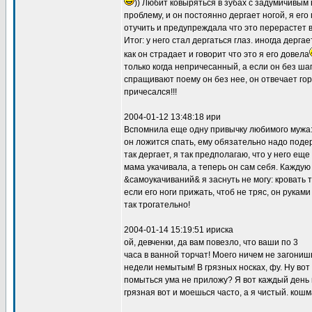
)) Любит ковыряться в зубах с задумичивым
проблему, и он постоянно дергает ногой, я его
отучить и предупреждала что это перерастет 
Итог: у него стал дергаться глаз. иногда дерга
как он страдает и говорит что это я его довела
только когда непричесанный, а если он без ша
спращивают поему он без нее, он отвечает гор
причесался!!!
2004-01-12 13:48:18 ири
Вспомнила еще одну привычку любимого мужа:
он ложится спать, ему обязательно надо поде
так дергает, я так предполагаю, что у него еще 
мама укачивала, а теперь он сам себя. Каждую 
&самоукачиваний& я заснуть не могу: кровать 
если его ноги прижать, чтоб не тряс, он руками
так трогательно!
2004-01-14 15:19:51 ириска
ой, девченки, да вам повезло, что ваши по 3
часа в ванной торчат! Моего ничем не загониш
недели немытым! В грязных носках, фу. Ну вот 
помыться ума не приложу? Я вот каждый день м
грязная вот и моешься часто, а я чистый. кошм