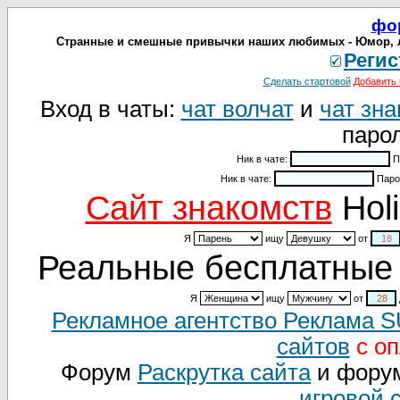
фо
Странные и смешные привычки наших любимых - Юмор, л
Регис
Сделать стартовой
Добавить 
Вход в чаты:
чат волчат
и
чат зна
парол
Ник в чате:
П
Ник в чате:
Паро
Cайт знакомств
Holi
Я
ищу
от
Реальные бесплатные 
Я
ищу
от
Рекламное агентство Реклама 
сайтов
с оп
Форум
Раскрутка сайта
и фору
игровой 