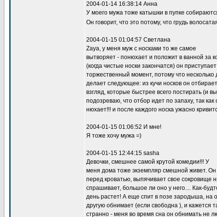
2004-01-14 16:38:14 Анна
У моего мужа тоже катышки в пупке собираютс
Он говорит, что это потому, что грудь волосат
2004-01-15 01:04:57 Светлана
Zaya, у меня муж с носками то же самое
вытворяет - понюхает и положит в ванной за к
(когда чистые носки закончатся) он приступает 
торжественный момент, потому что несколько д
делает следующее: из кучи носков он отбирае
взгляд, которые быстрее всего постирать (и в
подозреваю, что отбор идет по запаху, так как
нюхает!!! и после каждого носка ужасно кривит
2004-01-15 01:06:52 И мне!
Я тоже хочу мужа =)
2004-01-15 12:44:15 sasha
Девочки, смешнее самой крутой комедии!!! У
меня дома тоже экземпляр смешной живет. Он 
перед кроватью, выпячивает свое сокровище н
спрашивает, большое ли оно у него.... Как-бу
день растет! А еще спит в позе зародыша, на 
другую обнимает (если свободна ), и кажется та
странно - меня во время сна он обнимать не л