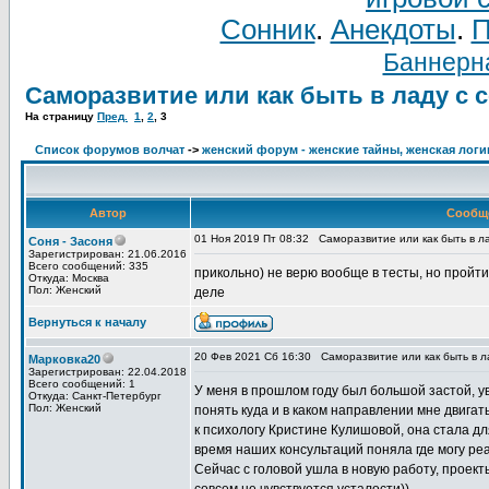
Сонник
.
Анекдоты
.
П
Баннерна
Саморазвитие или как быть в ладу с 
На страницу
Пред.
1
,
2
,
3
Список форумов волчат
->
женский форум - женские тайны, женская логи
Автор
Сообщ
01 Ноя 2019 Пт 08:32
Саморазвитие или как быть в л
Соня - Засоня
Зарегистрирован: 21.06.2016
Всего сообщений: 335
прикольно) не верю вообще в тесты, но пройти
Откуда: Москва
Пол: Женский
деле
Вернуться к началу
20 Фев 2021 Сб 16:30
Саморазвитие или как быть в л
Марковка20
Зарегистрирован: 22.04.2018
Всего сообщений: 1
У меня в прошлом году был большой застой, у
Откуда: Санкт-Петербург
Пол: Женский
понять куда и в каком направлении мне двига
к психологу Кристине Кулишовой, она стала дл
время наших консультаций поняла где могу реа
Сейчас с головой ушла в новую работу, проект