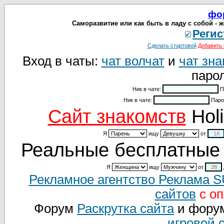
фо
Саморазвитие или как быть в ладу с собой - 
Регис
Сделать стартовой
Добавить 
Вход в чаты:
чат волчат
и
чат зна
парол
Ник в чате:
П
Ник в чате:
Паро
Cайт знакомств
Holi
Я
ищу
от
Реальные бесплатные 
Я
ищу
от
Рекламное агентство Реклама 
сайтов
с оп
Форум
Раскрутка сайта
и фору
игровой 