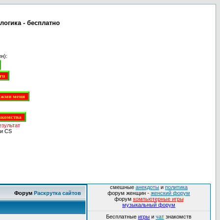
логика - бесплатно
н):
езультат
и CS
смешные
анекдоты
и
политика
Форум
Раскрутка сайтов
форум женщин -
женский форум
форум
компьютерные игры
музыкальный форум
Бесплатные
игры
и
чат
знакомств