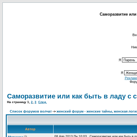
Саморазвитие или 
Вх
Ник
Я
Я
Реклам
Фор
Саморазвитие или как быть в ладу с 
На страницу
1
,
2
,
3
След.
Список форумов волчат
->
женский форум - женские тайны, женская логи
Автор
08 Апр 2013 Пн 10:03
Саморазвитие или как быть в л