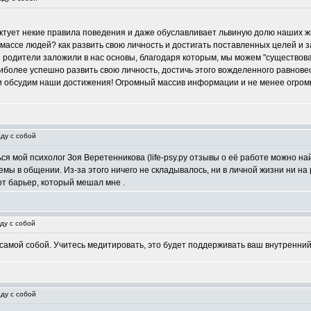
иктует некие правила поведения и даже обуславливает львиную долю наших ж
й массе людей? как развить свою личность и достигать поставленных целей и 
 родители заложили в нас основы, благодаря которым, мы можем "существоват
наиболее успешно развить свою личность, достичь этого вожделенного равнов
 и обсудим наши достижения! Огромный массив информации и не менее огром
ду с собой
я мой психолог Зоя Веретенникова (life-psy.ру отзывы о её работе можно найти
мы в общении. Из-за этого ничего не складывалось, ни в личной жизни ни на
от барьер, который мешал мне .
ду с собой
 самой собой. Учитесь медитировать, это будет поддерживать ваш внутренний
ду с собой