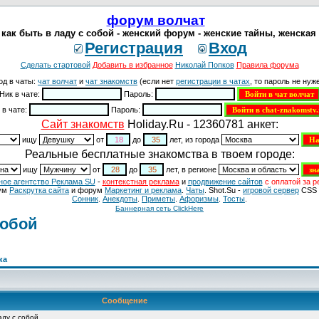
форум волчат
как быть в ладу с собой - женский форум - женские тайны, женская 
Регистрация
Вход
Сделать стартовой
Добавить в избранное
Николай Попков
Правила форума
од в чаты:
чат волчат
и
чат знакомств
(если нет
регистрации в чатах
, то пароль не нуже
Ник в чате:
Пароль:
 в чате:
Пароль:
Cайт знакомств
Holiday.Ru - 12360781 анкет:
ищу
от
до
лет, из города
Реальные бесплатные знакомства в твоем городе:
ищу
от
до
лет, в регионе
ное агентство Реклама SU
-
контекстная реклама
и
продвижение сайтов
с оплатой за р
ум
Раскрутка сайта
и форум
Маркетинг и реклама
.
Чаты
. Shot.Su -
игровой сервер
CSS 
Сонник
.
Анекдоты
.
Приметы
.
Aфоризмы
.
Тосты
.
Баннерная сеть ClickHere
собой
ка
Сообщение
аду с собой