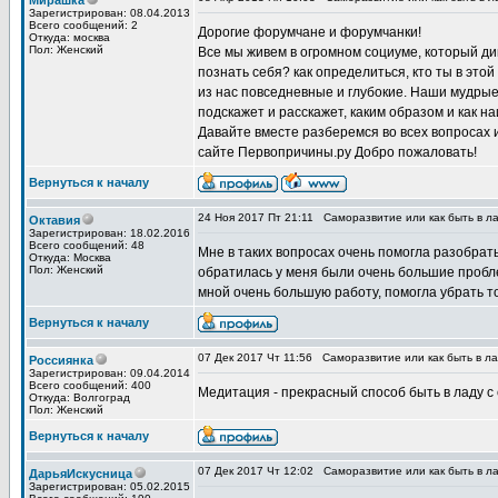
Мирашка
Зарегистрирован: 08.04.2013
Всего сообщений: 2
Дорогие форумчане и форумчанки!
Откуда: москва
Пол: Женский
Все мы живем в огромном социуме, который д
познать себя? как определиться, кто ты в это
из нас повседневные и глубокие. Наши мудрые
подскажет и расскажет, каким образом и как 
Давайте вместе разберемся во всех вопросах
сайте Первопричины.ру Добро пожаловать!
Вернуться к началу
24 Ноя 2017 Пт 21:11
Саморазвитие или как быть в ла
Октавия
Зарегистрирован: 18.02.2016
Всего сообщений: 48
Мне в таких вопросах очень помогла разобратьс
Откуда: Москва
Пол: Женский
обратилась у меня были очень большие пробле
мной очень большую работу, помогла убрать т
Вернуться к началу
07 Дек 2017 Чт 11:56
Саморазвитие или как быть в ла
Россиянка
Зарегистрирован: 09.04.2014
Всего сообщений: 400
Медитация - прекрасный способ быть в ладу с
Откуда: Волгоград
Пол: Женский
Вернуться к началу
07 Дек 2017 Чт 12:02
Саморазвитие или как быть в ла
ДарьяИскусница
Зарегистрирован: 05.02.2015