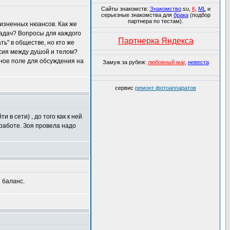
Сайты знакомств:
Знакомство
.su,
К
,
ML
и
серьезные знакомства для
брака
(подбор
партнера по тестам).
изненных нюансов. Как же
задач? Вопросы для каждого
Партнерка Яндекса
ь" в обществе, но кто же
есия между душой и телом?
ное поле для обсуждения на
Замуж за рубеж:
любовный маг
,
невеста
сервис
ремонт фотоаппаратов
 в сети) , до того как к ней
 работе. Зоя провела надо
 баланс.