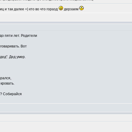
ц и так далее =) кто во что горазд
дерзаем
до пяти лет. Родители
зговаривать. Вот
дед". Дед умер.
брался,
кровать.
ть? Собирайся