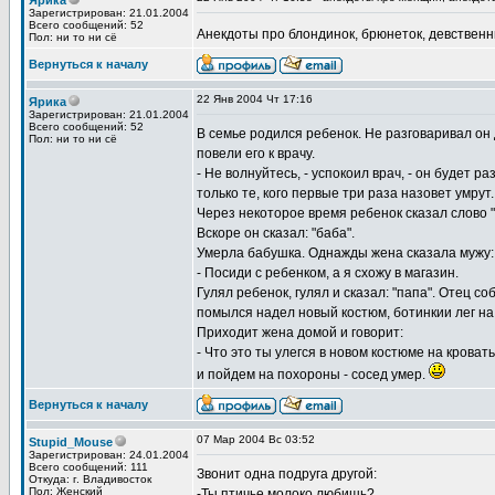
Ярика
Зарегистрирован: 21.01.2004
Всего сообщений: 52
Анекдоты про блондинок, брюнеток, девственни
Пол: ни то ни сё
Вернуться к началу
22 Янв 2004 Чт 17:16
Ярика
Зарегистрирован: 21.01.2004
Всего сообщений: 52
В семье родился ребенок. Не разговаривал он 
Пол: ни то ни сё
повели его к врачу.
- Не волнуйтесь, - успокоил врач, - он будет ра
только те, кого первые три раза назовет умрут.
Через некоторое время ребенок сказал слово "
Вскоре он сказал: "баба".
Умерла бабушка. Однажды жена сказала мужу:
- Посиди с ребенком, а я схожу в магазин.
Гулял ребенок, гулял и сказал: "папа". Отец со
помылся надел новый костюм, ботинкии лег на 
Приходит жена домой и говорит:
- Что это ты улегся в новом костюме на крова
и пойдем на похороны - сосед умер.
Вернуться к началу
07 Мар 2004 Вс 03:52
Stupid_Mouse
Зарегистрирован: 24.01.2004
Всего сообщений: 111
Звонит одна подруга другой:
Откуда: г. Владивосток
Пол: Женский
-Ты птичье молоко любишь?