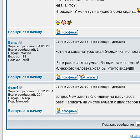
-ага, а что?
-Приходи! У меня тут на кухне 2 орла сидят...
Вернуться к началу
04 Янв 2005 Вт 20:55
Про женщин, девушек...
Белая
Зарегистрирован: 04.01.2005
Всего сообщений: 1
хотя я и сама натуральная блондинка, но пост
Откуда: Москва
Возраст: 38
Пол: Женский
-Чем различается умная блондинка и снежный
-Снежного человека хотя бы кто-то видел!!!!
Вернуться к началу
04 Янв 2005 Вт 21:19
Про женщин, девушек...
dean4
Зарегистрирован: 30.12.2004
Всего сообщений: 294
вопрос Чем занять блондинку на пару часов
Откуда: Питер
Пол: Мужской
овет Написать на листке бумаги с двух сторон
Вернуться к началу
Показать сообщения:
pr аге