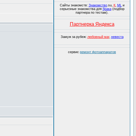
Сайты знакомств:
Знакомство
.su,
К
,
ML
и
серьезные знакомства для
брака
(подбор
партнера по тестам).
Партнерка Яндекса
Замуж за рубеж:
любовный маг
,
невеста
сервис
ремонт фотоаппаратов