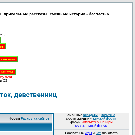
ы, прикольные рассказы, смешные истории - бесплатно
н):
езультат
и CS
ток, девственниц
смешные
анекдоты
и
политика
Форум
Раскрутка сайтов
форум женщин -
женский форум
форум
компьютерные игры
музыкальный форум
Бесплатные
игры
и
чат
знакомств