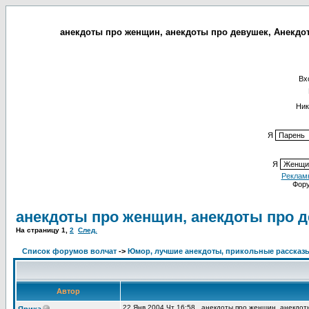
анекдоты про женщин, анекдоты про девушек, Анекдот
Вх
Ник
Я
Я
Реклам
Фор
анекдоты про женщин, анекдоты про д
На страницу
1
,
2
След.
Список форумов волчат
->
Юмор, лучшие анекдоты, прикольные рассказ
Автор
22 Янв 2004 Чт 16:58
анекдоты про женщин, анекдоты