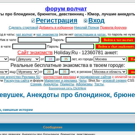
форум волчат
ы про блондинок, брюнеток, девственниц - Юмор, лучшие анекдот
Регистрация
Вход
Сделать стартовой
Добавить в избранное
Николай Попков
Правила форума
од в чаты:
чат волчат
и
чат знакомств
(если нет
регистрации в чатах
, то пароль не нуже
Ник в чате:
Пароль:
 в чате:
Пароль:
Cайт знакомств
Holiday.Ru - 12360781 анкет:
ищу
от
до
лет, из города
Реальные бесплатные знакомства в твоем городе:
ищу
от
до
лет, в регионе
ное агентство Реклама SU
-
контекстная реклама
и
продвижение сайтов
с оплатой за р
ум
Раскрутка сайта
и форум
Маркетинг и реклама
.
Чаты
. Shot.Su -
игровой сервер
CSS 
Сонник
.
Анекдоты
.
Приметы
.
Aфоризмы
.
Тосты
.
Баннерная сеть ClickHere
евушек, Анекдоты про блондинок, брюне
ы, смешные истории
Сообщение
 про девушек, Анекдоты про блондинок, брюнеток, девственниц