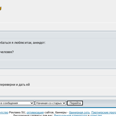
ебаться я люблю:итак, анекдот:
 человек?
 переверни и дать ей
нтство
Реклама SU,
оптимизация
сайтов, баннеры -
баннерная сеть
.
Партнерские про
Бесплатные сервисы для вас:
Виртуальная клавиатура
и
транслит
.