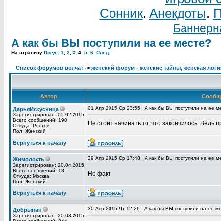
Сонник
.
Анекдоты
.
П
Баннерна
А как бы ВЫ поступили на ее месте?
На страницу
Пред.
1
,
2
,
3
,
4
,
5
,
6
След.
Список форумов волчат
->
женский форум - женские тайны, женская логи
Автор
Сообщ
01 Апр 2015 Ср 23:55
А как бы ВЫ поступили на ее м
ДарьяИскусница
Зарегистрирован: 05.02.2015
Всего сообщений: 190
Не стоит начинать то, что закончилось. Ведь
Откуда: Ростов
Пол: Женский
Вернуться к началу
29 Апр 2015 Ср 17:48
А как бы ВЫ поступили на ее м
Жимолость
Зарегистрирован: 20.04.2015
Всего сообщений: 18
Не факт
Откуда: Москва
Пол: Женский
Вернуться к началу
30 Апр 2015 Чт 12:26
А как бы ВЫ поступили на ее м
Добрынин
Зарегистрирован: 20.03.2015
Всего сообщений: 244