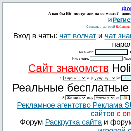
фо
А как бы ВЫ поступили на ее месте? - жен
Регис
Сделать стартовой
Добавить 
Вход в чаты:
чат волчат
и
чат зна
парол
Ник в чате:
П
Ник в чате:
Паро
Cайт знакомств
Holi
Я
ищу
от
Реальные бесплатные 
Я
ищу
от
Рекламное агентство Реклама 
сайтов
с оп
Форум
Раскрутка сайта
и фору
игровой 