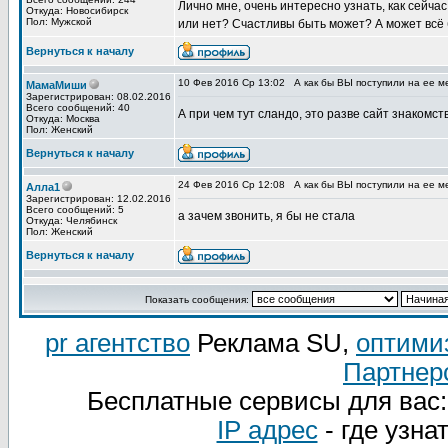
Лично мне, очень интересно узнать, как сейч
Откуда: Новосибирск
Пол: Мужской
или нет? Счастливы быть может? А может всё
Вернуться к началу
10 Фев 2016 Ср 13:02
А как бы ВЫ поступили на ее м
МамаМиши
Зарегистрирован: 08.02.2016
Всего сообщений: 40
А при чем тут сландо, это разве сайт знакомст
Откуда: Москва
Пол: Женский
Вернуться к началу
24 Фев 2016 Ср 12:08
А как бы ВЫ поступили на ее м
Алла1
Зарегистрирован: 12.02.2016
Всего сообщений: 5
а зачем звонить, я бы не стала
Откуда: Челябинск
Пол: Женский
Вернуться к началу
Показать сообщения:
pr агентство
Реклама SU,
оптими
Партнер
Бесплатные сервисы для вас
IP адрес
- где узна