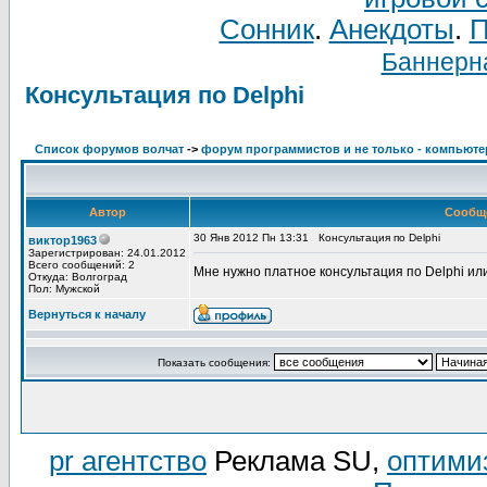
Сонник
.
Анекдоты
.
П
Баннерна
Консультация по Delphi
Список форумов волчат
->
форум программистов и не только - компьют
Автор
Сообщ
30 Янв 2012 Пн 13:31
Консультация по Delphi
виктор1963
Зарегистрирован: 24.01.2012
Всего сообщений: 2
Мне нужно платное консультация по Delphi ил
Откуда: Волгоград
Пол: Мужской
Вернуться к началу
Показать сообщения:
pr агентство
Реклама SU,
оптими