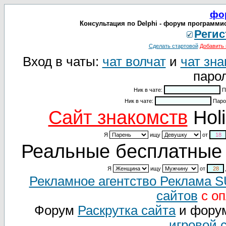
фо
Консультация по Delphi - форум программи
Регис
Сделать стартовой
Добавить 
Вход в чаты:
чат волчат
и
чат зна
парол
Ник в чате:
П
Ник в чате:
Паро
Cайт знакомств
Holi
Я
ищу
от
Реальные бесплатные 
Я
ищу
от
Рекламное агентство Реклама 
сайтов
с оп
Форум
Раскрутка сайта
и фору
игровой 