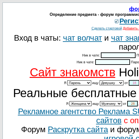
фо
Определение предмета - форум программис
Регис
Сделать стартовой
Добавить 
Вход в чаты:
чат волчат
и
чат зна
парол
Ник в чате:
П
Ник в чате:
Паро
Cайт знакомств
Holi
Я
ищу
от
Реальные бесплатные 
Я
ищу
от
Рекламное агентство Реклама 
сайтов
с оп
Форум
Раскрутка сайта
и фору
игровой 