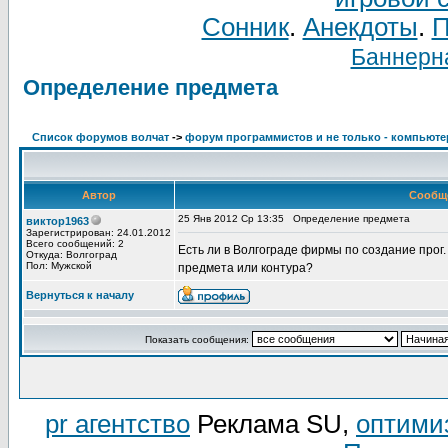
Сонник
.
Анекдоты
.
П
Баннерна
Определение предмета
Список форумов волчат
->
форум программистов и не только - компьют
Автор
Сообщ
25 Янв 2012 Ср 13:35
Определение предмета
виктор1963
Зарегистрирован: 24.01.2012
Всего сообщений: 2
Есть ли в Волгограде фирмы по создание прог
Откуда: Волгоград
Пол: Мужской
предмета или контура?
Вернуться к началу
Показать сообщения:
pr агентство
Реклама SU,
оптими