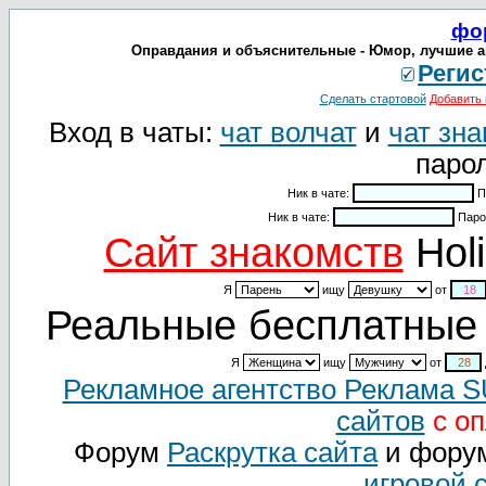
фо
Оправдания и объяснительные - Юмор, лучшие а
Регис
Сделать стартовой
Добавить 
Вход в чаты:
чат волчат
и
чат зна
парол
Ник в чате:
П
Ник в чате:
Паро
Cайт знакомств
Holi
Я
ищу
от
Реальные бесплатные 
Я
ищу
от
Рекламное агентство Реклама 
сайтов
с оп
Форум
Раскрутка сайта
и фору
игровой 