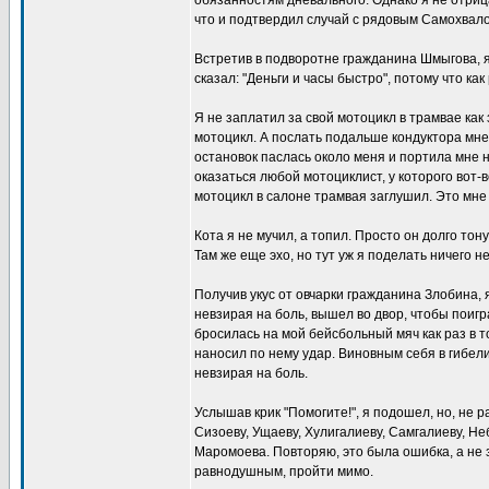
обязанностям дневального. Однако я не отрица
что и подтвердил случай с рядовым Самохвал
Встретив в подворотне гражданина Шмыгова, я
сказал: "Деньги и часы быстро", потому что как 
Я не заплатил за свой мотоцикл в трамвае как з
мотоцикл. А послать подальше кондуктора мне
остановок паслась около меня и портила мне 
оказаться любой мотоциклист, у которого вот-в
мотоцикл в салоне трамвая заглушил. Это мне
Кота я не мучил, а топил. Просто он долго тону
Там же еще эхо, но тут уж я поделать ничего не
Получив укус от овчарки гражданина Злобина, 
невзирая на боль, вышел во двор, чтобы поиг
бросилась на мой бейсбольный мяч как раз в то
наносил по нему удар. Виновным себя в гибел
невзирая на боль.
Услышав крик "Помогите!", я подошел, но, не 
Сизоеву, Ущаеву, Хулигалиеву, Самгалиеву, Hе
Маромоева. Повторяю, это была ошибка, а не 
равнодушным, пройти мимо.