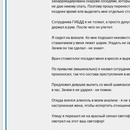
забаррикадирована снаружи соседями, которые
не даю никому спать. Поэтому прошу перенест
позднее время или выделить мне отдельно ст
Сотрудника ГИБДД я не толкал, а просто дунул
держал в руке. После чего он улетел
Я сидел на вокзале. Ко мне подошел неизвест
стаканчиком у меня лежит шарик. Угадать не см
Зачем он так сделал - не знаю>.
Врач-стоматолог посадил меня в кресло и вырва
По привычке (машинально) я назвал сотрудни
произносил, так что состава преступления в мо
Предложил девушке выпить со мной шампанского
в час. Зачем я ее ударил - не помню.
Откуда взялся алкоголь в моем анализе - я не
настроенная жена, чтобы испортить отношени
Улицу я перешел не на красный сигнал светоф
смотрел на этот ваш светофор!