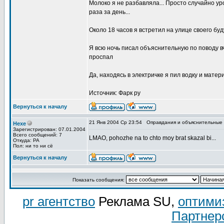
Молоко я не разбавляла... Просто случайно уро
раза за день...
Около 18 часов я встретил на улице своего б
Я всю ночь писал объяснительную по поводу в
проспал
Да, находясь в электричке я пил водку и матери
Источник: Фарк ру
Вернуться к началу
21 Янв 2004 Ср 23:54
Оправдания и объяснительные
Hexe
Зарегистрирован: 07.01.2004
Всего сообщений: 7
LMAO, pohozhe na to chto moy brat skazal bi...
Откуда: PA
Пол: ни то ни сё
Вернуться к началу
Показать сообщения:
pr агентство
Реклама SU,
оптими
Партнер