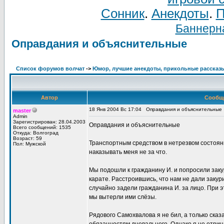
Сонник
.
Анекдоты
.
П
Баннерна
Оправдания и объяснительные
Список форумов волчат
->
Юмор, лучшие анекдоты, прикольные рассказ
Автор
Сообщ
18 Янв 2004 Вс 17:04
Оправдания и объяснительные
master
Admin
Зарегистрирован: 28.04.2003
Оправдания и объяснительные
Всего сообщений: 1535
Откуда: Волгоград
Возраст: 59
Транспортным средством в нетрезвом состояни
Пол: Мужской
наказывать меня не за что.
Мы подошли к гражданину И. и попросили закури
карате. Расстроившись, что нам не дали закур
случайно задели гражданина И. за лицо. При э
мы вытерли ими слёзы.
Рядового Самохвалова я не бил, а только сказа