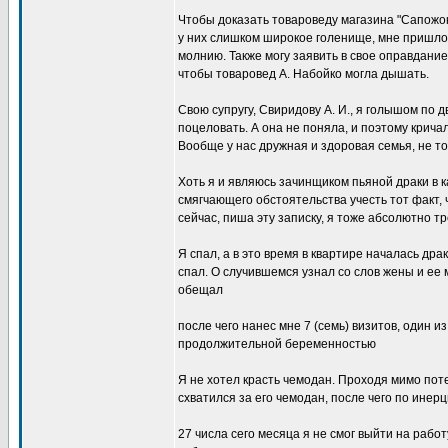
Чтобы доказать товароведу магазина "Сапожок"
у них слишком широкое голенище, мне пришлось
молнию. Также могу заявить в свое оправдание,
чтобы товаровед А. Hабойко могла дышать.
Свою супругу, Свиридову А. И., я голышом по д
поцеловать. А она не поняла, и поэтому крича
Вообще у нас дружная и здоровая семья, не то
Хоть я и являюсь зачинщиком пьяной драки в 
смягчающего обстоятельства учесть тот факт, 
сейчас, пиша эту записку, я тоже абсолютно тре
Я спал, а в это время в квартире началась драк
спал. О случившемся узнал со слов жены и ее му
обещал
после чего нанес мне 7 (семь) визитов, один и
продолжительной беременностью
Я не хотел красть чемодан. Проходя мимо по
схватился за его чемодан, после чего по инер
27 числа сего месяца я не смог выйти на работу