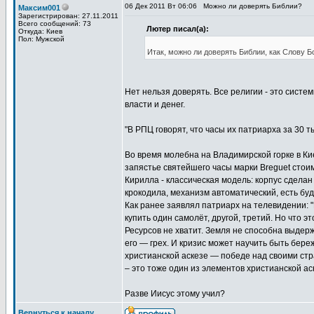
06 Дек 2011 Вт 06:06
Можно ли доверять Библии?
Максим001
Зарегистрирован: 27.11.2011
Всего сообщений: 73
Лютер писал(а):
Откуда: Киев
Пол: Мужской
Итак, можно ли доверять Библии, как Слову 
Нет нельзя доверять. Все религии - это систе
власти и денег.
"В РПЦ говорят, что часы их патриарха за 30 т
Во время молебна на Владимирской горке в Ки
запястье святейшего часы марки Breguet стоим
Кирилла - классическая модель: корпус сделан
крокодила, механизм автоматический, есть буд
Как ранее заявлял патриарх на телевидении:
купить один самолёт, другой, третий. Но что 
Ресурсов не хватит. Земля не способна выдерж
его — грех. И кризис может научить быть бер
христианской аскезе — победе над своими стр
– это тоже один из элементов христианской ас
Разве Иисус этому учил?
Вернуться к началу