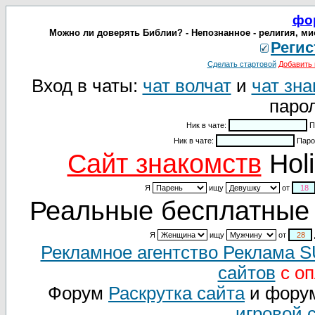
фо
Можно ли доверять Библии? - Непознанное - религия, мис
Регис
Сделать стартовой
Добавить 
Вход в чаты:
чат волчат
и
чат зна
парол
Ник в чате:
П
Ник в чате:
Паро
Cайт знакомств
Holi
Я
ищу
от
Реальные бесплатные 
Я
ищу
от
Рекламное агентство Реклама 
сайтов
с оп
Форум
Раскрутка сайта
и фору
игровой 