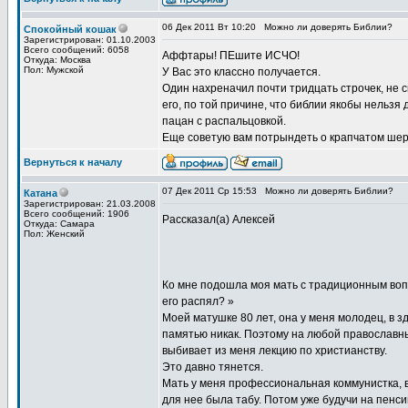
06 Дек 2011 Вт 10:20
Можно ли доверять Библии?
Спокойный кошак
Зарегистрирован: 01.10.2003
Всего сообщений: 6058
Аффтары! ПЕшите ИСЧО!
Откуда: Москва
Пол: Мужской
У Вас это классно получается.
Один нахреначил почти тридцать строчек, не с
его, по той причине, что библии якобы нельзя
пацан с распальцовкой.
Еще советую вам потрындеть о крапчатом шерш
Вернуться к началу
07 Дек 2011 Ср 15:53
Можно ли доверять Библии?
Катана
Зарегистрирован: 21.03.2008
Всего сообщений: 1906
Рассказал(а) Алексей
Откуда: Самара
Пол: Женский
Ко мне подошла моя мать с традиционным вопро
его распял? »
Моей матушке 80 лет, она у меня молодец, в зд
памятью никак. Поэтому на любой православны
выбивает из меня лекцию по христианству.
Это давно тянется.
Мать у меня профессиональная коммунистка, в
для нее была табу. Потом уже будучи на пенс