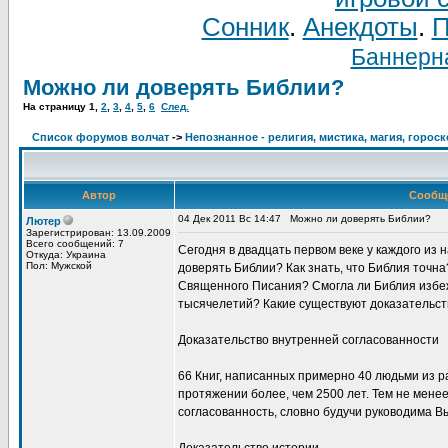
Сонник
.
Анекдоты
.
П
Баннерна
Можно ли доверять Библии?
На страницу
1
,
2
,
3
,
4
,
5
,
6
След.
Список форумов волчат
->
Непознанное - религия, мистика, магия, горос
Автор
Сообщ
04 Дек 2011 Вс 14:47
Можно ли доверять Библии?
Лютер
Зарегистрирован: 13.09.2009
Всего сообщений: 7
Сегодня в двадцать первом веке у каждого из 
Откуда: Украина
Пол: Мужской
доверять Библии? Как знать, что Библия точ
Священного Писания? Смогла ли Библия избеж
тысячелетий? Какие существуют доказательст
Доказательство внутренней согласованности
66 Книг, написанных примерно 40 людьми из р
протяжении более, чем 2500 лет. Тем не мене
согласованность, словно будучи руководима 