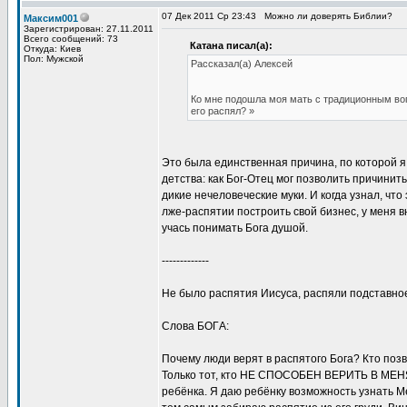
07 Дек 2011 Ср 23:43
Можно ли доверять Библии?
Максим001
Зарегистрирован: 27.11.2011
Всего сообщений: 73
Катана писал(а):
Откуда: Киев
Пол: Мужской
Рассказал(а) Алексей
Ко мне подошла моя мать с традиционным вопр
его распял? »
Это была единственная причина, по которой я 
детства: как Бог-Отец мог позволить причинит
дикие нечеловеческие муки. И когда узнал, что
лже-распятии построить свой бизнес, у меня в
учась понимать Бога душой.
-------------
Не было распятия Иисуса, распяли подставно
Слова БОГA:
Почему люди верят в распятого Бога? Кто поз
Только тот, кто НЕ СПОСОБЕН ВЕРИТЬ В МЕНЯ
ребёнка. Я даю ребёнку возможность узнать М