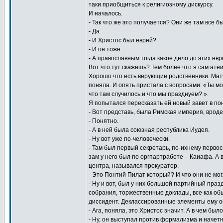
таки приобщиться к религиозному дискурсу.
И началось.
- Так что же это получается? Они же там все б
- Да.
- И Христос был еврей?
- И он тоже.
- А православным тогда какое дело до этих ев
Вот что тут скажешь? Тем более что я сам атеи
Хорошо что есть верующие родственники. Мату
поняла. И опять пристала с вопросами: «Ты м
что там случилось и что мы празднуем? ».
Я попытался пересказать ей новый завет в по
- Вот представь, была Римская империя, врод
- Понятно.
- А в ней была союзная республика Иудея.
- Ну вот уже по-человечески.
- Там был первый секретарь, по-ихнему первос
зам у него был по оргпартработе – Каиафа. А 
центра, назывался прокуратор.
- Это Понтий Пилат который? И что они не мог
- Ну и вот, был у них большой партийный празд
собрания, торжественные доклады, все как обы
диссидент. Деклассированные элементы ему о
- Ага, поняла, это Христос значит. А в чем был
- Ну, он выступал против формализма и начетн