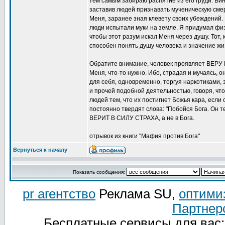
тем самым забираю распятие из его груди. Вин
заставив людей признавать мученическую смерт
Меня, заранее зная клевету своих убеждений.
люди испытали муки на земле. Я придумал физи
чтобы этот разум искал Меня через душу. Тот,
способен понять душу человека и значение жи
Обратите внимание, человек проявляет ВЕРУ В 
Меня, что-то нужно. Ибо, страдая и мучаясь, 
для себя, одновременно, торгуя наркотиками,
и прочей подобной деятельностью, говоря, что
людей тем, что их постигнет Божья кара, если
постоянно твердят слова: "Побойся Бога. Он те
ВЕРИТ В СИЛУ СТРАХА, а не в Бога.
отрывок из книги "Мафия против Бога"
Вернуться к началу
Показать сообщения:
pr агентство
Реклама SU,
оптими
Партнер
Бесплатные сервисы для вас