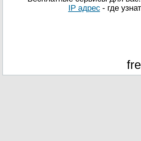
IP адрес
- где узна
fr