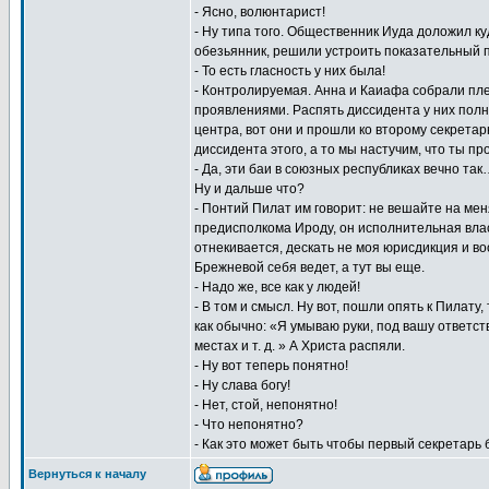
- Ясно, волюнтарист!
- Ну типа того. Общественник Иуда доложил ку
обезьянник, решили устроить показательный 
- То есть гласность у них была!
- Контролируемая. Анна и Каиафа собрали пле
проявлениями. Распять диссидента у них полн
центра, вот они и прошли ко второму секрета
диссидента этого, а то мы настучим, что ты п
- Да, эти баи в союзных республиках вечно та
Ну и дальше что?
- Понтий Пилат им говорит: не вешайте на мен
предисполкома Ироду, он исполнительная власт
отнекивается, дескать не моя юрисдикция и в
Брежневой себя ведет, а тут вы еще.
- Надо же, все как у людей!
- В том и смысл. Ну вот, пошли опять к Пилату,
как обычно: «Я умываю руки, под вашу ответст
местах и т. д. » А Христа распяли.
- Ну вот теперь понятно!
- Ну слава богу!
- Нет, стой, непонятно!
- Что непонятно?
- Как это может быть чтобы первый секретарь
Вернуться к началу