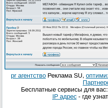
Зарегистрирован: 16.11.2003
Всего сообщений: 10220
МЕГАФОН - обманщик !!! Купил себе тариф... во
Откуда: Москва
Возраст: 58
позвонил им... они считали хер знает что... из
Пол: Мужской
что хапнули... короче карточку Я эту сломал... 
Вернуться к началу
20 Фев 2012 Пн 22:11
Мегафон (Столичный регион). Н
Пробка
Зарегистрирован: 19.09.2011
Всего сообщений: 5
Вышел новый тариф у Мегафона, я думаю, что 
Откуда: Москва
Возраст: 39
поболтать по мобильному. В общем называется
Пол: Женский
разговора в день потом 30 минут предоставля
другие города России, но главное чтобы на Ме
Вернуться к началу
Показать сообщения:
pr агентство
Реклама SU,
оптими
Партнер
Бесплатные сервисы для вас
IP адрес
- где узна