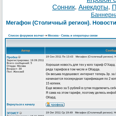
Сонник
.
Анекдоты
.
П
Баннерна
Мегафон (Столичный регион). Новости
Список форумов волчат
->
Москва - Связь и операторы связи
Автор
Сообщ
19 Сен 2011 Пн 13:43
Мегафон (Столичный регион). Н
Пробка
Зарегистрирован: 19.09.2011
Всего сообщений: 5
Хорошая новость для тех у кого тариф О’Хард
Откуда: Москва
Возраст: 39
ряда тарифов в том числе и ОХарда.
Пол: Женский
Он весьма подешевел: интернет теперь 3р. за 
начинается посекундная тарификация по 2 коп. 
15 копеек.
Еще можно за 5 рублей в сутки подключить се
Я сама на этом тарифе, поэтому делюсь инфой
ОХард.
Вернуться к началу
19 Окт 2011 Ср 19:49
Мегафон (Столичный регион). Н
ЭГОИСТ