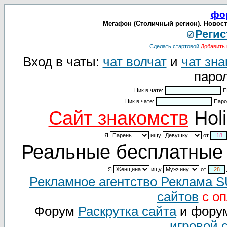
фо
Мегафон (Столичный регион). Новости
Регис
Сделать стартовой
Добавить 
Вход в чаты:
чат волчат
и
чат зна
парол
Ник в чате:
П
Ник в чате:
Паро
Cайт знакомств
Holi
Я
ищу
от
Реальные бесплатные 
Я
ищу
от
Рекламное агентство Реклама 
сайтов
с оп
Форум
Раскрутка сайта
и фору
игровой 