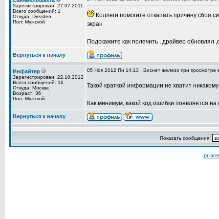
Санявелошахта
Зарегистрирован: 27.07.2011
Всего сообщений: 1
Коллеги помогите откапать причину сбоя си
Откуда: Drezden
Пол: Мужской
экран
Подскажите как полечить , драйвер обновлял
Вернуться к началу
05 Ноя 2012 Пн 14:13
Виснет железо при просмотре в
Инфайтер
Зарегистрирован: 22.10.2012
Всего сообщений: 16
Такой краткой информации не хватит никакому 
Откуда: Москва
Возраст: 36
Пол: Мужской
Как минимум, какой код ошибки появляется на
Вернуться к началу
Показать сообщения:
pr аге