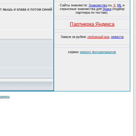
Сайты знакомств:
Знакомство
.su,
К
,
ML
и
серьезные знакомства для
брака
(подбор
т мышь и клава и потом синий
партнера по тестам).
Партнерка Яндекса
Замуж за рубеж:
любовный маг
,
невеста
сервис
ремонт фотоаппаратов
граммы