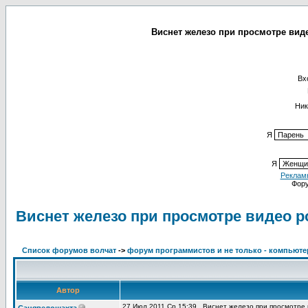
Виснет железо при просмотре виде
Вх
Ник
Я
Я
Реклам
Фор
Виснет железо при просмотре видео ро
Список форумов волчат
->
форум программистов и не только - компьют
Автор
27 Июл 2011 Ср 15:39
Виснет железо при просмотре в