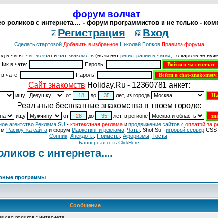
форум волчат
о роликов с интернета.... - форум программистов и не только - к
Регистрация
Вход
Сделать стартовой
Добавить в избранное
Николай Попков
Правила форума
од в чаты:
чат волчат
и
чат знакомств
(если нет
регистрации в чатах
, то пароль не нуже
Ник в чате:
Пароль:
 в чате:
Пароль:
Cайт знакомств
Holiday.Ru - 12360781 анкет:
ищу
от
до
лет, из города
Реальные бесплатные знакомства в твоем городе:
ищу
от
до
лет, в регионе
ное агентство Реклама SU
-
контекстная реклама
и
продвижение сайтов
с оплатой за р
ум
Раскрутка сайта
и форум
Маркетинг и реклама
.
Чаты
. Shot.Su -
игровой сервер
CSS 
Сонник
.
Анекдоты
.
Приметы
.
Aфоризмы
.
Тосты
.
Баннерная сеть ClickHere
ликов с интернета....
ерные программы
Сообщение
идео роликов с интернета....