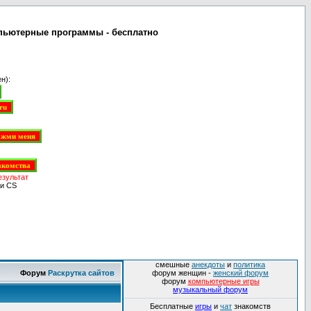
омпьютерные программы - бесплатно
н):
езультат
и CS
смешные
анекдоты
и
политика
Форум
Раскрутка сайтов
форум женщин -
женский форум
форум
компьютерные игры
музыкальный форум
Бесплатные
игры
и
чат
знакомств