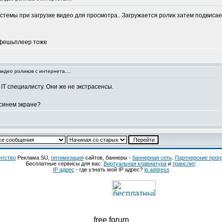
стемы при загрузке видео для просмотра.. Загружается ролик затем подвисае
 ,фешьплеер тоже
идео роликов с интернета....
IT специалисту. Они же не экстрасенсы.
 синем экране?
нтство
Реклама SU,
оптимизация
сайтов, баннеры -
баннерная сеть
.
Партнерские про
Бесплатные сервисы для вас:
Виртуальная клавиатура
и
транслит
.
IP адрес
- где узнать мой IP адрес?
ip address
free forum