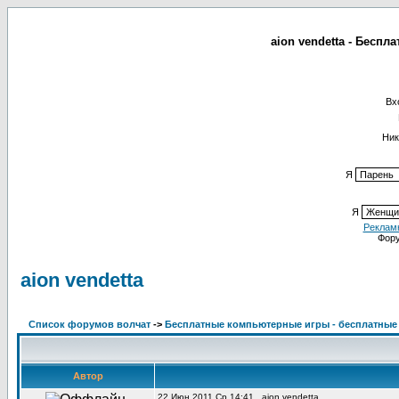
aion vendetta - Бесп
Вх
Ник
Я
Я
Реклам
Фор
aion vendetta
Список форумов волчат
->
Бесплатные компьютерные игры - бесплатные
Автор
22 Июн 2011 Ср 14:41
aion vendetta