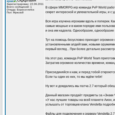
крак
Зарегистрирован: 22.06.2011
Всего сообщений: 1
В сфере MMORPG игр команда PvP World работ
Откуда: Борисоглебск
секрет интересной и увлекательной игры, и с 
Пол: Мужской
Вся игра изучена игроками вдоль и поперек. Ка
самые мощные и в каком порядке ими пользова
и она им надоела. Однообразие, однообразие 
Тут на помощь безусловно приходит огромное 
установленными апдейтами, новыми оружиями,
первый взгляд... При более детально рассмотр
На этот раз, команда PvP World Team приготов
Затратив огромное количество времени, коман
Присоединяйся к нам, и перед тобой откроются
Если ты один из них, то мы ждём тебя!
Ну вот и дождались мы патча 2.7 который обе
Данный магазин продаёт предметы за «Знаки Ч
«У нас лучшие товары на всей планете Аион, 
услышать от торговцев клана Vendetta подроб
Файлы для подключения к серверу Vendetta 2.7