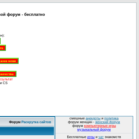
вой форум - бесплатно
н):
езультат
и CS
смешные
анекдоты
и
политика
Форум
Раскрутка сайтов
форум женщин -
женский форум
форум
компьютерные игры
музыкальный форум
Бесплатные
игры
и
чат
знакомств