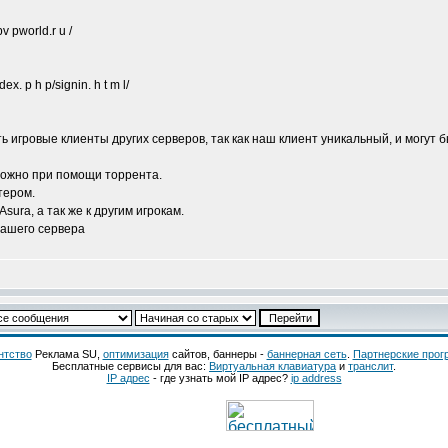
pv pworld.r u /
ex. p h p/signin. h t m l/
игровые клиенты других серверов, так как наш клиент уникальный, и могут б
можно при помощи торрента.
тером.
sura, а так же к другим игрокам.
нашего сервера
нтство
Реклама SU,
оптимизация
сайтов, баннеры -
баннерная сеть
.
Партнерские про
Бесплатные сервисы для вас:
Виртуальная клавиатура
и
транслит
.
IP адрес
- где узнать мой IP адрес?
ip address