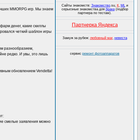
Сайты знакомств:
Знакомство
.su,
К
,
ML
и
лучших MMORPG игр. Мы знаем
серьезные знакомства для
брака
(подбор
партнера по тестам).
Партнерка Яндекса
 фарм денег, какие скиллы
ировался четкий шаблон игры
Замуж за рубеж:
любовный маг
,
невеста
им разнообразием,
сервис
ремонт фотоаппаратов
не редко. И увы, это лишь
зивным обновлением Vendetta!
т:
акие смелые заявления можно