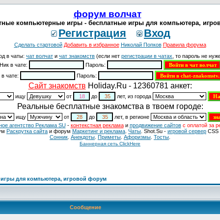
форум волчат
латные компьютерные игры - бесплатные игры для компьютера, игро
Регистрация
Вход
Сделать стартовой
Добавить в избранное
Николай Попков
Правила форума
од в чаты:
чат волчат
и
чат знакомств
(если нет
регистрации в чатах
, то пароль не нуже
Ник в чате:
Пароль:
 в чате:
Пароль:
Cайт знакомств
Holiday.Ru - 12360781 анкет:
ищу
от
до
лет, из города
Реальные бесплатные знакомства в твоем городе:
ищу
от
до
лет, в регионе
ное агентство Реклама SU
-
контекстная реклама
и
продвижение сайтов
с оплатой за р
ум
Раскрутка сайта
и форум
Маркетинг и реклама
.
Чаты
. Shot.Su -
игровой сервер
CSS 
Сонник
.
Анекдоты
.
Приметы
.
Aфоризмы
.
Тосты
.
Баннерная сеть ClickHere
 игры для компьютера, игровой форум
Сообщение