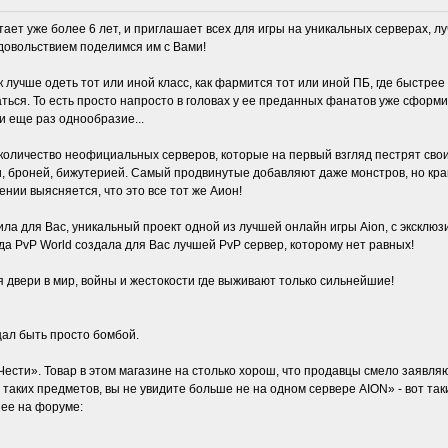
ает уже более 6 лет, и приглашает всех для игры на уникальных серверах, 
удовольствием поделимся им с Вами!
к лучше одеть тот или иной класс, как фармится тот или иной ПБ, где быстрее
ться. То есть просто напросто в головах у ее преданных фанатов уже сформ
и еще раз однообразие...
количество неофициальных серверов, которые на первый взгляд пестрят сво
 броней, бижутерией. Самый продвинутые добавляют даже монстров, но край
ении выясняется, что это все тот же Аион!
ила для Вас, уникальный проект одной из лучшей онлайн игры Aion, с эксклю
да PvP World создала для Вас лучшей PvP сервер, которому нет равных!
 двери в мир, войны и жестокости где выживают только сильнейшие!
щал быть просто бомбой.
ести». Товар в этом магазине на столько хорош, что продавцы смело заявляю
и таких предметов, вы не увидите больше не на одном сервере AION» - вот т
нее на форуме: