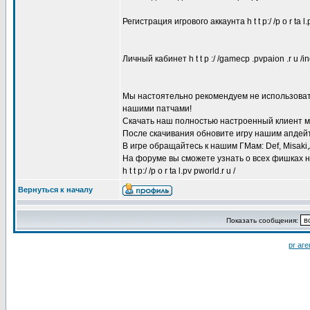
Регистрация игрового аккаунта h t t p:/ /p o r ta l.
Личный кабинет h t t p :/ /gamecp .pvpaion .r u /ind
Мы настоятельно рекомендуем не использовать 
нашими патчами!
Скачать наш полностью настроенный клиент 
После скачивания обновите игру нашим апдей
В игре обращайтесь к нашим ГМам: Def, Misaki,A
На форуме вы сможете узнать о всех фишках 
h t t p:/ /p o r ta l.pv pworld.r u /
Вернуться к началу
Показать сообщения:
pr аге