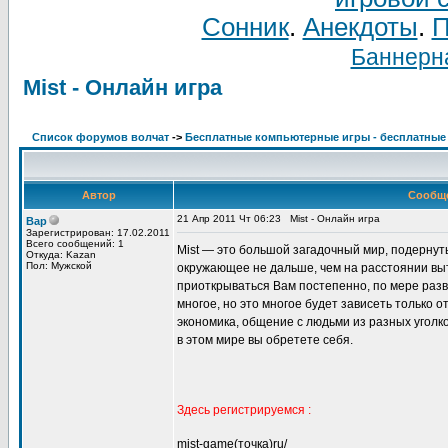
Сонник
.
Анекдоты
.
П
Баннерна
Mist - Онлайн игра
Список форумов волчат
->
Бесплатные компьютерные игры - бесплатные
Автор
Сообщ
21 Апр 2011 Чт 06:23
Mist - Онлайн игра
Вар
Зарегистрирован: 17.02.2011
Всего сообщений: 1
Mist — это большой загадочный мир, подернут
Откуда: Kazan
Пол: Мужской
окружающее не дальше, чем на расстоянии выт
приоткрываться Вам постепенно, по мере разв
многое, но это многое будет зависеть только о
экономика, общение с людьми из разных уголко
в этом мире вы обретете себя.
Здесь регистрируемся :
mist-game(точка)ru/