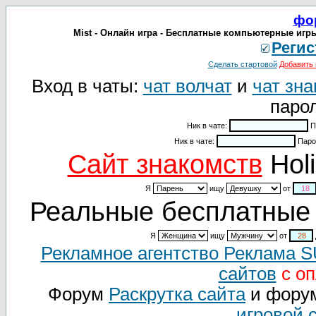
фо
Mist - Онлайн игра - Бесплатные компьютерные игр
Регис
Сделать стартовой
Добавить 
Вход в чаты:
чат волчат
и
чат зна
парол
Ник в чате:
П
Ник в чате:
Паро
Cайт знакомств
Holi
Я
ищу
от
Реальные бесплатные 
Я
ищу
от
Рекламное агентство Реклама 
сайтов
с оп
Форум
Раскрутка сайта
и фору
игровой 