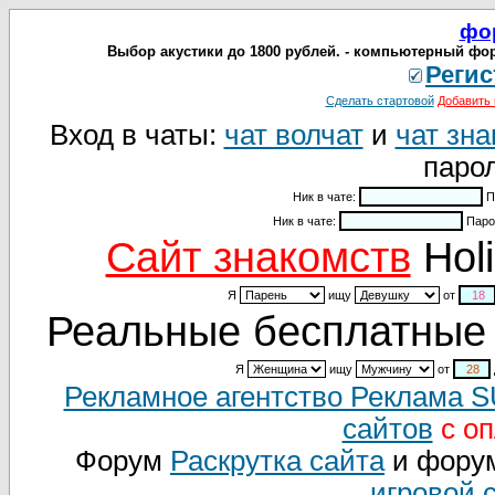
фо
Выбор акустики до 1800 рублей. - компьютерный фо
Регис
Сделать стартовой
Добавить 
Вход в чаты:
чат волчат
и
чат зна
парол
Ник в чате:
П
Ник в чате:
Паро
Cайт знакомств
Holi
Я
ищу
от
Реальные бесплатные 
Я
ищу
от
Рекламное агентство Реклама 
сайтов
с оп
Форум
Раскрутка сайта
и фору
игровой 