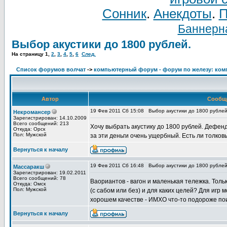
Сонник
.
Анекдоты
.
П
Баннерна
Выбор акустики до 1800 рублей.
На страницу
1
,
2
,
3
,
4
,
5
,
6
След.
Список форумов волчат
->
компьютерный форум - форум по железу: ко
Автор
Сообщ
19 Фев 2011 Сб 15:08
Выбор акустики до 1800 рублей
Некромансер
Зарегистрирован: 14.10.2009
Всего сообщений: 213
Хочу выбрать акустику до 1800 рублей. Дефенд
Откуда: Орск
Пол: Мужской
за эти деньги очень ущербный. Есть ли толков
Вернуться к началу
19 Фев 2011 Сб 16:48
Выбор акустики до 1800 рублей
Массаракш
Зарегистрирован: 19.02.2011
Всего сообщений: 78
Ваориантов - вагон и маленькая тележка. Толь
Откуда: Омск
Пол: Мужской
(с сабом или без) и для каких целей? Для игр 
хорошем качестве - ИМХО что-то подороже пои
Вернуться к началу