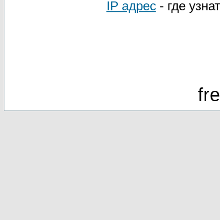
IP адрес
- где узна
fr